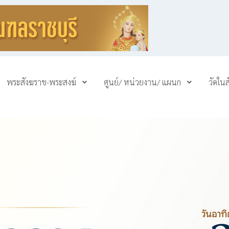
พระสังฆราช-พระสงฆ์
ศูนย์/ หน่วยงาน/ แผนก
วัดใน