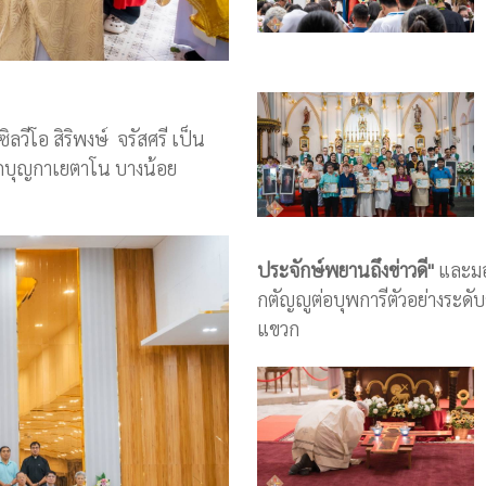
วีโอ สิริพงษ์ จรัสศรี เป็น
กบุญกาเยตาโน บางน้อย
ประจักษ์พยานถึงข่าวดี"
และมอบ
กตัญญูต่อบุพการีตัวอย่างระ
แขวก