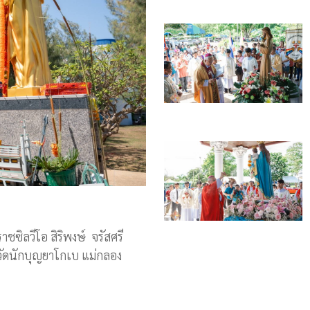
ิลวีโอ สิริพงษ์ จรัสศรี
ัดนักบุญยาโกเบ แม่กลอง