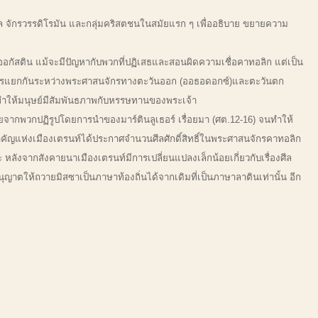
เอล จักรวรรดิโรมัน และกลุ่มคริสตชนในสมัยแรก ๆ เพื่ออธิบาย ขยายความ
อกัสติน แม้จะมีปัญหากับพวกที่ปฏิเสธและสอนผิดความเชื่อคาทอลิก แต่เป็น
ะมีการแยกกันระหว่างพระศาสนจักรทางตะวันออก (ออธอดอกซ์)และตะวันตก
ิที่ทำให้มนุษย์มีสัมพันธภาพกับหรรษทานของพระเจ้า
ากพวกปฏิรูปโดยการนำของมาร์ตินลูเธอร์ เรื่อยมา (ศต.12-16) จนทำให้
ัญแห่งเมืองเตรนท์ได้ประกาศจำนวนศีลศักดิ์สิทธิ์ในพระศาสนจักรคาทอลิก
ลังจากสังคายนาเมืองเตรนท์มีการเปลี่ยนแปลงเล็กน้อยเกี่ยวกับเรื่องศีล
่น อนุญาตให้ถวายมิสซาเป็นภาษาท้องถิ่นได้จากเดิมที่เป็นภาษาลาตินเท่านั้น อีก