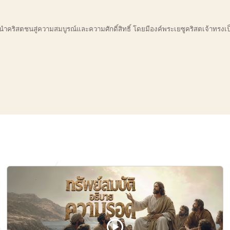
นำคริสตชนสู่ความสมบูรณ์และความศักดิ์สิทธิ์ โดยมีองค์พระเยซูคริสตเจ้าทรง