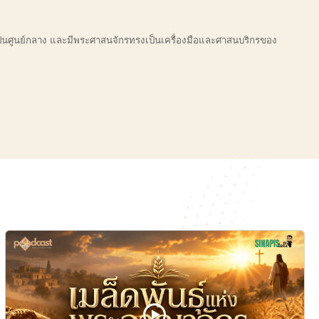
เป็นศูนย์กลาง และมีพระศาสนจักรทรงเป็นเครื่องมือและศาสนบริกรของ