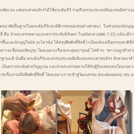
ทธิ์แบบชัดเจน แต่พระศาสนจักรได้ใช้พระคัมภีร์ รวมถึงธรรมประเพณีของชนอิสรา
ปังโดยอาศัยพื้นฐานในพระคัมภีร์และพิธีกรรมของชนต่างศาสนา ในช่วงของนักบุญอ
ิ์สิทธิ์ คือ นำพระหรรษทานและตราประทับนิรันดร ในสมัยกลาง(ศต.7-12) แม้จ
ากขึ้นและนักบุญโทมัส อะไควนัส ได้สรุปศีลศักดิ์สิทธิ์ว่าเป็นพลังเหนือธรรมชาต
เชื่อของสัตบุรุษ โดยเฉพาะเรื่องพระคุณการุณย์ ไฟชำระ ฯลฯ จนถูกท้าทายจ
ฐานแท้ นั่นคือ พระคัมภีร์และธรรมประเพณีเดิมของพระศาสนจักร สังคายนาสำค
ื่อ เป็นตราประทับฝ่ายวิญญาณ และนำพระหรรษทานให้กับผู้รับแต่ละคนโดยเฉพาะ ห
นหลายเรื่องรวมถึงศีลศักดิ์สิทธิ์ โดยเฉพาะการเข้าสู่วัฒนธรรม (Inculturation) เช