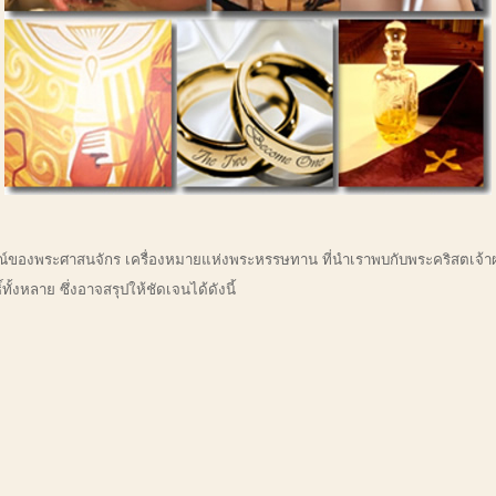
สัญลักษณ์ของพระศาสนจักร เครื่องหมายแห่งพระหรรษทาน ที่นำเราพบกับพระคริสตเจ้าผ่
ั้งหลาย ซึ่งอาจสรุปให้ชัดเจนได้ดังนี้