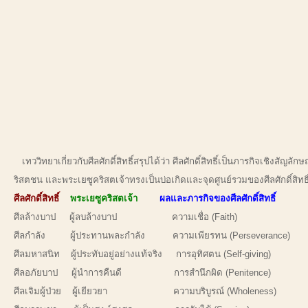
เทววิทยาเกี่ยวกับศีลศักดิ์สิทธิ์สรุปได้ว่า ศีลศักดิ์สิทธิ์เป็นภารกิจเชิง
ริสตชน และพระเยซูคริสตเจ้าทรงเป็นบ่อเกิดและจุดศูนย์รวมของศีลศักดิ์สิทธิ์ท
ศีลศักดิ์สิทธิ์
พระเยซูคริสตเจ้า
ผลและภารกิจของศีลศักดิ์สิทธิ์
ศีลล้างบาป ผู้ลบล้างบาป ความเชื่อ (Faith)
ศีลกำลัง ผู้ประทานพละกำลัง ความเพียรทน (Perseverance)
ศีลมหาสนิท ผู้ประทับอยู่อย่างแท้จริง การอุทิศตน (Self-giving)
ศีลอภัยบาป ผู้นำการคืนดี การสำนึกผิด (Penitence)
ศีลเจิมผู้ป่วย ผู้เยียวยา ความบริบูรณ์ (Wholeness)