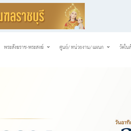
พระสังฆราช-พระสงฆ์
ศูนย์/ หน่วยงาน/ แผนก
วัดใน