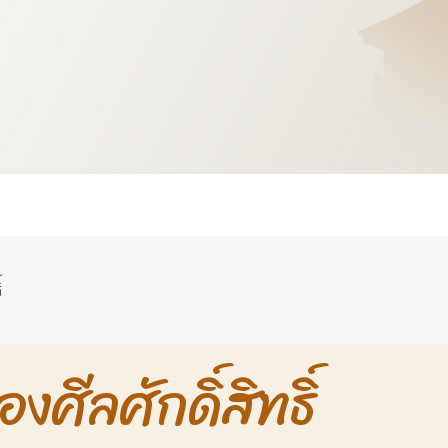
์
องศีลศักดิ์สิทธิ์