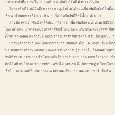
บาป การปกมือ การเจิม ศาสนบริกรน้ำมันศักดิ์สิทธิ์ ผ้าขาว เป็นต้น
ในพระคัมภีร์ไม่มีบันทึกและพระเยซูเจ้าก็ไม่ได้สอนเกี่ยวกับศีลศักดิ์สิ
พัฒนาคำสอนและพิธีกรรมต่าง ๆ เกี่ยวกับศีลศักดิ์สิทธิ์ทั้ง 7 ประการ
สมัยปิตาจารย์ (ศต.2-6) ได้พัฒนาพิธีกรรมเกี่ยวกับศีลล้างบาปและพิธีบิ
โอกาสได้พัฒนาคำสอนของศีลศักดิ์สิทธิ์ โดยเฉพาะเกี่ยวกับผลของศีลศักด
(โรมันคาทอลิก) แต่การประกอบพิธีกรรมศีลศักดิ์สิทธิ์ต่าง ๆเริ่มเป็นรูปแบบม
ปลายยุคกลางพระสงฆ์นักบวชหลายกลุ่มสอนผิดเพี้ยนและหาประโยชน์จากความ
พระศาสนจักรต้องทบทวนตนเองและเริ่มทำการปฏิรูปภายใน โดยกลับไปสู่ราก
ว่ามีทั้งหมด 7 ประการ ซึ่งมีความจำเป็นสำหรับความรอด หล่อเลี้ยงความเช
ศักดิ์สิทธิ์ จนถึงสังคายนาวาติกัน ครั้งที่ 2 (ศต.20) จึงเกิดการปฏิรูปใหญ่ใ
ทั้งมีการแปลบทพิธีกรรม บทสวด บทเพลงเป็นภาษาของแต่ละชาติ เป็นต้น