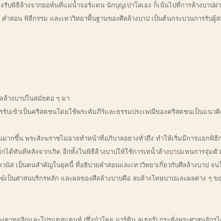
องรับพิธีล้างจากยอห์นที่แม่น้ำจอร์แดน นักบุญเปาโลเอง ก็เน้นไปที่การล้างบ
น คำสอน พิธีกรรม และเทววิทยาพื้นฐานของศีลล้างบาป เป็นต้นกระบวนการรับผู้
ศีลล้างบาปในสมัยต่อ ๆ มา
ารรับเข้าเป็นคริสตชนโดยใช้พระคัมภีร์และธรรมประเพณีของคริสตชนเป็นแนวคิดพ
กขึ้น พระสังฆราชไม่อาจทำหน้าที่อภิบาลอย่างทั่วถึง ทำให้เริ่มมีการแยกพิธี
ได้ทันทีหลังจากเกิด อีกทั้งในพิธีล้างบาปให้ใช้การเทน้ำล้างบาปแทนการจุ่มต
วนัส เป็นคนสำคัญในยุคนี้ ที่อธิบายคำสอนและเทววิทยาเกี่ยวกับศีลล้างบาป จนได
สงฆ์เป็นศาสนบริกรหลัก และผลของศีลล้างบาปคือ ลบล้างโทษบาปและผลต่าง ๆ ของบ
างคาทอลิกและโปรแตสแตนท์ (ซึ่งนำโดย มาร์ติน ลูเธอร์) กระทั่งพระศาสนจักรไ