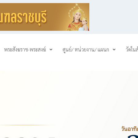
พระสังฆราช-พระสงฆ์
ศูนย์/ หน่วยงาน/ แผนก
วัดใน