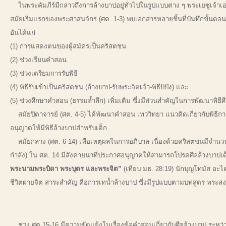
ในพระคัมภีร์มีกล่าวถึงการล้างบาปอยู่ทั่วไปในรูปแบบต่าง ๆ พระเยซูเจ้าเ
สมัยเริ่มแรกของพระศาสนจักร (ศต. 1-3) พบเอกสารหลายชิ้นที่บันทึกขั้นตอ
อันได้แก่
(1) การแสดงตนของผู้สมัครเป็นคริสตชน
(2) ช่วงเรียนคำสอน
(3) ช่วงเตรียมการรับพิธี
(4) พิธีรับเข้าเป็นคริสตชน (ล้างบาป-รับพระจิตเจ้า-พิธีบิปัง) และ
(5) ช่วงศึกษาคำสอน (ธรรมล้ำลึก) เพิ่มเติม ซึ่งมีส่วนสำคัญในการพัฒนาพิธี
สมัยปิตาจารย์ (ศต. 4-5) ได้พัฒนาคำสอน เทววิทยา แนวคิดเกี่ยวกับพิธีก
อนุญาตให้มีพิธีล้างบาปสำหรับเด็ก
สมัยกลาง (ศต. 6-14) เพื่อเหตุผลในการอภิบาล เนื่องด้วยคริสตชนมีจำนวนมา
กำลัง) ใน ศต. 14 มีสังคายนาที่ประกาศอนุญาตให้สามารถโปรดศีลล้างบาปเด็ก
พระนามพระบิดา พระบุตร และพระจิต”
(เทียบ มธ. 28:19) นักบุญโทมัส อะไค
ชีวิตฝ่ายจิต สาระสำคัญ คือการเทน้ำล้างบาป ซึ่งมีรูปแบบตามบทสูตร พระ
ช่วง ศต.15-16 มีความขัดแย้งในเรื่องข้อคำสอนเกี่ยวกับศีลล้างบาป ระหว่