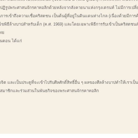
รปฏิรูปพระศาสนจักรคาทอลิกด้วยหลังจากสังคายนาแห่งกรุงเตรนท์ ไม่มีการเปลี
การเข้าถึงความเชื่อคริสตชน เป็นต้นผู้ที่อยู่ในดินแดนห่างไกล (เนื่องด้วยมีการ
ขพิธีล้างบาปสำหรับเด็ก (ค.ศ. 1969) และโดยเฉพาะพิธีการรับเข้าเป็นคริสตชนสำหรั
ไทย
้นตอน ได้แก่
และเป็นประตูที่จะเข้าไปรับศีลศักดิ์สิทธิ์อื่น ๆ ผลของศีลล้างบาปทำให้เราเ
ป็นสมาชิกและร่วมส่วนในพันธกิจของพระศาสนจักรคาทอลิก
ลศักดิ์สิทธิ์