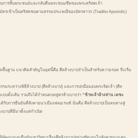
าปผ่านการสิ้นพระชนม์และกลับคืนพระชนมชีพของพระคริสตเจ้า
สมัครเข้าเป็นคริสตชนตามธรรมประเพณีของอัครสาวก (Traditio Apostolic)
ื้นฐาน แนวคิดสำคัญในยุคนี้คือ ศีลล้างบาปจำเป็นสำหรับความรอด จึงเริ่ม
กรรมระหว่างพิธีล้างบาป (ศีลล้างบาป) และการปกมือมอบพระจิตเจ้า (ศีล
ัวแบบดั้งเดิม รวมถึงได้กำหนดบทสูตรล้างบาปว่า
“ข้าพเจ้าล้างท่าน เดชะ
้รับการยืนยันที่สังคายนาเมืองฟลอเรนซ์ นั่นคือ ศีลล้างบาปเป็นหนทางสู่
าปที่มีมาตั้งแต่กำเนิด
ด้พัฒนาและยืนยันเทววิทยาเรื่องศีลล้างบาปอย่างชัดเจนในสังคายนาแห่ง