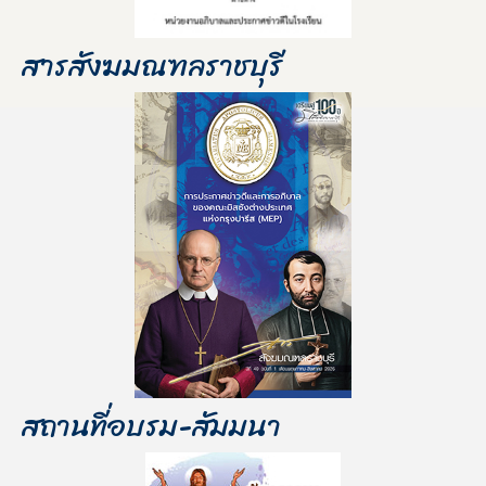
สารสังฆมณฑลราชบุรี
สถานที่อบรม-สัมมนา