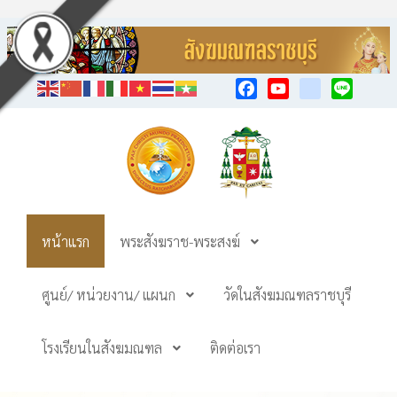
Facebook
YouTube
TikTok
Line
หน้าแรก
พระสังฆราช-พระสงฆ์
ศูนย์/ หน่วยงาน/ แผนก
วัดในสังฆมณฑลราชบุรี
โรงเรียนในสังฆมณฑล
ติดต่อเรา