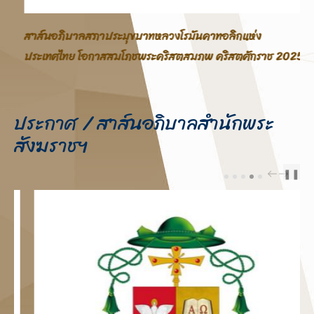
สาส์นอภิบาลสภาประมุขบาทหลวงโรมันคาทอลิกแห่ง
ประเทศไทย โอกาสสมโภชพระคริสตสมภพ คริสตศักราช 2025
ประกาศ / สาส์นอภิบาลสำนักพระ
สังฆราชฯ
❚❚
PREV
NEXT