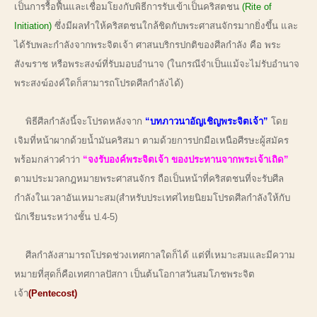
เป็นการรื้อฟื้นและเชื่อมโยงกับพิธีการรับเข้าเป็นคริสตชน
(Rite of
Initiation)
ซึ่งมีผลทำให้คริสตชนใกล้ชิดกับพระศาสนจักรมากยิ่งขึ้น และ
ได้รับพละกำลังจากพระจิตเจ้า ศาสนบริกรปกติของศีลกำลัง คือ พระ
สังฆราช หรือพระสงฆ์ที่รับมอบอำนาจ (ในกรณีจำเป็นแม้จะไม่รับอำนาจ
พระสงฆ์องค์ใดก็สามารถโปรดศีลกำลังได้)
พิธีศีลกำลังนี้จะโปรดหลังจาก
“บทภาวนาอัญเชิญพระจิตเจ้า”
โดย
เจิมที่หน้าผากด้วยน้ำมันคริสมา ตามด้วยการปกมือเหนือศีรษะผู้สมัคร
พร้อมกล่าวคำว่า
“จงรับองค์พระจิตเจ้า ของประทานจากพระเจ้าเถิด”
ตามประมวลกฎหมายพระศาสนจักร ถือเป็นหน้าที่คริสตชนที่จะรับศีล
กำลังในเวลาอันเหมาะสม(สำหรับประเทศไทยนิยมโปรดศีลกำลังให้กับ
นักเรียนระหว่างชั้น ป.4-5)
ศีลกำลังสามารถโปรดช่วงเทศกาลใดก็ได้ แต่ที่เหมาะสมและมีความ
หมายที่สุดก็คือเทศกาลปัสกา เป็นต้นโอกาสวันสมโภชพระจิต
เจ้า
(Pentecost)