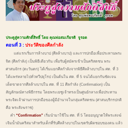
ประตูสู่ความศักดิ์สิทธิ์ โดย คุณพ่อสมเกียรติ จูรอด
ตอนที่ 3 :
ประวัติของศีลกำลัง
แต่แรกเริ่มการล้างบาป (ศีลล้างบาป) และการปกมือเพื่อประทานพระ
จิต (ศีลกำลัง) เป็นพิธีเดียวกัน เพื่อรับผู้สมัครเข้าเป็นคริสตชน พระ
ศาสนจักร (ตะวันตก) ได้เริ่มแยกศีลกำลังจากพิธีศีลล้างบาปใน ศต. ที่ 3
ได้แพร่หลายไปทั่วทวีปยุโรป เป็นต้นใน ศต. ที่ 5 จนได้แยกกันชัดเจน
เด็ดขาดจากศีลล้างบาปใน ศต. ที่ 11 ศีลกำลัง (Confirmation) เป็น
สัญลักษณ์ทางพิธีกรรม โดยพระเยซูเจ้าทรงเป็นศูนย์กลางเพื่อประทาน
พระจิตเจ้าผ่านการปกมือของผู้มีอำนาจในกลุ่มคริสตชน (ศาสนบริกรปกติ
คือ พระสังฆราช)
คำ
“Confirmation”
เริ่มนำมาใช้ใน ศต. ที่ 5 โดยอนุญาตให้พระสงฆ์
เจิมน้ำมันคริสมาสำหรับเด็กที่รับศีลล้างบาปในเขตรับผิดชอบของตน แล้ว