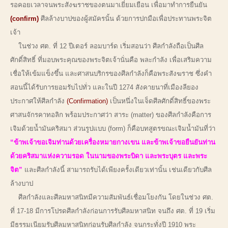
รอคอยเวลาจนพระสังฆราชของตนมาเยี่ยมเยือน เพื่อมาทำการยืนยัน
(confirm)
ศีลล้างบาปของผู้สมัครนั้น ด้วยการปกมือเพื่อประทานพระจิต
เจ้า
ในช่วง ศต. ที่ 12 ปีเตอร์ ลอมบาร์ด เริ่มสอนว่า ศีลกำลังถือเป็นศีล
ศักดิ์สิทธิ์ ที่มอบพระคุณของพระจิตเจ้านั่นคือ พละกำลัง เพื่อเสริมความ
เชื่อให้เข้มแข็งขึ้น และศาสนบริกรของศีลกำลังก็คือพระสังฆราช ซึ่งคำ
สอนนี้ได้รับการยอมรับไปทั่ว และในปี 1274 สังคายนาที่เมืองลียอง
ประกาศให้ศีลกำลัง
(Confirmation)
เป็นหนึ่งในเจ็ดศีลศักดิ์สิทธิ์ของพระ
ศาสนจักรคาทอลิก พร้อมประกาศว่า สาระ (matter) ของศีลกำลังคือการ
เจิมด้วยน้ำมันคริสมา ส่วนรูปแบบ (form) ก็คือบทสูตรขณะเจิมน้ำมันที่ว่า
“ข้าพเจ้าขอเจิมท่านด้วยเครื่องหมายกางเขน และข้าพเจ้าขอยืนยันท่าน
ด้วยคริสมาแห่งความรอด ในนามของพระบิดา และพระบุตร และพระ
จิต”
และศีลกำลังนี้ สามารถรับได้เพียงครั้งเดียวเท่านั้น เช่นเดียวกับศีล
ล้างบาป
ศีลกำลังและศีลมหาสนิทมีความสัมพันธ์เชื่อมโยงกัน โดยในช่วง ศต.
ที่ 17-18 มีการโปรดศีลกำลังก่อนการรับศีลมหาสนิท จนถึง ศต. ที่ 19 เริ่ม
มีธรรมเนียมรับศีลมหาสนิทก่อนรับศีลกำลัง จนกระทั่งปี 1910 พระ