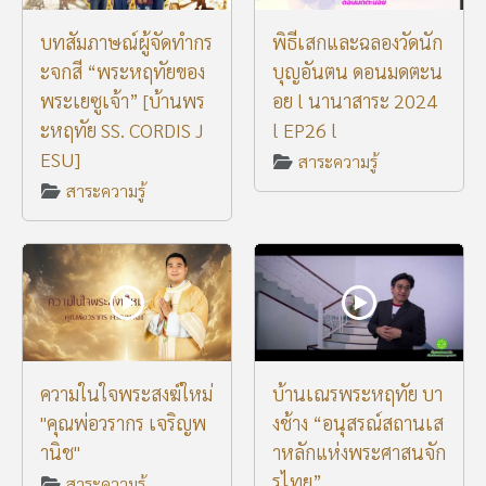
บทสัมภาษณ์ผู้จัดทำกร
พิธีเสกและฉลองวัดนัก
ะจกสี “พระหฤทัยของ
บุญอันตน ดอนมดตะน
พระเยซูเจ้า” [บ้านพร
อย l นานาสาระ 2024
ะหฤทัย SS. CORDIS J
l EP26 l
ESU]
สาระความรู้
สาระความรู้
ความในใจพระสงฆ์ใหม่
บ้านเณรพระหฤทัย บา
"คุณพ่อวรากร เจริญพ
งช้าง “อนุสรณ์สถานเส
านิช"
าหลักแห่งพระศาสนจัก
รไทย”
สาระความรู้