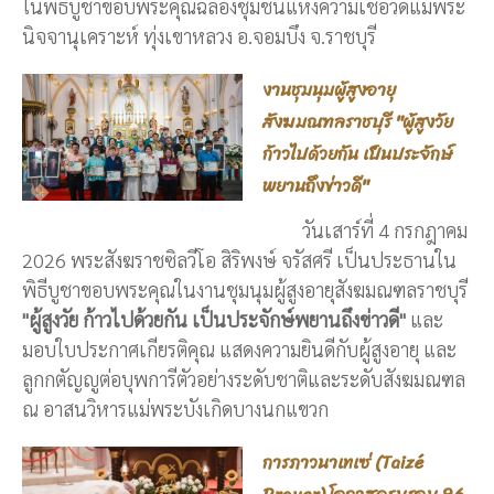
ในพิธีบูชาขอบพระคุณฉลองชุมชนแห่งความเชื่อวัดแม่พระ
นิจจานุเคราะห์ ทุ่งเขาหลวง อ.จอมบึง จ.ราชบุรี
งานชุมนุมผู้สูงอายุ
สังฆมณฑลราชบุรี "ผู้สูงวัย
ก้าวไปด้วยกัน เป็นประจักษ์
พยานถึงข่าวดี"
วันเสาร์ที่ 4 กรกฎาคม
2026 พระสังฆราชซิลวีโอ สิริพงษ์ จรัสศรี เป็นประธานใน
พิธีบูชาขอบพระคุณในงานชุมนุมผู้สูงอายุสังฆมณฑลราชบุรี
"ผู้สูงวัย ก้าวไปด้วยกัน เป็นประจักษ์พยานถึงข่าวดี"
และ
มอบใบประกาศเกียรติคุณ แสดงความยินดีกับผู้สูงอายุ และ
ลูกกตัญญูต่อบุพการีตัวอย่างระดับชาติและระดับสังฆมณฑล
ณ อาสนวิหารแม่พระบังเกิดบางนกแขวก
การภาวนาเทเซ่ (Taizé