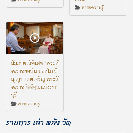
สาระความรู้
สัมภาษณ์พิเศษ "พระสั
งฆราชยอห์น บอสโก ปั
ญญา กฤษเจริญ พระสั
งฆราชกิตติคุณแห่งราช
บุรี"
สาระความรู้
รายการ เล่า หลัง วัด