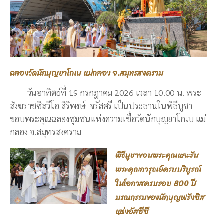
ฉลองวัดนักบุญยาโกเบ แม่กลอง จ.สมุทรสงคราม
วันอาทิตย์ที่ 19 กรกฎาคม 2026 เวลา 10.00 น. พระ
สังฆราชซิลวีโอ สิริพงษ์ จรัสศรี เป็นประธานในพิธีบูชา
ขอบพระคุณฉลองชุมชนแห่งความเชื่อวัดนักบุญยาโกเบ แม่
กลอง จ.สมุทรสงคราม
พิธีบูชาขอบพระคุณและรับ
พระคุณการุณย์ครบบริบูรณ์
ในโอกาสครบรอบ 800 ปี
มรณกรรมของนักบุญฟรังซิส
แห่งอัสซีซี