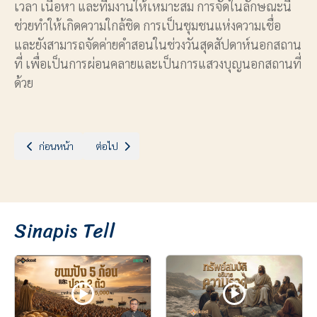
เวลา เนื้อหา และทีมงานให้เหมาะสม การจัดในลักษณะนี้
ช่วยทำให้เกิดความใกล้ชิด การเป็นชุมชนแห่งความเชื่อ
และยังสามารถจัดค่ายคำสอนในช่วงวันสุดสัปดาห์นอกสถาน
ที่ เพื่อเป็นการผ่อนคลายและเป็นการแสวงบุญนอกสถานที่
ด้วย
เนื้อหาก่อนหน้า: 11 เหตุผลที่ต้องอ่านพระคัมภีร์
เนื้อหาถัดไป: พ่อแม่เป็นครูคำสอนคนแรกของลูก
ก่อนหน้า
ต่อไป
Sinapis Tell