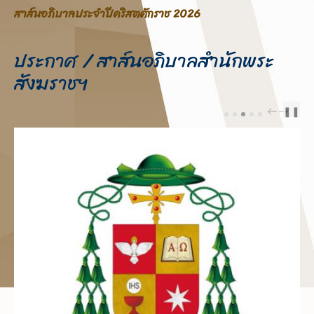
ประกาศ / สาส์นอภิบาลสำนักพระ
สังฆราชฯ
❚❚
PREV
NEXT