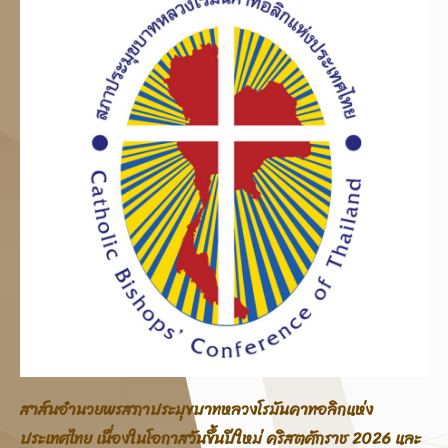
สาส์นอภิบาลสภาประมุขบาทหลวงโรมันคาทอลิกแห่ง
ประเทศไทย โอกาสสมโภชพระคริสตสมภพ คริสตศักราช 2025