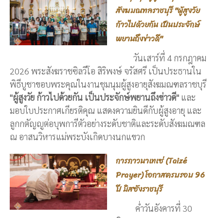
สังฆมณฑลราชบุรี "ผู้สูงวัย
ก้าวไปด้วยกัน เป็นประจักษ์
พยานถึงข่าวดี"
วันเสาร์ที่ 4 กรกฎาคม
2026 พระสังฆราชซิลวีโอ สิริพงษ์ จรัสศรี เป็นประธานใน
พิธีบูชาขอบพระคุณในงานชุมนุมผู้สูงอายุสังฆมณฑลราชบุรี
"ผู้สูงวัย ก้าวไปด้วยกัน เป็นประจักษ์พยานถึงข่าวดี"
และ
มอบใบประกาศเกียรติคุณ แสดงความยินดีกับผู้สูงอายุ และ
ลูกกตัญญูต่อบุพการีตัวอย่างระดับชาติและระดับสังฆมณฑล
ณ อาสนวิหารแม่พระบังเกิดบางนกแขวก
การภาวนาเทเซ่ (Taizé
Prayer) โอกาสครบรอบ 96
ปี มิสซังราชบุรี
ค่ำวันอังคารที่ 30