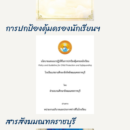
การปกป้องคุ้มครองนักเรียนฯ
สารสังฆมณฑลราชบุรี