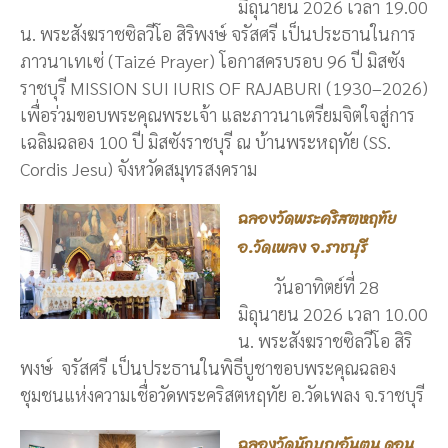
มิถุนายน 2026 เวลา 19.00
น. พระสังฆราชซิลวีโอ สิริพงษ์ จรัสศรี เป็นประธานในการ
ภาวนาเทเซ่ (Taizé Prayer) โอกาสครบรอบ 96 ปี มิสซัง
ราชบุรี MISSION SUI IURIS OF RAJABURI (1930–2026)
เพื่อร่วมขอบพระคุณพระเจ้า และภาวนาเตรียมจิตใจสู่การ
เฉลิมฉลอง 100 ปี มิสซังราชบุรี ณ บ้านพระหฤทัย (SS.
Cordis Jesu) จังหวัดสมุทรสงคราม
ฉลองวัดพระคริสตหฤทัย
อ.วัดเพลง จ.ราชบุรี
วันอาทิตย์ที่ 28
มิถุนายน 2026 เวลา 10.00
น. พระสังฆราชซิลวีโอ สิริ
พงษ์ จรัสศรี เป็นประธานในพิธีบูชาขอบพระคุณฉลอง
ชุมชนแห่งความเชื่อวัดพระคริสตหฤทัย อ.วัดเพลง จ.ราชบุรี
ฉลองวัดนักบุญอันตน ดอน