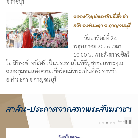
จ.ราชบุรี
ฉลองวัดแม่พระเป็นที่พึ่ง ท่า
หว้า อ.ท่ามะกา จ.กาญจนบุรี
วันอาทิตย์ที่ 24
พฤษภาคม 2026 เวลา
10.00 น. พระสังฆราชซิลวี
โอ สิริพงษ์ จรัสศรี เป็นประธานในพิธีบูชาขอบพระคุณ
ฉลองชุมชนแห่งความเชื่อวัดแม่พระเป็นที่พึ่ง ท่าหว้า
อ.ท่ามะกา จ.กาญจนบุรี
สาส์น-ประกาศจากสภาพระสังฆราชฯ
❚❚
PREV
NEXT