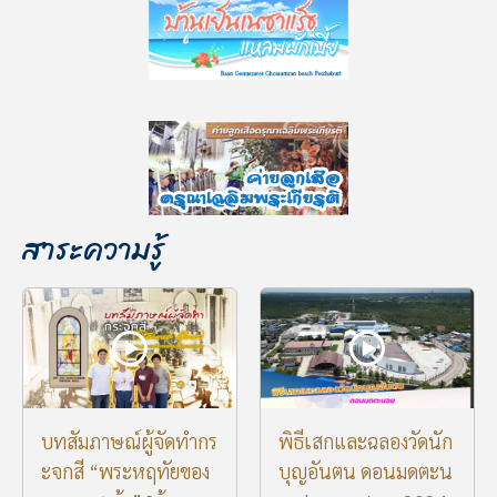
สาระความรู้
บทสัมภาษณ์ผู้จัดทำกร
พิธีเสกและฉลองวัดนัก
ะจกสี “พระหฤทัยของ
บุญอันตน ดอนมดตะน