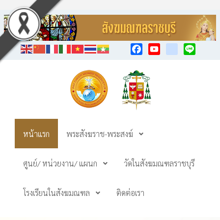
Facebook
YouTube
TikTok
Line
หน้าแรก
พระสังฆราช-พระสงฆ์
ศูนย์/ หน่วยงาน/ แผนก
วัดในสังฆมณฑลราชบุรี
โรงเรียนในสังฆมณฑล
ติดต่อเรา