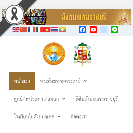
Facebook
YouTube
TikTok
Line
หน้าแรก
พระสังฆราช-พระสงฆ์
ศูนย์/ หน่วยงาน/ แผนก
วัดในสังฆมณฑลราชบุรี
โรงเรียนในสังฆมณฑล
ติดต่อเรา