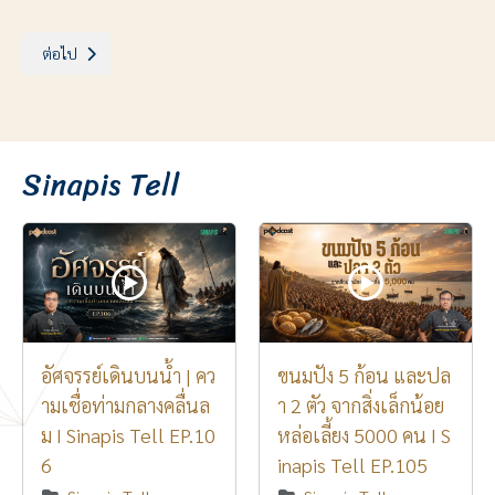
เนื้อหาถัดไป: ประตูสู่ความศักดิ์สิทธิ์ ตอนที่ 3 : ประวัติของศีลกำลัง
ต่อไป
Sinapis Tell
อัศจรรย์เดินบนน้ำ | คว
ขนมปัง 5 ก้อน และปล
ามเชื่อท่ามกลางคลื่นล
า 2 ตัว จากสิ่งเล็กน้อย
ม I Sinapis Tell EP.10
หล่อเลี้ยง 5000 คน I S
6
inapis Tell EP.105