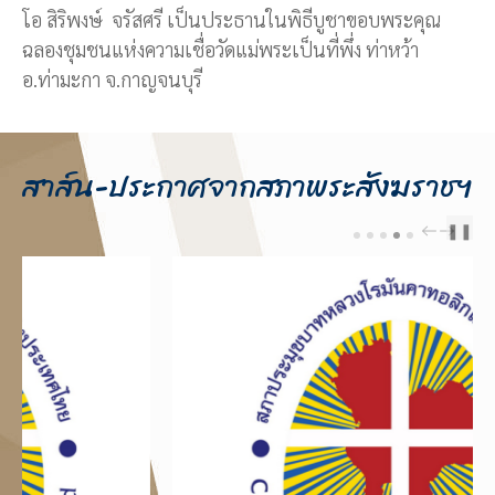
โอ สิริพงษ์ จรัสศรี เป็นประธานในพิธีบูชาขอบพระคุณ
ฉลองชุมชนแห่งความเชื่อวัดแม่พระเป็นที่พึ่ง ท่าหว้า
อ.ท่ามะกา จ.กาญจนบุรี
สาส์น-ประกาศจากสภาพระสังฆราชฯ
❚❚
PREV
NEXT