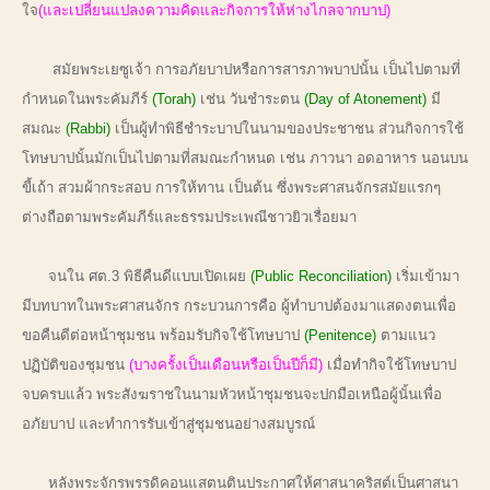
ใจ
(และเปลี่ยนแปลงความคิดและกิจการให้ห่างไกลจากบาป)
สมัยพระเยซูเจ้า การอภัยบาปหรือการสารภาพบาปนั้น เป็นไปตามที่
กำหนดในพระคัมภีร์
(Torah)
เช่น วันชำระตน
(Day of Atonement)
มี
สมณะ
(Rabbi)
เป็นผู้ทำพิธีชำระบาปในนามของประชาชน ส่วนกิจการใช้
โทษบาปนั้นมักเป็นไปตามที่สมณะกำหนด เช่น ภาวนา อดอาหาร นอนบน
ขี้เถ้า สวมผ้ากระสอบ การให้ทาน เป็นต้น ซึ่งพระศาสนจักรสมัยแรกๆ
ต่างถือตามพระคัมภีร์และธรรมประเพณีชาวยิวเรื่อยมา
จนใน ศต.3 พิธีคืนดีแบบเปิดเผย
(Public Reconciliation)
เริ่มเข้ามา
มีบทบาทในพระศาสนจักร กระบวนการคือ ผู้ทำบาปต้องมาแสดงตนเพื่อ
ขอคืนดีต่อหน้าชุมชน พร้อมรับกิจใช้โทษบาป
(Penitence)
ตามแนว
ปฏิบัติของชุมชน
(บางครั้งเป็นเดือนหรือเป็นปีก็มี)
เมื่อทำกิจใช้โทษบาป
จบครบแล้ว พระสังฆราชในนามหัวหน้าชุมชนจะปกมือเหนือผู้นั้นเพื่อ
อภัยบาป และทำการรับเข้าสู่ชุมชนอย่างสมบูรณ์
หลังพระจักรพรรดิคอนแสตนตินประกาศให้ศาสนาคริสต์เป็นศาสนา