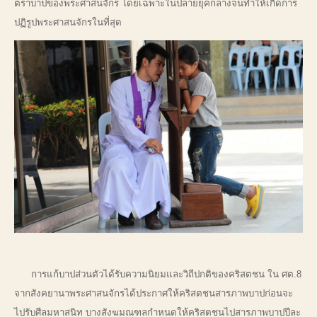
ตราบาปของพระศาสนจักร โดยเฉพาะในปลายยุคกลางจนทำให้เกิดการ
ปฏิรูปพระศาสนจักรในที่สุด
การแก้บาปส่วนตัวได้รับความนิยมและวิถีปกติของคริสตชน ใน ศต.8
จากสังคยานาพระศาสนจักรได้ประกาศให้คริสตชนสารภาพบาปก่อนจะ
ไปรับศีลมหาสนิท บางสังฆมณฑลกำหนดให้คริสตชนไปสารภาพบาปปีละ