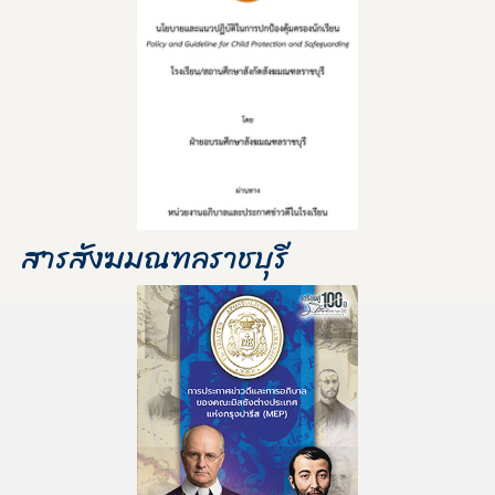
สารสังฆมณฑลราชบุรี