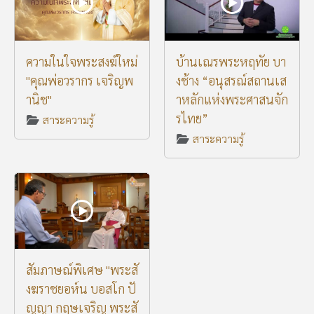
ความในใจพระสงฆ์ใหม่
บ้านเณรพระหฤทัย บา
"คุณพ่อวรากร เจริญพ
งช้าง “อนุสรณ์สถานเส
านิช"
าหลักแห่งพระศาสนจัก
รไทย”
สาระความรู้
สาระความรู้
สัมภาษณ์พิเศษ "พระสั
งฆราชยอห์น บอสโก ปั
ญญา กฤษเจริญ พระสั