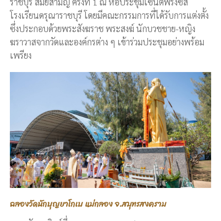
ราชบุรี สมัยสามัญ ครั้งที่ 1 ณ หอประชุมเซนต์ฟรังซิส
โรงเรียนดรุณาราชบุรี โดยมีคณะกรรมการที่ได้รับการแต่งตั้ง
ซึ่งประกอบด้วยพระสังฆราช พระสงฆ์ นักบวชชาย-หญิง
ฆราวาสจากวัดและองค์กรต่าง ๆ เข้าร่วมประชุมอย่างพร้อม
เพรียง
ฉลองวัดนักบุญยาโกเบ แม่กลอง จ.สมุทรสงคราม