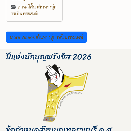
สารคดีสั้น เส้นทางสู่ก
ารเป็นพระสงฆ์
More Videos เส้นทางสู่การเป็นพระสงฆ์
ปีแห่งนักบุญฟรังซิส 2026
ข้อกำหนดสังฆมณฑลราชบุรี ค.ศ.