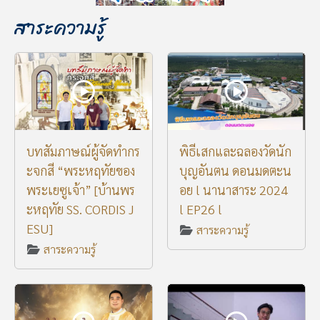
สาระความรู้
บทสัมภาษณ์ผู้จัดทำกร
พิธีเสกและฉลองวัดนัก
ะจกสี “พระหฤทัยของ
บุญอันตน ดอนมดตะน
พระเยซูเจ้า” [บ้านพร
อย l นานาสาระ 2024
ะหฤทัย SS. CORDIS J
l EP26 l
ESU]
สาระความรู้
สาระความรู้