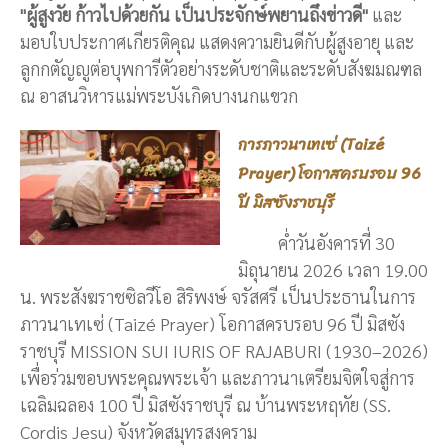
"ผู้สูงวัย ก้าวไปด้วยกัน เป็นประจักษ์พยานถึงข่าวดี"
และ
มอบใบประกาศเกียรติคุณ แสดงความยินดีกับผู้สูงอายุ และ
ลูกกตัญญูต่อบุพการีตัวอย่างระดับชาติและระดับสังฆมณฑล
ณ อาสนวิหารแม่พระบังเกิดบางนกแขวก
การภาวนาเทเซ่ (Taizé
Prayer) โอกาสครบรอบ 96
ปี มิสซังราชบุรี
ค่ำวันอังคารที่ 30
มิถุนายน 2026 เวลา 19.00
น. พระสังฆราชซิลวีโอ สิริพงษ์ จรัสศรี เป็นประธานในการ
ภาวนาเทเซ่ (Taizé Prayer) โอกาสครบรอบ 96 ปี มิสซัง
ราชบุรี MISSION SUI IURIS OF RAJABURI (1930–2026)
เพื่อร่วมขอบพระคุณพระเจ้า และภาวนาเตรียมจิตใจสู่การ
เฉลิมฉลอง 100 ปี มิสซังราชบุรี ณ บ้านพระหฤทัย (SS.
Cordis Jesu) จังหวัดสมุทรสงคราม