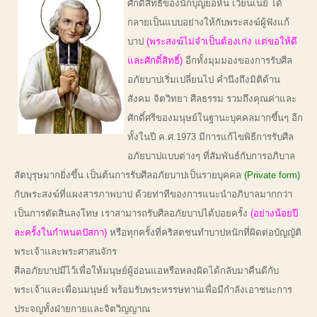
ศักดิ์สิทธิ์ของนักบุญยอห์น เวียนเนย์ ได้
กลายเป็นแบบอย่างให้กับพระสงฆ์ผู้ฟังแก้
บาป
(พระสงฆ์ไม่จำเป็นต้องเก่ง แต่ขอให้ดี
และศักดิ์สิทธิ์)
อีกทั้งมุมมองของการรับศีล
อภัยบาปเริ่มเปลี่ยนไป คำนึงถึงมิติด้าน
สังคม จิตวิทยา ศีลธรรม รวมถึงคุณค่าและ
ศักดิ์ศรีของมนุษย์ในฐานะบุคคลมากขึ้นๆ อีก
ทั้งในปี ค.ศ.1973 มีการแก้ไขพิธีการรับศีล
อภัยบาปแบบต่างๆ ที่สัมพันธ์กับการอภิบาล
สัตบุรุษมากยิ่งขึ้น เป็นต้นการรับศีลอภัยบาปเป็นรายบุคคล
(Private form)
กับพระสงฆ์ที่แผงสารภาพบาป ด้วยท่าทีของการแนะนำอภิบาลมากกว่า
เป็นการตัดสินลงโทษ เราสามารถรับศีลอภัยบาปได้บ่อยครั้ง
(อย่างน้อยปี
ละครั้งในกำหนดปัสกา)
หรือทุกครั้งที่คริสตชนทำบาปหนักที่ผิดต่อบัญญัติ
พระเจ้าและพระศาสนจักร
ศีลอภัยบาปมีไว้เพื่อให้มนุษย์ผู้อ่อนแอหรือหลงผิดได้กลับมาคืนดีกับ
พระเจ้าและเพื่อนมนุษย์ พร้อมรับพระหรรษทานเพื่อมีกำลังเอาชนะการ
ประจญทั้งฝ่ายกายและจิตวิญญาณ