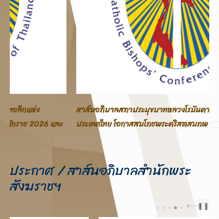
สาส์นอภิบาลสภาประมุขบาทหลวงโรมันคาทอลิกแห่ง
ประเทศไทย โอกาสสมโภชพระคริสตสมภพ คริสตศักราช 2025
ประกาศ / สาส์นอภิบาลสำนักพระ
สังฆราชฯ
❚❚
PREV
NEXT