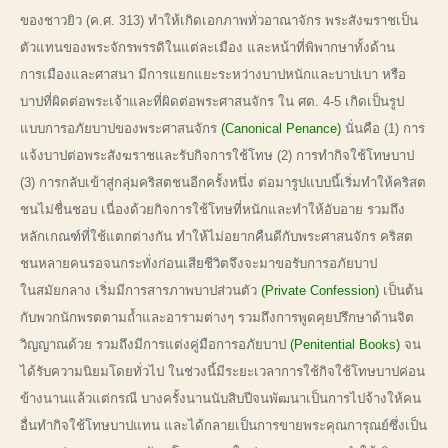
ของชาวยิว (ค.ศ. 313) ทำให้เกิดเอกภาพทั่วอาณาจักร พระสังฆราชเป็น
ตัวแทนของพระจักรพรรดิในแต่ละเมือง และหน้าที่พิพากษาทั้งด้าน
การเมืองและศาสนา มีการแยกแยะระหว่างบาปหนักและบาปเบา หรือ
บาปที่ผิดต่อพระเจ้าและที่ผิดต่อพระศาสนจักร ใน ศต. 4-5 เกิดเป็นรูป
แบบการอภัยบาปของพระศาสนจักร
(Canonical Penance)
นั่นคือ (1) การ
แจ้งบาปต่อพระสังฆราชและรับกิจการใช้โทษ (2) การทำกิจใช้โทษบาป
(3) การกลับเข้าสู่กลุ่มคริสตชนอีกครั้งหนึ่ง ต่อมารูปแบบนี้เริ่มทำให้คริสต
ชนไม่ชื่นชอบ เนื่องด้วยกิจการใช้โทษที่หนักและทำให้อับอาย รวมถึง
หลักเกณฑ์ที่ใช้แตกต่างกัน ทำให้ไม่อยากคืนดีกับพระศาสนจักร คริสต
ชนหลายคนรอจนกระทั่งก่อนเสียชีวิตจึงจะมาขอรับการอภัยบาป
ในสมัยกลาง เริ่มมีการสารภาพบาปส่วนตัว
(Private Confession)
เป็นต้น
กับพวกนักพรตตามถ้ำและอารามต่างๆ รวมถึงการพูดคุยปรึกษาด้านจิต
วิญญาณด้วย รวมถึงมีการแต่งคู่มือการอภัยบาป
(Penitential Books)
จน
ได้รับความนิยมโดยทั่วไป ในช่วงนี้มีระยะเวลาการใช้กิจใช้โทษบาปค่อน
ข้างนานแล้วแต่กรณี บางครั้งนานนับสิบปีจนพัฒนาเป็นการไปจ้างให้คน
อื่นทำกิจใช้โทษบาปแทน และได้กลายเป็นการขายพระคุณการุณย์ซึ่งเป็น