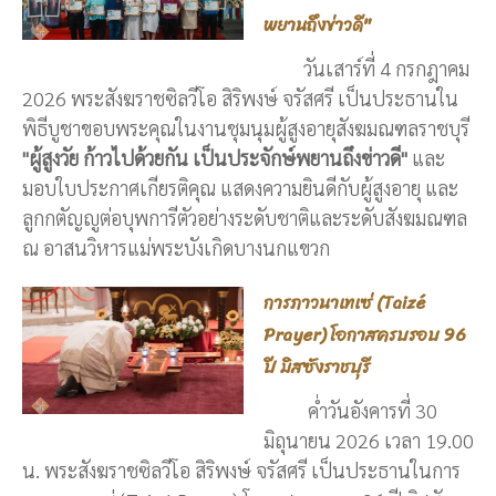
พยานถึงข่าวดี"
วันเสาร์ที่ 4 กรกฎาคม
2026 พระสังฆราชซิลวีโอ สิริพงษ์ จรัสศรี เป็นประธานใน
พิธีบูชาขอบพระคุณในงานชุมนุมผู้สูงอายุสังฆมณฑลราชบุรี
"ผู้สูงวัย ก้าวไปด้วยกัน เป็นประจักษ์พยานถึงข่าวดี"
และ
มอบใบประกาศเกียรติคุณ แสดงความยินดีกับผู้สูงอายุ และ
ลูกกตัญญูต่อบุพการีตัวอย่างระดับชาติและระดับสังฆมณฑล
ณ อาสนวิหารแม่พระบังเกิดบางนกแขวก
การภาวนาเทเซ่ (Taizé
Prayer) โอกาสครบรอบ 96
ปี มิสซังราชบุรี
ค่ำวันอังคารที่ 30
มิถุนายน 2026 เวลา 19.00
น. พระสังฆราชซิลวีโอ สิริพงษ์ จรัสศรี เป็นประธานในการ