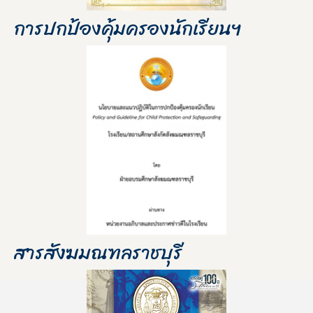
การปกป้องคุ้มครองนักเรียนฯ
สารสังฆมณฑลราชบุรี