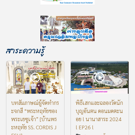
สาระความรู้
บทสัมภาษณ์ผู้จัดทำกร
พิธีเสกและฉลองวัดนัก
ะจกสี “พระหฤทัยของ
บุญอันตน ดอนมดตะน
พระเยซูเจ้า” [บ้านพร
อย l นานาสาระ 2024
ะหฤทัย SS. CORDIS J
l EP26 l