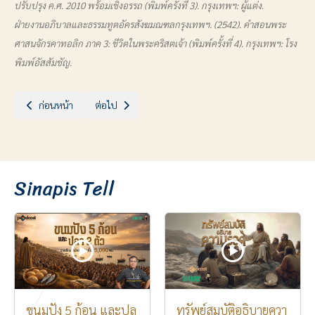
ปรับปรุง ค.ศ. 2010 พร้อมเชิงอรรถ (พิมพ์ครั้งที่ 3). กรุงเทพฯ: ผู้แต่ง.
ฝ่ายงานอภิบาลและธรรมทูตอัครสังฆมณฑลกรุงเทพฯ. (2542). คำสอนพระ
ศาสนจักรคาทอลิก ภาค 3: ชีวิตในพระคริสตเจ้า (พิมพ์ครั้งที่ 4). กรุงเทพฯ: โรง
พิมพ์อัสสัมชัญ.
เนื้อหาก่อนหน้า: บทภาวนา (ฉบับปรับปรุงใหม่ ค.ศ. 2010)
เนื้อหาถัดไป: การขอมิสซา
ก่อนหน้า
ต่อไป
Sinapis Tell
ขนมปัง 5 ก้อน และปล
ทรัพย์สมบัติอธิบายควา