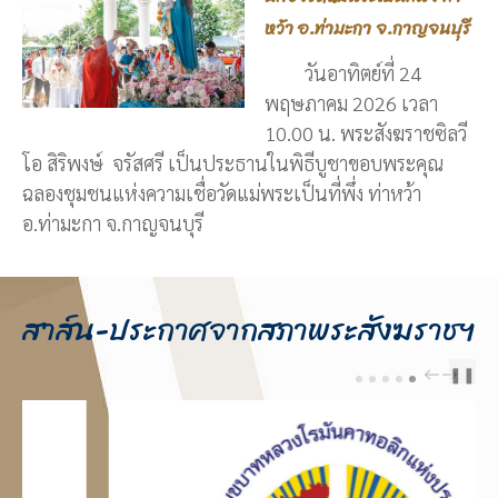
หว้า อ.ท่ามะกา จ.กาญจนบุรี
วันอาทิตย์ที่ 24
พฤษภาคม 2026 เวลา
10.00 น. พระสังฆราชซิลวี
โอ สิริพงษ์ จรัสศรี เป็นประธานในพิธีบูชาขอบพระคุณ
ฉลองชุมชนแห่งความเชื่อวัดแม่พระเป็นที่พึ่ง ท่าหว้า
อ.ท่ามะกา จ.กาญจนบุรี
สาส์น-ประกาศจากสภาพระสังฆราชฯ
❚❚
PREV
NEXT