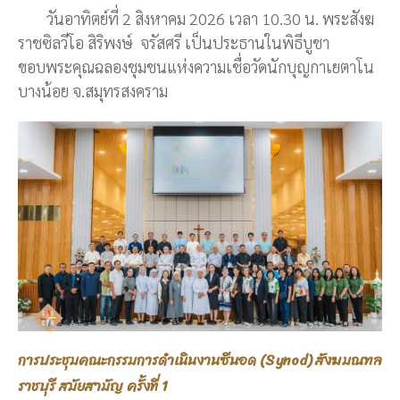
วันอาทิตย์ที่ 2 สิงหาคม 2026 เวลา 10.30 น. พระสังฆ
ราชซิลวีโอ สิริพงษ์ จรัสศรี เป็นประธานในพิธีบูชา
ขอบพระคุณฉลองชุมชนแห่งความเชื่อวัดนักบุญกาเยตาโน
บางน้อย จ.สมุทรสงคราม
การประชุมคณะกรรมการดำเนินงานซีนอด (Synod) สังฆมณฑล
ราชบุรี สมัยสามัญ ครั้งที่ 1