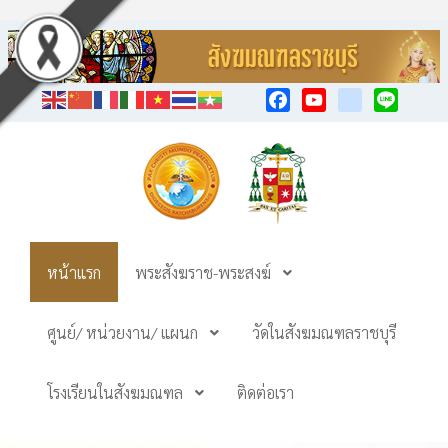
Facebook
YouTube
TikTok
Line
หน้าแรก
พระสังฆราช-พระสงฆ์
ศูนย์/ หน่วยงาน/ แผนก
วัดในสังฆมณฑลราชบุรี
โรงเรียนในสังฆมณฑล
ติดต่อเรา