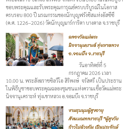
ขอบพระคุณและรับพระคุณการุณย์ครบบริบูรณ์ในโอกาส
ครบรอบ 800 ปี มรณกรรมของนักบุญฟรังซิสแห่งอัสซีซี
(ค.ศ. 1226–2026) วัดนักบุญมาร์การิตา บางตาล จ.ราชบุรี
ฉลองวัดแม่พระ
นิจจานุเคราะห์ ทุ่งเขาหลวง
อ.จอมบึง จ.ราชบุรี
วันอาทิตย์ที่ 5
กรกฎาคม 2026 เวลา
10.00 น. พระสังฆราชซิลวีโอ สิริพงษ์ จรัสศรี เป็นประธาน
ในพิธีบูชาขอบพระคุณฉลองชุมชนแห่งความเชื่อวัดแม่พระ
นิจจานุเคราะห์ ทุ่งเขาหลวง อ.จอมบึง จ.ราชบุรี
งานชุมนุมผู้สูงอายุ
สังฆมณฑลราชบุรี "ผู้สูงวัย
ก้าวไปด้วยกัน เป็นประจักษ์