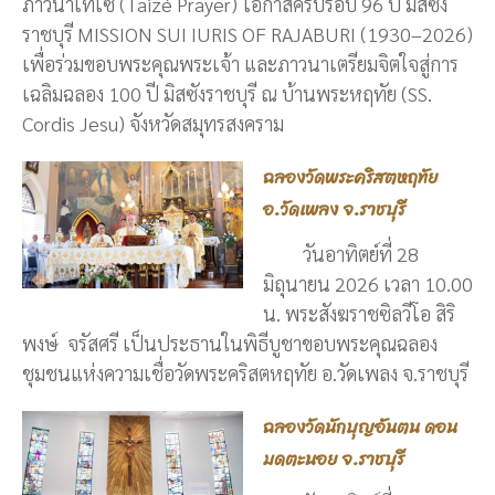
ภาวนาเทเซ่ (Taizé Prayer) โอกาสครบรอบ 96 ปี มิสซัง
ราชบุรี MISSION SUI IURIS OF RAJABURI (1930–2026)
เพื่อร่วมขอบพระคุณพระเจ้า และภาวนาเตรียมจิตใจสู่การ
เฉลิมฉลอง 100 ปี มิสซังราชบุรี ณ บ้านพระหฤทัย (SS.
Cordis Jesu) จังหวัดสมุทรสงคราม
ฉลองวัดพระคริสตหฤทัย
อ.วัดเพลง จ.ราชบุรี
วันอาทิตย์ที่ 28
มิถุนายน 2026 เวลา 10.00
น. พระสังฆราชซิลวีโอ สิริ
พงษ์ จรัสศรี เป็นประธานในพิธีบูชาขอบพระคุณฉลอง
ชุมชนแห่งความเชื่อวัดพระคริสตหฤทัย อ.วัดเพลง จ.ราชบุรี
ฉลองวัดนักบุญอันตน ดอน
มดตะนอย จ.ราชบุรี