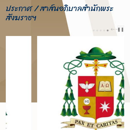
ประกาศ / สาส์นอภิบาลสำนักพระ
สังฆราชฯ
❚❚
PREV
NEXT