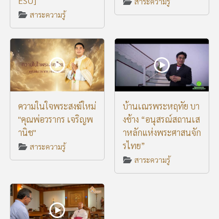
ESU]
สาระความรู้
สาระความรู้
ความในใจพระสงฆ์ใหม่
บ้านเณรพระหฤทัย บา
"คุณพ่อวรากร เจริญพ
งช้าง “อนุสรณ์สถานเส
านิช"
าหลักแห่งพระศาสนจัก
รไทย”
สาระความรู้
สาระความรู้