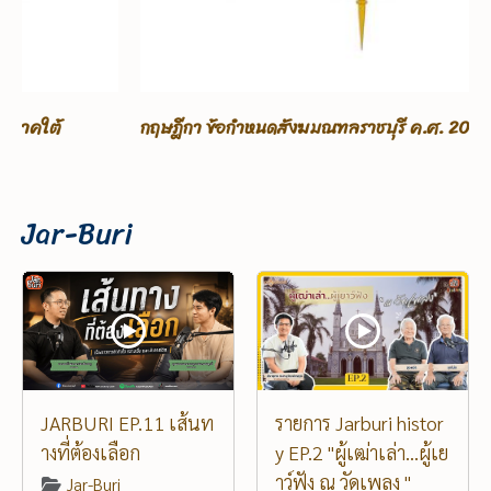
กฤษฎีกา ข้อกําหนดสังฆมณฑลราชบุรี ค.ศ. 2025
Jar-Buri
JARBURI EP.11 เส้นท
รายการ Jarburi histor
างที่ต้องเลือก
y EP.2 "ผู้เฒ่าเล่า...ผู้เย
าว์ฟัง ณ วัดเพลง "
Jar-Buri