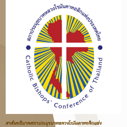
ระมุขบาทหลวงโรมันคาทอลิกแห่ง
ประกาศสภาประมุขบา