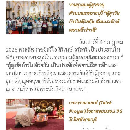
งานชุมนุมผู้สูงอายุ
สังฆมณฑลราชบุรี "ผู้สูงวัย
ก้าวไปด้วยกัน เป็นประจักษ์
พยานถึงข่าวดี"
วันเสาร์ที่ 4 กรกฎาคม
2026 พระสังฆราชซิลวีโอ สิริพงษ์ จรัสศรี เป็นประธานใน
พิธีบูชาขอบพระคุณในงานชุมนุมผู้สูงอายุสังฆมณฑลราชบุรี
"ผู้สูงวัย ก้าวไปด้วยกัน เป็นประจักษ์พยานถึงข่าวดี"
และ
มอบใบประกาศเกียรติคุณ แสดงความยินดีกับผู้สูงอายุ และ
ลูกกตัญญูต่อบุพการีตัวอย่างระดับชาติและระดับสังฆมณฑล
ณ อาสนวิหารแม่พระบังเกิดบางนกแขวก
การภาวนาเทเซ่ (Taizé
Prayer) โอกาสครบรอบ 96
ปี มิสซังราชบุรี