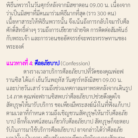
พิธีนพวารในวันศุกร์หลังจากมิสซาตอน 09.00 น. เนื่องจาก
ว่าเป็นมิสซาที่มีคนมาร่วมพิธีมากที่สุด (ราว 300 คน)
เนื้อหาสาระให้พิธีนพวารนั้น จึงเน้นถึงการกลับใจมารับศีล
ศักดิ์สิทธิ์ต่างๆ รวมถึงการเยียวยาฝ่ายจิต การติดต่อสัมพันธ์
กับพระเจ้า และการวอนขออัศจรรย์จะพระหรรษทานของ
พระองค์
แนวทางที่ 4
:
ศีลอภัยบาป
(Confession)
ตางรางเวลาบริการศีลอภัยบาปที่วัดของคุณพ่อฟ
รานซิส ได้แก่ เย็นวันพฤหัส วันศุกร์หลังมิสซา 09.00 น.
และบ่ายวันเสาร์ รวมถึงช่วงเทศกาลมหาพรตหลังจากเดินรูป
14 ภาค คุณพ่อฟรานซิสพบว่าศีลอภัยบาปช่วยดึงดูดใจ
สัตบุรุษให้มารับบริการ ขอเพียงมีพระสงฆ์นั่งในที่ฟังแก้บาป
ตามเวลาที่กำหนด รวมถึงเชิญชวนสัตบุรุษให้มารับศีลอภัย
บาป อีกทั้งเทศน์สอนเกี่ยวกับศีลอภัยบาป สัตบุรุษก็จะตอบ
รับในการมาใช้บริการศีลอภัยบาป อาจกล่าวได้ว่าศีลอภัย
บาปนั้นเป็นการเสริมสร้างความดีของจิตวิญญาณสัตบุรุษ