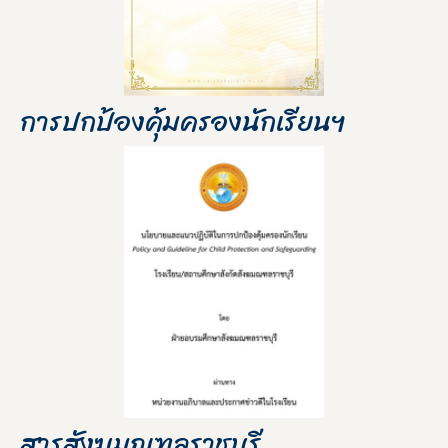
การปกป้องคุ้มครองนักเรียนฯ
สารสังฆมณฑลราชบุรี