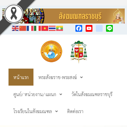
Facebook
YouTube
TikTok
Line
หน้าแรก
พระสังฆราช-พระสงฆ์
ศูนย์/ หน่วยงาน/ แผนก
วัดในสังฆมณฑลราชบุรี
โรงเรียนในสังฆมณฑล
ติดต่อเรา