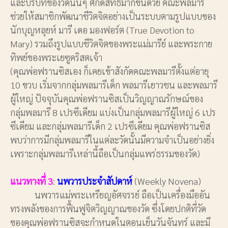
และบริบทของวัดนั้นๆ ศักดิ์สิทธิ์มากขึ้นด้วย คณะพลมารี
ช่วยให้สมาชิกพัฒนาชีวิตจิตอย่างเป็นระบบตามรูปแบบของ
นักบุญหลุยห์ มารี เดอ มองฟอร์ต (True Devotion to
Mary) รวมถึงรูปแบบชีวิตจิตของพระแม่มารีย์ และพระกาย
ทิพย์ของพระเยซูคริสตเจ้า
(คุณพ่อฟรานซิสเอง ก็เคยเข้าสังกัดคณะพลมารีตั้งแต่อายุ
10 ขวบ เริ่มจากกลุ่มพลมารีเด็ก พลมารีเยาวชน และพลมารี
ผู้ใหญ่ ปัจจุบันคุณพ่อฟรานซิสเป็นวิญญาณรักษณ์ของ
กลุ่มพลมารี 8 เปรซีเดียม แบ่งเป็นกลุ่มพลมารีผู้ใหญ่ 6 เปร
ซีเดียม และกลุ่มพลมารีเด็ก 2 เปรซีเดียม คุณพ่อฟรานซิส
พบว่าการมีกลุ่มพลมารีในแต่ละวัดนั้นมีความจำเป็นอย่างยิ่ง
เพราะกลุ่มพลมารีเหล่านี้ถือเป็นกลุ่มแพร่ธรรมของวัด)
แนวทางที่ 3
:
นพวารประจำสัปดาห์
(Weekly Novena)
นพวารแม่พระเหรียญอัศจรรย์ ถือเป็นเครื่องมืออัน
ทรงพลังของการฟื้นฟูจิตวิญญาณของวัด ซึ่งโดยปกติที่วัด
ของคุณพ่อฟรานซิสจะกำหนดในตอนเย็นวันจันทร์ และมี