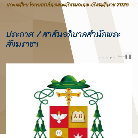
สมโภชพระคริสตสมภพ คริสตศักราช 2025
เรื่อง ขอความอนุเครา
จากสถานการณ์ชายแด
ประกาศ / สาส์นอภิบาลสำนักพระ
สังฆราชฯ
❚❚
PREV
NEXT