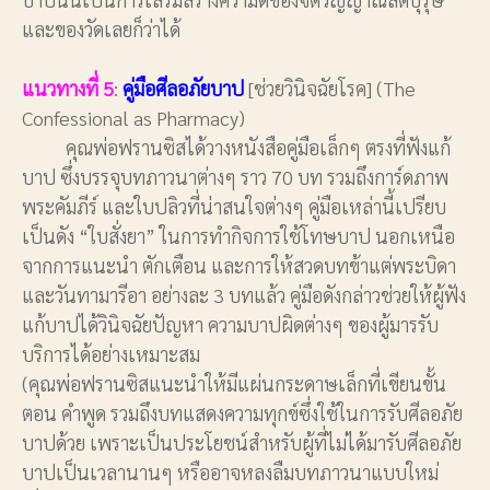
และของวัดเลยก็ว่าได้
แนวทางที่ 5
:
คู่มือศีลอภัยบาป
[ช่วยวินิจฉัยโรค] (The
Confessional as Pharmacy)
คุณพ่อฟรานซิสได้วางหนังสือคู่มือเล็กๆ ตรงที่ฟังแก้
บาป ซึ่งบรรจุบทภาวนาต่างๆ ราว 70 บท รวมถึงการ์ดภาพ
พระคัมภีร์ และใบปลิวที่น่าสนใจต่างๆ คู่มือเหล่านี้เปรียบ
เป็นดัง “ใบสั่งยา” ในการทำกิจการใช้โทษบาป นอกเหนือ
จากการแนะนำ ตักเตือน และการให้สวดบทข้าแต่พระบิดา
และวันทามารีอา อย่างละ 3 บทแล้ว คู่มือดังกล่าวช่วยให้ผู้ฟัง
แก้บาปได้วินิจฉัยปัญหา ความบาปผิดต่างๆ ของผู้มารรับ
บริการได้อย่างเหมาะสม
(คุณพ่อฟรานซิสแนะนำให้มีแผ่นกระดาษเล็กที่เขียนขั้น
ตอน คำพูด รวมถึงบทแสดงความทุกข์ซึ่งใช้ในการรับศีลอภัย
บาปด้วย เพราะเป็นประโยชน์สำหรับผู้ที่ไม่ได้มารับศีลอภัย
บาปเป็นเวลานานๆ หรืออาจหลงลืมบทภาวนาแบบใหม่