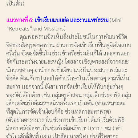
เป็นต้น)
แนวทางที่ 6
:
เข้าเงียบแบบย่อ และงานแพร่ธรรม
(Mini
“Retreats” and Missions)
คุณพ่อฟรานซิสเห็นถึงประโยชน์ในการพัฒนาชีวิต
จิตของสัตบุรุษของท่าน ผ่านการจัดเข้าเงียบฟื้นฟูจิตใจแบบ
ครึ่งวัน ซึ่งจะจัดขึ้นในช่วงเช้าหรือช่วงเย็นก็ได้ และควรแยก
จัดกันระหว่างชายและหญิง โดยอาจเชิญพระสงฆ์จากคณะ
นักบวชต่างๆ มานำการเข้าเงียบ แบ่งปันประสบการณ์และ
ข้อคิด ฟังแก้บาป และให้คำปรึกษาในเรื่องต่างๆ ตามที่เห็น
สมควร นอกจากนี้ ยังสามารถจัดเข้าเงียบให้กับกลุ่มต่างๆ
ของวัดได้อีกด้วย เช่น กลุ่มครูคำสอน กลุ่มเด็กช่วยจารีต กลุ่ม
เด็กเตรียมรับศีลมหาสนิทครั้งแรก เป็นต้น (ช่วงเหมาะสม
ที่สุดในการจัดเข้าเงียบก็คือ ช่วงเทศกาลมหาพรต)
(ตัวอย่างตารางเวลาในช่วงการเข้าเงียบ ได้แก่ เริ่มด้วยพิธี
มิสซา หลังมิสซาเป็นช่วงรับศีลอภัยบาป (ราว 1 ชม.) ทำ
ชั่วโมงศักดิ์สิทธิ์ (เช่น เฝ้าศีลมหาสนิท) ช่วงที่วิทยากร