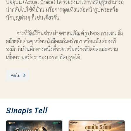
ปัจจุบัน (Actual Grace) ได้ รวมถึงน้ำเสกที่สัตบุรุษสามารถ
นำกลับไปใช้ที่บ้าน หรือการจุดเทียนต่อหน้ารูปพระหรือ
นักบุญต่างๆ ก็เช่นเดียวกัน
การที่วัดมีร้านจำหน่ายศาสนภัณฑ์ รูปพระ กางเขน สิ่ง
คล้ายศีลต่างๆ หรือหนังสือเสริมศรัทธา หรือแม้แต่ของที่
ระลึก ก็เป็นอีกทางหนึ่งที่ช่วยเสริมสร้างชีวิตจิตและความ
เชื่อความศรัทธาของบรรดาสัตบุรุษได้
เนื้อหาถัดไป: หมวดที่ 2: งานสร้างชุมชนแห่งการแพร่ธรรม (Evangelizing th
ต่อไป
Sinapis Tell