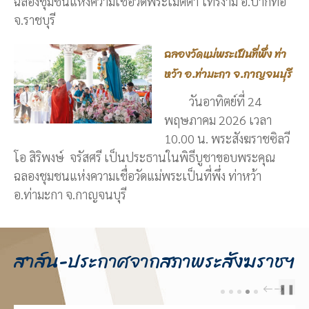
ฉลองชุมชนแห่งความเชื่อวัดพระเมตตา ไทรงาม อ.ปากท่อ
จ.ราชบุรี
ฉลองวัดแม่พระเป็นที่พึ่ง ท่า
หว้า อ.ท่ามะกา จ.กาญจนบุรี
วันอาทิตย์ที่ 24
พฤษภาคม 2026 เวลา
10.00 น. พระสังฆราชซิลวี
โอ สิริพงษ์ จรัสศรี เป็นประธานในพิธีบูชาขอบพระคุณ
ฉลองชุมชนแห่งความเชื่อวัดแม่พระเป็นที่พึ่ง ท่าหว้า
อ.ท่ามะกา จ.กาญจนบุรี
สาส์น-ประกาศจากสภาพระสังฆราชฯ
❚❚
PREV
NEXT