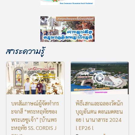
สาระความรู้
บทสัมภาษณ์ผู้จัดทำกร
พิธีเสกและฉลองวัดนัก
ะจกสี “พระหฤทัยของ
บุญอันตน ดอนมดตะน
พระเยซูเจ้า” [บ้านพร
อย l นานาสาระ 2024
ะหฤทัย SS. CORDIS J
l EP26 l