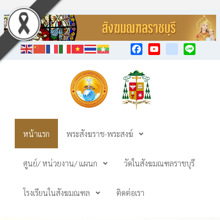
Facebook
YouTube
TikTok
Line
หน้าแรก
พระสังฆราช-พระสงฆ์
ศูนย์/ หน่วยงาน/ แผนก
วัดในสังฆมณฑลราชบุรี
โรงเรียนในสังฆมณฑล
ติดต่อเรา