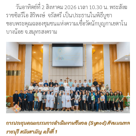
วันอาทิตย์ที่ 2 สิงหาคม 2026 เวลา 10.30 น. พระสังฆ
ราชซิลวีโอ สิริพงษ์ จรัสศรี เป็นประธานในพิธีบูชา
ขอบพระคุณฉลองชุมชนแห่งความเชื่อวัดนักบุญกาเยตาโน
บางน้อย จ.สมุทรสงคราม
การประชุมคณะกรรมการดำเนินงานซีนอด (Synod) สังฆมณฑล
ราชบุรี สมัยสามัญ ครั้งที่ 1