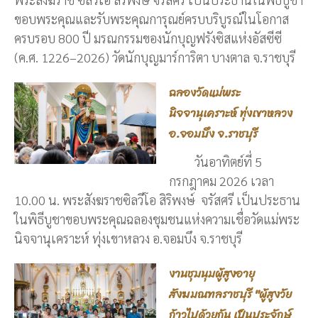
ขอบพระคุณและรับพระคุณการุณย์ครบบริบูรณ์ในโอกาส
ครบรอบ 800 ปี มรณกรรมของนักบุญฟรังซิสแห่งอัสซีซี
(ค.ศ. 1226–2026) วัดนักบุญมาร์การิตา บางตาล จ.ราชบุรี
ฉลองวัดแม่พระ
นิจจานุเคราะห์ ทุ่งเขาหลวง
อ.จอมบึง จ.ราชบุรี
วันอาทิตย์ที่ 5
กรกฎาคม 2026 เวลา
10.00 น. พระสังฆราชซิลวีโอ สิริพงษ์ จรัสศรี เป็นประธาน
ในพิธีบูชาขอบพระคุณฉลองชุมชนแห่งความเชื่อวัดแม่พระ
นิจจานุเคราะห์ ทุ่งเขาหลวง อ.จอมบึง จ.ราชบุรี
งานชุมนุมผู้สูงอายุ
สังฆมณฑลราชบุรี "ผู้สูงวัย
ก้าวไปด้วยกัน เป็นประจักษ์