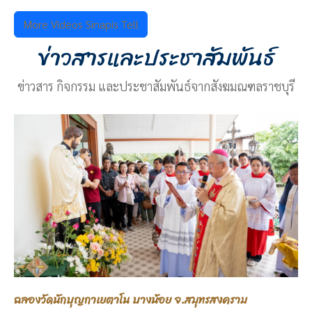
More Videos Sinapis Tell
ข่าวสารและประชาสัมพันธ์
ข่าวสาร กิจกรรม และประชาสัมพันธ์จากสังฆมณฑลราชบุรี
ฉลองวัดนักบุญกาเยตาโน บางน้อย จ.สมุทรสงคราม