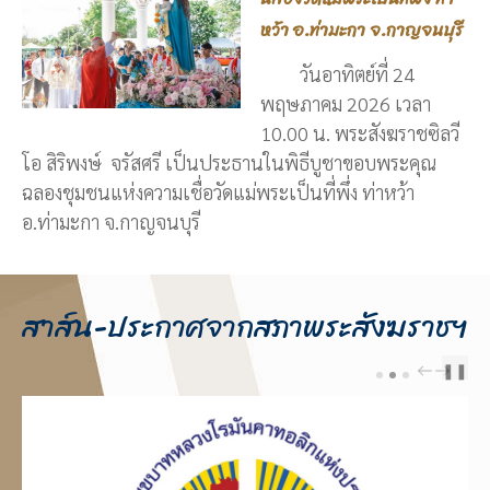
หว้า อ.ท่ามะกา จ.กาญจนบุรี
วันอาทิตย์ที่ 24
พฤษภาคม 2026 เวลา
10.00 น. พระสังฆราชซิลวี
โอ สิริพงษ์ จรัสศรี เป็นประธานในพิธีบูชาขอบพระคุณ
ฉลองชุมชนแห่งความเชื่อวัดแม่พระเป็นที่พึ่ง ท่าหว้า
อ.ท่ามะกา จ.กาญจนบุรี
สาส์น-ประกาศจากสภาพระสังฆราชฯ
❚❚
PREV
NEXT