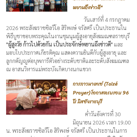
พยานถึงข่าวดี"
วันเสาร์ที่ 4 กรกฎาคม
2026 พระสังฆราชซิลวีโอ สิริพงษ์ จรัสศรี เป็นประธานใน
พิธีบูชาขอบพระคุณในงานชุมนุมผู้สูงอายุสังฆมณฑลราชบุรี
"ผู้สูงวัย ก้าวไปด้วยกัน เป็นประจักษ์พยานถึงข่าวดี"
และ
มอบใบประกาศเกียรติคุณ แสดงความยินดีกับผู้สูงอายุ และ
ลูกกตัญญูต่อบุพการีตัวอย่างระดับชาติและระดับสังฆมณฑล
ณ อาสนวิหารแม่พระบังเกิดบางนกแขวก
การภาวนาเทเซ่ (Taizé
Prayer) โอกาสครบรอบ 96
ปี มิสซังราชบุรี
ค่ำวันอังคารที่ 30
มิถุนายน 2026 เวลา 19.00
น. พระสังฆราชซิลวีโอ สิริพงษ์ จรัสศรี เป็นประธานในการ