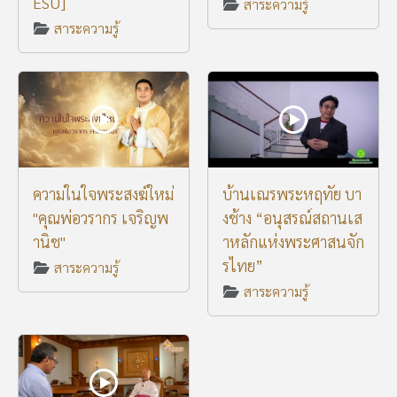
ESU]
สาระความรู้
สาระความรู้
ความในใจพระสงฆ์ใหม่
บ้านเณรพระหฤทัย บา
"คุณพ่อวรากร เจริญพ
งช้าง “อนุสรณ์สถานเส
านิช"
าหลักแห่งพระศาสนจัก
รไทย”
สาระความรู้
สาระความรู้