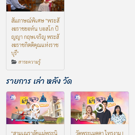
สัมภาษณ์พิเศษ "พระสั
งฆราชยอห์น บอสโก ปั
ญญา กฤษเจริญ พระสั
งฆราชกิตติคุณแห่งราช
บุรี"
สาระความรู้
รายการ เล่า หลัง วัด
"สามเณราลัยแม่พระนิ
วัดพระเมตตา ไทรงาม |