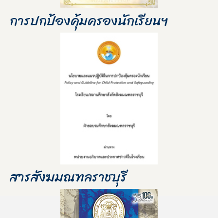
การปกป้องคุ้มครองนักเรียนฯ
สารสังฆมณฑลราชบุรี