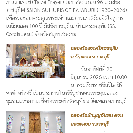
ภาวนาเทเซ่ (Taizé Prayer) โอกาสครบรอบ 96 ปี มิสซัง
ราชบุรี MISSION SUI IURIS OF RAJABURI (1930–2026)
เพื่อร่วมขอบพระคุณพระเจ้า และภาวนาเตรียมจิตใจสู่การ
เฉลิมฉลอง 100 ปี มิสซังราชบุรี ณ บ้านพระหฤทัย (SS.
Cordis Jesu) จังหวัดสมุทรสงคราม
ฉลองวัดพระคริสตหฤทัย
อ.วัดเพลง จ.ราชบุรี
วันอาทิตย์ที่ 28
มิถุนายน 2026 เวลา 10.00
น. พระสังฆราชซิลวีโอ สิริ
พงษ์ จรัสศรี เป็นประธานในพิธีบูชาขอบพระคุณฉลอง
ชุมชนแห่งความเชื่อวัดพระคริสตหฤทัย อ.วัดเพลง จ.ราชบุรี
ฉลองวัดนักบุญอันตน ดอน
มดตะนอย จ.ราชบุรี