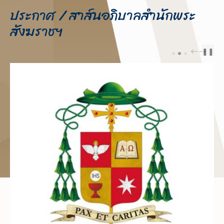
ประกาศ / สาส์นอภิบาลสำนักพระ
สังฆราชฯ
❚❚
PREV
NEXT