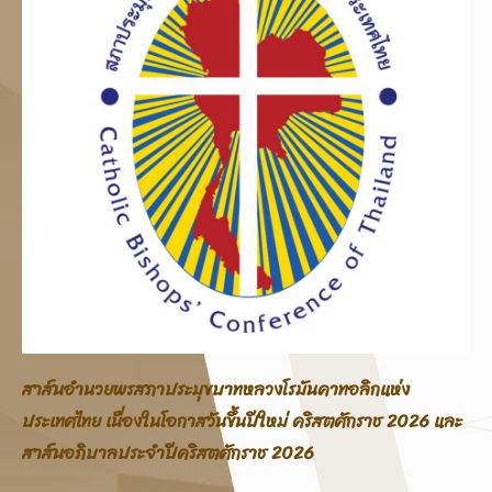
สาส์นอภิบาลสภาประมุขบาทหลวงโรมันคาทอลิกแห่ง
และ
ประเทศไทย โอกาสสมโภชพระคริสตสมภพ คริสตศักราช 2025