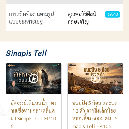
การสร้างทีมงานตามรูป
คุณพ่อวัชศิลป์
19548
แบบของพระเยซู
กฤษเจริญ
เนื้อหา
Sinapis Tell
อัศจรรย์เดินบนน้ำ | คว
ขนมปัง 5 ก้อน และปล
ามเชื่อท่ามกลางคลื่นล
า 2 ตัว จากสิ่งเล็กน้อย
ม I Sinapis Tell EP.10
หล่อเลี้ยง 5000 คน I S
6
inapis Tell EP.105