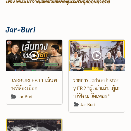
สบอุทกภัยภาคใต้
กฤษฎีกา ข้อกําหนดสังฆมณฑลราชบุรี ค.ศ
Jar-Buri
JARBURI EP.11 เส้นท
รายการ Jarburi histor
างที่ต้องเลือก
y EP.2 "ผู้เฒ่าเล่า...ผู้เย
าว์ฟัง ณ วัดเพลง "
Jar-Buri
Jar-Buri