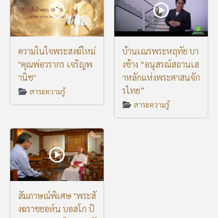
ความในใจพระสงฆ์ใหม่
บ้านเณรพระหฤทัย บา
"คุณพ่อวรากร เจริญพ
งช้าง “อนุสรณ์สถานเส
านิช"
าหลักแห่งพระศาสนจัก
รไทย”
สาระความรู้
สาระความรู้
สัมภาษณ์พิเศษ "พระสั
งฆราชยอห์น บอสโก ปั