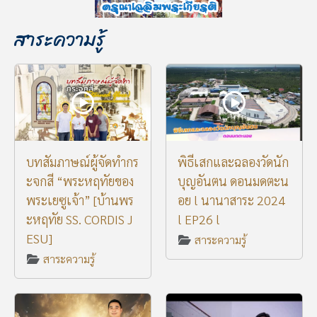
สาระความรู้
บทสัมภาษณ์ผู้จัดทำกร
พิธีเสกและฉลองวัดนัก
ะจกสี “พระหฤทัยของ
บุญอันตน ดอนมดตะน
พระเยซูเจ้า” [บ้านพร
อย l นานาสาระ 2024
ะหฤทัย SS. CORDIS J
l EP26 l
ESU]
สาระความรู้
สาระความรู้