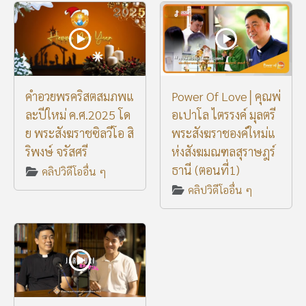
คำอวยพรคริสตสมภพแ
Power Of Love│คุณพ่
ละปีใหม่ ค.ศ.2025 โด
อเปาโล ไตรรงค์ มุลตรี
ย พระสังฆราชซิลวีโอ สิ
พระสังฆราชองค์ใหม่แ
ริพงษ์ จรัสศรี
ห่งสังฆมณฑลสุราษฎร์
ธานี (ตอนที่1)
คลิปวิดีโออื่น ๆ
คลิปวิดีโออื่น ๆ