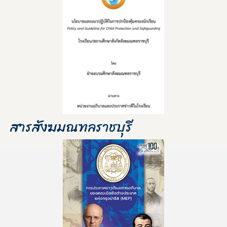
สารสังฆมณฑลราชบุรี