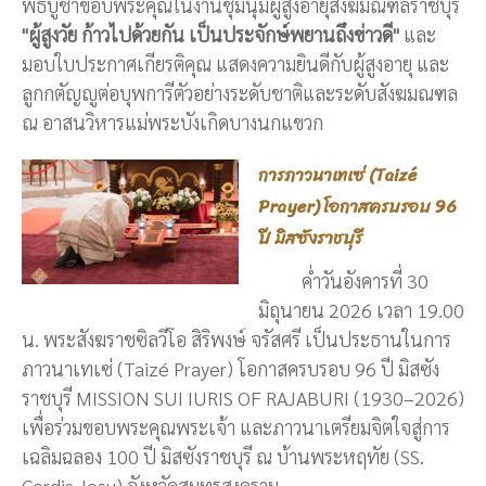
พิธีบูชาขอบพระคุณในงานชุมนุมผู้สูงอายุสังฆมณฑลราชบุรี
"ผู้สูงวัย ก้าวไปด้วยกัน เป็นประจักษ์พยานถึงข่าวดี"
และ
มอบใบประกาศเกียรติคุณ แสดงความยินดีกับผู้สูงอายุ และ
ลูกกตัญญูต่อบุพการีตัวอย่างระดับชาติและระดับสังฆมณฑล
ณ อาสนวิหารแม่พระบังเกิดบางนกแขวก
การภาวนาเทเซ่ (Taizé
Prayer) โอกาสครบรอบ 96
ปี มิสซังราชบุรี
ค่ำวันอังคารที่ 30
มิถุนายน 2026 เวลา 19.00
น. พระสังฆราชซิลวีโอ สิริพงษ์ จรัสศรี เป็นประธานในการ
ภาวนาเทเซ่ (Taizé Prayer) โอกาสครบรอบ 96 ปี มิสซัง
ราชบุรี MISSION SUI IURIS OF RAJABURI (1930–2026)
เพื่อร่วมขอบพระคุณพระเจ้า และภาวนาเตรียมจิตใจสู่การ
เฉลิมฉลอง 100 ปี มิสซังราชบุรี ณ บ้านพระหฤทัย (SS.
Cordis Jesu) จังหวัดสมุทรสงคราม