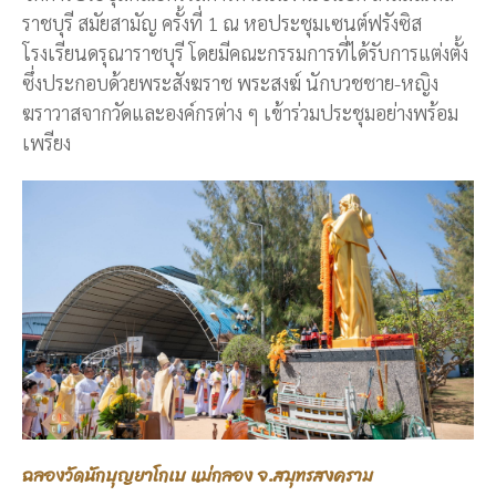
ราชบุรี สมัยสามัญ ครั้งที่ 1 ณ หอประชุมเซนต์ฟรังซิส
โรงเรียนดรุณาราชบุรี โดยมีคณะกรรมการที่ได้รับการแต่งตั้ง
ซึ่งประกอบด้วยพระสังฆราช พระสงฆ์ นักบวชชาย-หญิง
ฆราวาสจากวัดและองค์กรต่าง ๆ เข้าร่วมประชุมอย่างพร้อม
เพรียง
ฉลองวัดนักบุญยาโกเบ แม่กลอง จ.สมุทรสงคราม