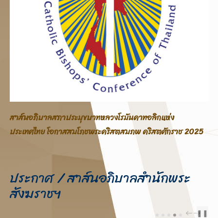
กแห่ง
ประกาศสภาประมุขบาทหลวงโรมันคาทอลิกแห่งปร
สตศักราช 2025
เรื่อง ขอความอนุเคราะห์ช่วยเหลือประชาชน ผู้ได
จากสถานการณ์ชายแดนไทย-กัมพูชา
ประกาศ / สาส์นอภิบาลสำนักพระ
สังฆราชฯ
❚❚
PREV
NEXT