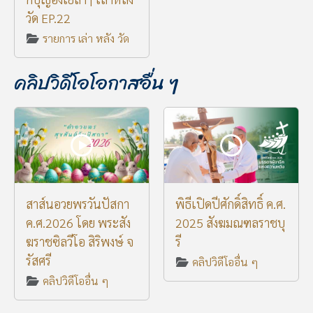
วัด EP.22
รายการ เล่า หลัง วัด
คลิปวิดีโอโอกาสอื่น ๆ
สาส์นอวยพรวันปัสกา
พิธีเปิดปีศักดิ์สิทธิ์ ค.ศ.
ค.ศ.2026 โดย พระสัง
2025 สังฆมณฑลราชบุ
ฆราชซิลวีโอ สิริพงษ์ จ
รี
รัสศรี
คลิปวิดีโออื่น ๆ
คลิปวิดีโออื่น ๆ