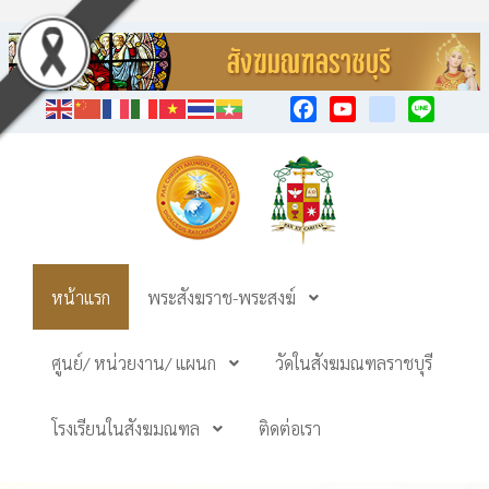
Facebook
YouTube
TikTok
Line
หน้าแรก
พระสังฆราช-พระสงฆ์
ศูนย์/ หน่วยงาน/ แผนก
วัดในสังฆมณฑลราชบุรี
โรงเรียนในสังฆมณฑล
ติดต่อเรา