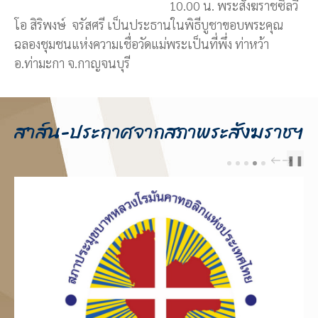
10.00 น. พระสังฆราชซิลวี
โอ สิริพงษ์ จรัสศรี เป็นประธานในพิธีบูชาขอบพระคุณ
ฉลองชุมชนแห่งความเชื่อวัดแม่พระเป็นที่พึ่ง ท่าหว้า
อ.ท่ามะกา จ.กาญจนบุรี
สาส์น-ประกาศจากสภาพระสังฆราชฯ
❚❚
PREV
NEXT