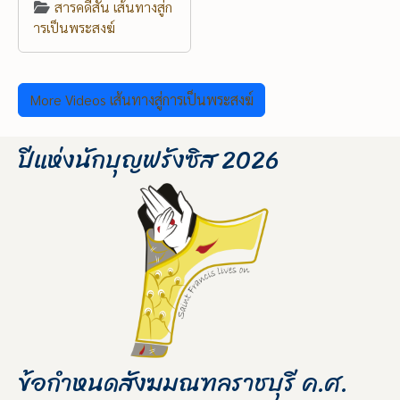
สารคดีสั้น เส้นทางสู่ก
ารเป็นพระสงฆ์
More Videos เส้นทางสู่การเป็นพระสงฆ์
ปีแห่งนักบุญฟรังซิส 2026
ข้อกำหนดสังฆมณฑลราชบุรี ค.ศ.