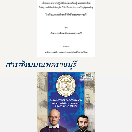
สารสังฆมณฑลราชบุรี