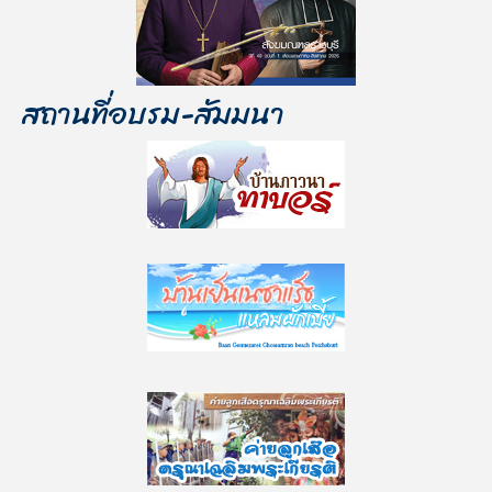
สถานที่อบรม-สัมมนา