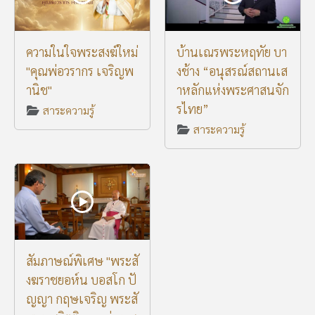
ความในใจพระสงฆ์ใหม่
บ้านเณรพระหฤทัย บา
"คุณพ่อวรากร เจริญพ
งช้าง “อนุสรณ์สถานเส
านิช"
าหลักแห่งพระศาสนจัก
รไทย”
สาระความรู้
สาระความรู้
สัมภาษณ์พิเศษ "พระสั
งฆราชยอห์น บอสโก ปั
ญญา กฤษเจริญ พระสั