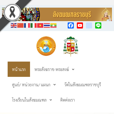
Facebook
YouTube
TikTok
Line
หน้าแรก
พระสังฆราช-พระสงฆ์
ศูนย์/ หน่วยงาน/ แผนก
วัดในสังฆมณฑลราชบุรี
โรงเรียนในสังฆมณฑล
ติดต่อเรา