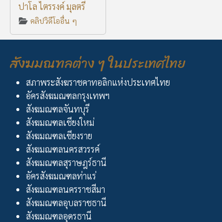
ปาโล ไตรรงค์ มุลตรี
คลิปวิดีโออื่น ๆ
สังฆมณฑลต่าง ๆ ในประเทศไทย
สภาพระสังฆราชคาทอลิกแห่งประเทศไทย
อัครสังฆมณฑลกรุงเทพฯ
สังฆมณฑลจันทบุรี
สังฆมณฑลเชียงใหม่
สังฆมณฑลเชียงราย
สังฆมณฑลนครสวรรค์
สังฆมณฑลสุราษฎร์ธานี
อัครสังฆมณฑลท่าแร่
สังฆมณฑลนครราชสีมา
สังฆมณฑลอุบลราชธานี
สังฆมณฑลอุดรธานี