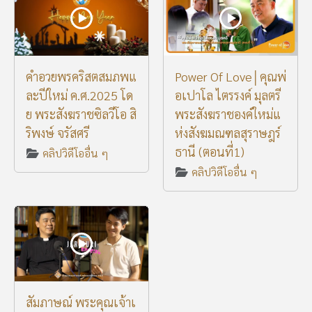
คำอวยพรคริสตสมภพแ
Power Of Love│คุณพ่
ละปีใหม่ ค.ศ.2025 โด
อเปาโล ไตรรงค์ มุลตรี
ย พระสังฆราชซิลวีโอ สิ
พระสังฆราชองค์ใหม่แ
ริพงษ์ จรัสศรี
ห่งสังฆมณฑลสุราษฎร์
ธานี (ตอนที่1)
คลิปวิดีโออื่น ๆ
คลิปวิดีโออื่น ๆ
สัมภาษณ์ พระคุณเจ้าเ