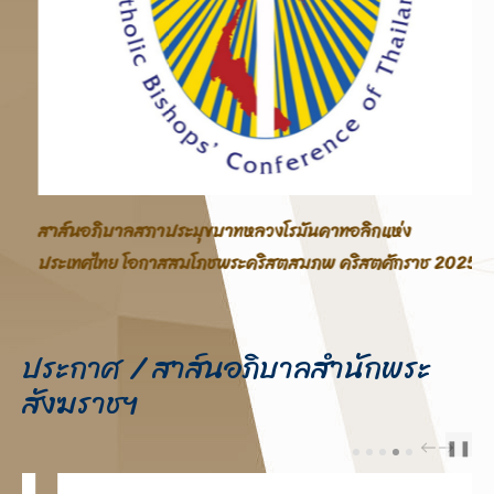
สาส์นอภิบาลสภาประมุขบาทหลวงโรมันคาทอลิกแห่ง
ประเทศไทย โอกาสสมโภชพระคริสตสมภพ คริสตศักราช 2025
ประกาศ / สาส์นอภิบาลสำนักพระ
สังฆราชฯ
❚❚
PREV
NEXT