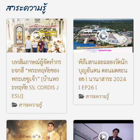
สาระความรู้
บทสัมภาษณ์ผู้จัดทำกร
พิธีเสกและฉลองวัดนัก
ะจกสี “พระหฤทัยของ
บุญอันตน ดอนมดตะน
พระเยซูเจ้า” [บ้านพร
อย l นานาสาระ 2024
ะหฤทัย SS. CORDIS J
l EP26 l
ESU]
สาระความรู้
สาระความรู้