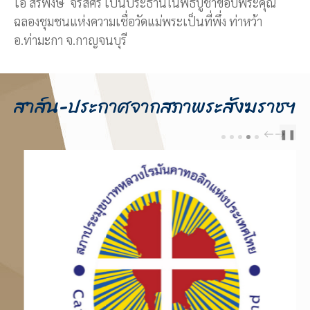
โอ สิริพงษ์ จรัสศรี เป็นประธานในพิธีบูชาขอบพระคุณ
ฉลองชุมชนแห่งความเชื่อวัดแม่พระเป็นที่พึ่ง ท่าหว้า
อ.ท่ามะกา จ.กาญจนบุรี
สาส์น-ประกาศจากสภาพระสังฆราชฯ
❚❚
PREV
NEXT