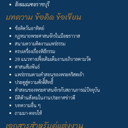
สังฆมณฑลราชบุรี
บทความ ข้อคิด ข้อเขียน
ข้อคิดวันอาทิตย์
กฏหมายพระศาสนจักรในมือฆราวาส
สนามความคิดงานแพร่ธรรม
ครบเครื่องเรื่องพิธีกรรม
28 แนวทางเพื่อเติมเต็มงานอภิบาลตามวัด
ศาสนสัมพันธ์
แพร่ธรรมตามคำสอนของพระคริสตเจ้า
ประตูสู่ความศักดิิ์สิทธิิ์
คำสอนของพระศาสนจักรกับสถานการณ์ปัจจุบัน
มิติด้านสังคมในงานประกาศข่าวดี
บทความอื่น ๆ
ถามมา-ตอบให้
เอกสารสำหรับคู่แต่งงาน