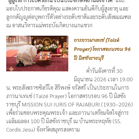
มอบใบประกาศเกียรติคุณ แสดงความยินดีกับผู้สูงอายุ และ
ลูกกตัญญูต่อบุพการีตัวอย่างระดับชาติและระดับสังฆมณฑล
ณ อาสนวิหารแม่พระบังเกิดบางนกแขวก
การภาวนาเทเซ่ (Taizé
Prayer) โอกาสครบรอบ 96
ปี มิสซังราชบุรี
ค่ำวันอังคารที่ 30
มิถุนายน 2026 เวลา 19.00
น. พระสังฆราชซิลวีโอ สิริพงษ์ จรัสศรี เป็นประธานในการ
ภาวนาเทเซ่ (Taizé Prayer) โอกาสครบรอบ 96 ปี มิสซัง
ราชบุรี MISSION SUI IURIS OF RAJABURI (1930–2026)
เพื่อร่วมขอบพระคุณพระเจ้า และภาวนาเตรียมจิตใจสู่การ
เฉลิมฉลอง 100 ปี มิสซังราชบุรี ณ บ้านพระหฤทัย (SS.
Cordis Jesu) จังหวัดสมุทรสงคราม