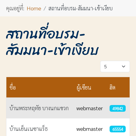
คุณอยู่ที่:
Home
สถานที่อบรม-สัมมนา-เข้าเงียบ
สถานที่อบรม-
สัมมนา-เข้าเงียบ
แสดง #
ชื่อ
ผู้เขียน
ฮิต
บ้านพระหฤทัย บางนกแขวก
webmaster
49842
บ้านเย็นเนซาแร็ธ
webmaster
65554