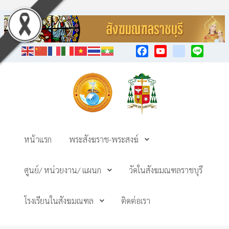
Facebook
YouTube
TikTok
Line
หน้าแรก
พระสังฆราช-พระสงฆ์
ศูนย์/ หน่วยงาน/ แผนก
วัดในสังฆมณฑลราชบุรี
โรงเรียนในสังฆมณฑล
ติดต่อเรา