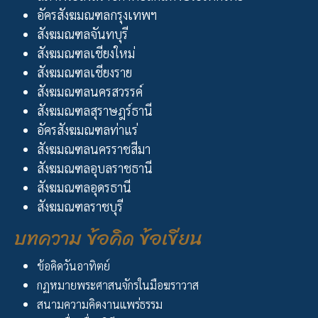
อัครสังฆมณฑลกรุงเทพฯ
สังฆมณฑลจันทบุรี
สังฆมณฑลเชียงใหม่
สังฆมณฑลเชียงราย
สังฆมณฑลนครสวรรค์
สังฆมณฑลสุราษฎร์ธานี
อัครสังฆมณฑลท่าแร่
สังฆมณฑลนครราชสีมา
สังฆมณฑลอุบลราชธานี
สังฆมณฑลอุดรธานี
สังฆมณฑลราชบุรี
บทความ ข้อคิด ข้อเขียน
ข้อคิดวันอาทิตย์
กฏหมายพระศาสนจักรในมือฆราวาส
สนามความคิดงานแพร่ธรรม