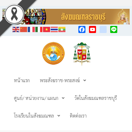
Facebook
YouTube
TikTok
Line
หน้าแรก
พระสังฆราช-พระสงฆ์
ศูนย์/ หน่วยงาน/ แผนก
วัดในสังฆมณฑลราชบุรี
โรงเรียนในสังฆมณฑล
ติดต่อเรา