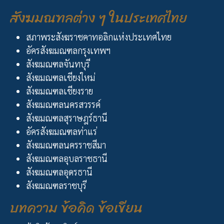
สังฆมณฑลต่าง ๆ ในประเทศไทย
สภาพระสังฆราชคาทอลิกแห่งประเทศไทย
อัครสังฆมณฑลกรุงเทพฯ
สังฆมณฑลจันทบุรี
สังฆมณฑลเชียงใหม่
สังฆมณฑลเชียงราย
สังฆมณฑลนครสวรรค์
สังฆมณฑลสุราษฎร์ธานี
อัครสังฆมณฑลท่าแร่
สังฆมณฑลนครราชสีมา
สังฆมณฑลอุบลราชธานี
สังฆมณฑลอุดรธานี
สังฆมณฑลราชบุรี
บทความ ข้อคิด ข้อเขียน