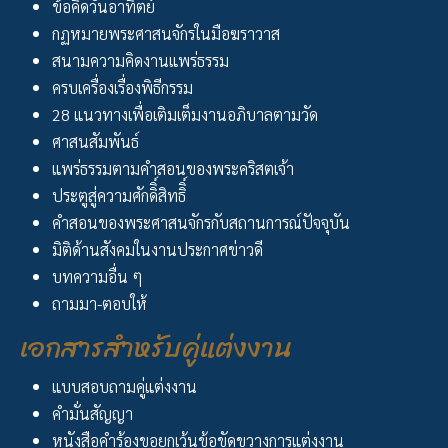
ข้อคิดวันอาทิตย์
กฏหมายพระศาสนจักรในมือฆราวาส
สนามความคิดงานแพร่ธรรม
ครบเครื่องเรื่องพิธีกรรม
28 แนวทางเพื่อเติมเต็มงานอภิบาลตามวัด
ศาสนสัมพันธ์
แพร่ธรรมตามคำสอนของพระคริสตเจ้า
ประตูสู่ความศักดิิ์สิทธิิ์
คำสอนของพระศาสนจักรกับสถานการณ์ปัจจุบัน
มิติด้านสังคมในงานประกาศข่าวดี
บทความอื่น ๆ
ถามมา-ตอบให้
เอกสารสำหรับคู่แต่งงาน
แบบสอบถามคู่แต่งงาน
คำมั่นสัญญา
หนังสือคำร้องขอยกเว้นข้อขัดขวางการแต่งงาน