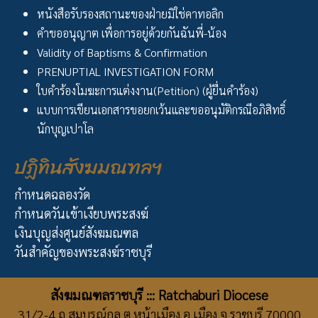
หนังสือรับรองสถานะของฝ่ายมิใช่คาทอลิก
คำขออนุญาต เพื่อการอยู่ด้วยกันฉันพี่-น้อง
Validity of Baptisms & Confirmation
PRENUPTIAL INVESTIGATION FORM
ใบคำร้องโมฆะการแต่งงาน(Petition) (ผู้ยื่นคำร้อง)
แบบการเขียนเอกสารขอยกเว้นและขออนุมัติกรณีอภิสิทธิ์
นักบุญเปาโล
ปฏิทินสังฆมณฑลฯ
กำหนดฉลองวัด
กำหนดวันเข้าเงียบพระสงฆ์
เงินบุญส่งศูนย์สังฆมณฑล
วันสำคัญของพระสงฆ์ราชบุรี
สังฆมณฑลราชบุรี ::: Ratchaburi Diocese
31/2-4 ถ.สมบูรณ์กุล ต.หน้าเมือง อ.เมือง จ.ราชบุรี 70000