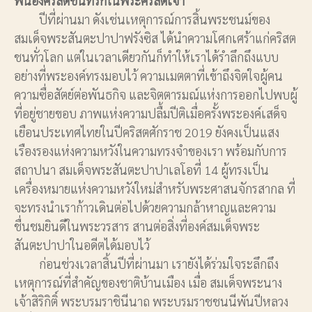
พี่น้องคริสตชนที่รักในพระคริสตเจ้า
ปีที่ผ่านมา ดังเช่นเหตุการณ์การสิ้นพระชนม์ของ
สมเด็จพระสันตะปาปาฟรังซิส ได้นำความโศกเศร้าแก่คริสต
ชนทั่วโลก แต่ในเวลาเดียวกันก็ทำให้เราได้รำลึกถึงแบบ
อย่างที่พระองค์ทรงมอบไว้ ความเมตตาที่เข้าถึงจิตใจผู้คน
ความซื่อสัตย์ต่อพันธกิจ และจิตตารมณ์แห่งการออกไปพบผู้
ที่อยู่ชายขอบ ภาพแห่งความปลื้มปีติเมื่อครั้งพระองค์เสด็จ
เยือนประเทศไทยในปีคริสตศักราช 2019 ยังคงเป็นแสง
เรืองรองแห่งความหวังในความทรงจำของเรา พร้อมกับการ
สถาปนา สมเด็จพระสันตะปาปาเลโอที่ 14 ผู้ทรงเป็น
เครื่องหมายแห่งความหวังใหม่สำหรับพระศาสนจักรสากล ที่
จะทรงนำเราก้าวเดินต่อไปด้วยความกล้าหาญและความ
ชื่นชมยินดีในพระวรสาร สานต่อสิ่งที่องค์สมเด็จพระ
สันตะปาปาในอดีตได้มอบไว้
ก่อนช่วงเวลาสิ้นปีที่ผ่านมา เรายังได้ร่วมใจระลึกถึง
เหตุการณ์ที่สำคัญของชาติบ้านเมือง เมื่อ สมเด็จพระนาง
เจ้าสิริกิติ์ พระบรมราชินีนาถ พระบรมราชชนนีพันปีหลวง