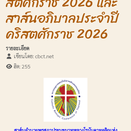
สตศักราช 2026 และ
สาส์นอภิบาลประจำปี
คริสตศักราช 2026
รายละเอียด
เขียนโดย:
cbct.net
ฮิต: 255
สาส์นอำนวยพรสภาประมุขบาทหลวงโรมันคาทอลิกแห่ง