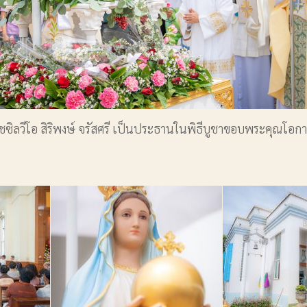
ราชซิลวีโอ สิริพงษ์ จรัสศรี เป็นประธานในพิธีบูชาขอบพระคุณโ