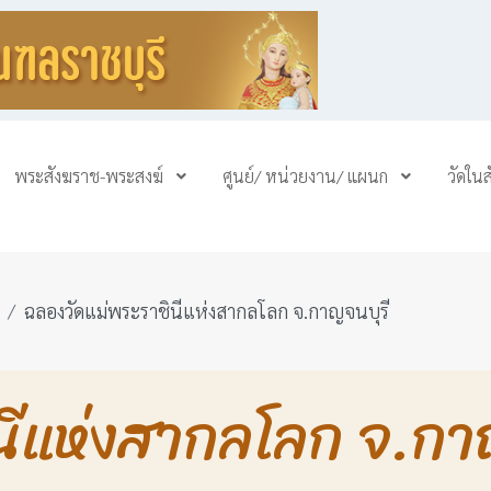
พระสังฆราช-พระสงฆ์
ศูนย์/ หน่วยงาน/ แผนก
วัดใน
ฉลองวัดแม่พระราชินีแห่งสากลโลก จ.กาญจนบุรี
นีแห่งสากลโลก จ.กา