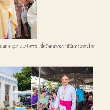
อกาสฉลองชุมชนแห่งความเชื่อวัดแม่พระราชินีแห่งสากลโลก