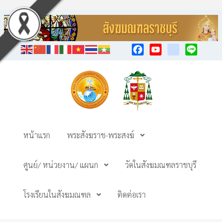
Facebook
YouTube
TikTok
Line
หน้าแรก
พระสังฆราช-พระสงฆ์
ศูนย์/ หน่วยงาน/ แผนก
วัดในสังฆมณฑลราชบุรี
โรงเรียนในสังฆมณฑล
ติดต่อเรา