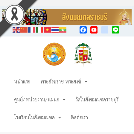
Facebook
YouTube
TikTok
Line
หน้าแรก
พระสังฆราช-พระสงฆ์
ศูนย์/ หน่วยงาน/ แผนก
วัดในสังฆมณฑลราชบุรี
โรงเรียนในสังฆมณฑล
ติดต่อเรา