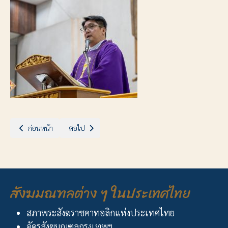
เนื้อหาก่อนหน้า: พิธีปลงศพคุณพ่อเปโตร สุรินทร์ ชุนฟ้ง
เนื้อหาถัดไป: พิธีกรรมอุทิศแด่คุณพ่อเปโตร สุรินทร์ ชุนฟ้ง ค
ก่อนหน้า
ต่อไป
สังฆมณฑลต่าง ๆ ในประเทศไทย
สภาพระสังฆราชคาทอลิกแห่งประเทศไทย
อัครสังฆมณฑลกรุงเทพฯ