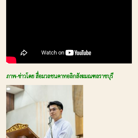
ภาพ-ข่าวโดย สื่อมวลชนคาทอลิกสังฆมณฑลราชบุรี