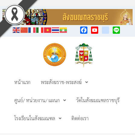
Facebook
YouTube
TikTok
Line
หน้าแรก
พระสังฆราช-พระสงฆ์
ศูนย์/ หน่วยงาน/ แผนก
วัดในสังฆมณฑลราชบุรี
โรงเรียนในสังฆมณฑล
ติดต่อเรา