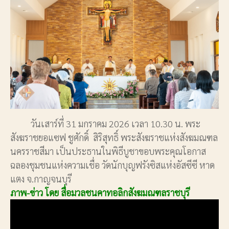
วันเสาร์ที่ 31 มกราคม 2026 เวลา 10.30 น. พระ
สังฆราชยอแซฟ ชูศักดิ์ สิริสุทธิ์ พระสังฆราชแห่งสังฆมณฑล
นครราชสีมา เป็นประธานในพิธีบูชาขอบพระคุณโอกาส
ฉลองชุมชนแห่งความเชื่อ วัดนักบุญฟรังซิสแห่งอัสซีซี หาด
แตง จ.กาญจนบุรี
ภาพ-ข่าว โดย สื่อมวลชนคาทอลิกสังฆมณฑลราชบุรี