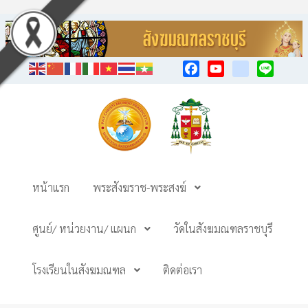
Facebook
YouTube
TikTok
Line
หน้าแรก
พระสังฆราช-พระสงฆ์
ศูนย์/ หน่วยงาน/ แผนก
วัดในสังฆมณฑลราชบุรี
โรงเรียนในสังฆมณฑล
ติดต่อเรา