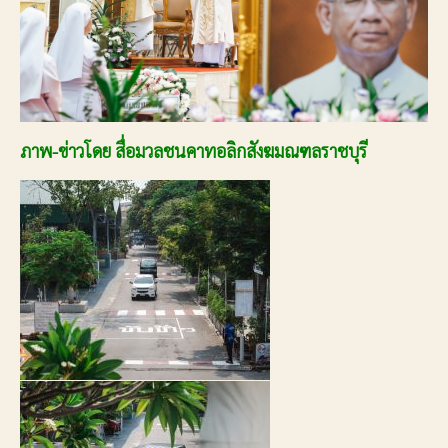
ภาพ-ข่าวโดย สื่อมวลชนคาทอลิกสังฆมณฑลราชบุรี