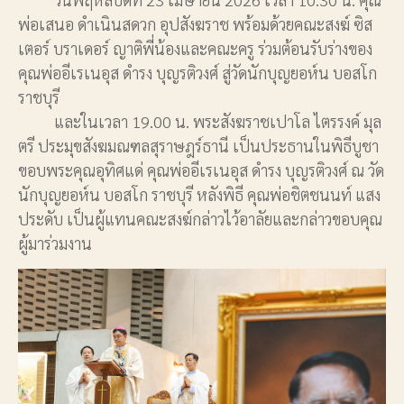
พ่อเสนอ ดำเนินสดวก อุปสังฆราช พร้อมด้วยคณะสงฆ์ ซิส
เตอร์ บราเดอร์ ญาติพี่น้องและคณะครู ร่วมต้อนรับร่างของ
คุณพ่ออีเรเนอุส ดำรง บุญรติวงศ์ สู่วัดนักบุญยอห์น บอสโก
ราชบุรี
และในเวลา 19.00 น. พระสังฆราชเปาโล ไตรรงค์ มุล
ตรี ประมุขสังฆมณฑลสุราษฎร์ธานี เป็นประธานในพิธีบูชา
ขอบพระคุณอุทิศแด่ คุณพ่ออีเรเนอุส ดำรง บุญรติวงศ์ ณ วัด
นักบุญยอห์น บอสโก ราชบุรี หลังพิธี คุณพ่อชิตชนนท์ แสง
ประดับ เป็นผู้แทนคณะสงฆ์กล่าวไว้อาลัยและกล่าวขอบคุณ
ผู้มาร่วมงาน