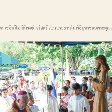
ชซิลวีโอ สิริพงษ์ จรัสศรี เป็นประธานในพิธีบูชาขอบพระคุณ