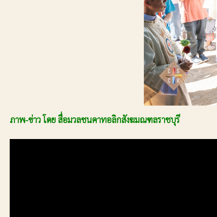
ภาพ-ข่าว โดย สื่อมวลชนคาทอลิกสังฆมณฑลราชบุรี