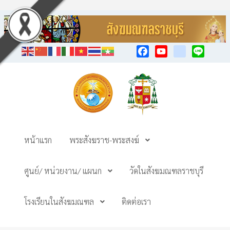
Facebook
YouTube
TikTok
Line
หน้าแรก
พระสังฆราช-พระสงฆ์
ศูนย์/ หน่วยงาน/ แผนก
วัดในสังฆมณฑลราชบุรี
โรงเรียนในสังฆมณฑล
ติดต่อเรา