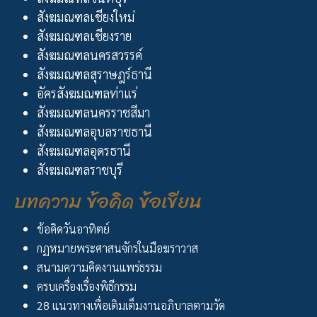
สังฆมณฑลเชียงใหม่
สังฆมณฑลเชียงราย
สังฆมณฑลนครสวรรค์
สังฆมณฑลสุราษฎร์ธานี
อัครสังฆมณฑลท่าแร่
สังฆมณฑลนครราชสีมา
สังฆมณฑลอุบลราชธานี
สังฆมณฑลอุดรธานี
สังฆมณฑลราชบุรี
บทความ ข้อคิด ข้อเขียน
ข้อคิดวันอาทิตย์
กฏหมายพระศาสนจักรในมือฆราวาส
สนามความคิดงานแพร่ธรรม
ครบเครื่องเรื่องพิธีกรรม
28 แนวทางเพื่อเติมเต็มงานอภิบาลตามวัด