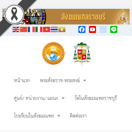
Facebook
YouTube
TikTok
Line
หน้าแรก
พระสังฆราช-พระสงฆ์
ศูนย์/ หน่วยงาน/ แผนก
วัดในสังฆมณฑลราชบุรี
โรงเรียนในสังฆมณฑล
ติดต่อเรา