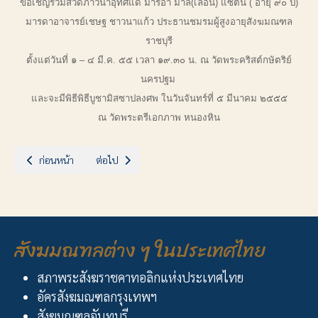
ขอเชิญร่วมสวดภาวนาอุทิศแด่ มารีอา มาลี(เลื่อน) แซ่ตั้น ( อายุ ๙๐ ปี)
มารดาอาจารย์เชษฐ ชาวนาแก้ว ประธานชมรมผู้สูงอายุสังฆมณฑล
ราชบุรี
ตั้งแต่วันที่ ๑ – ๔ มี.ค. ๕๕ เวลา ๑๙.๓๐ น. ณ วัดพระคริสต์กษัตริย์
นครปฐม
และจะมีพิธี
พิธีบูชามิสซาปลงศพ ในวันจันทร์ที่ ๕ มีนาคม ๒๕๕๕
ณ วัดพระตรีเอกภาพ หนองหิน
เนื้อหาก่อนหน้า: พิธีปลงศพซิสเตอร์อาคาทาพิกุล สงวนพงษ์
เนื้อหาถัดไป: เสกป่าช้าอาสนวิหารแม่พระบังเกิด บางนกแ
ก่อนหน้า
ต่อไป
สังฆมณฑลต่าง ๆ ในประเทศไทย
สภาพระสังฆราชคาทอลิกแห่งประเทศไทย
อัครสังฆมณฑลกรุงเทพฯ
สังฆมณฑลจันทบุรี