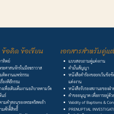
ข้อคิด ข้อเขียน
เอกสารสำหรับคู่แต
อาทิตย์
แบบสอบถามคู่แต่งงาน
ระศาสนจักรในมือฆราวาส
คำมั่นสัญญา
มคิดงานแพร่ธรรม
หนังสือคำร้องขอยกเว้นข้อข
เรื่องพิธีกรรม
แต่งงาน
งเพื่อเติมเต็มงานอภิบาลตามวัด
หนังสือรับรองสถานะของฝ่าย
ันธ์
คำขออนุญาต เพื่อการอยู่ด้วย
ตามคำสอนของพระคริสตเจ้า
Validity of Baptisms & Con
ศักดิิ์สิทธิิ์
PRENUPTIAL INVESTIGA