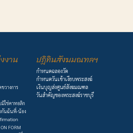
่งงาน
ปฏิทินสังฆมณฑลฯ
กำหนดฉลองวัด
กำหนดวันเข้าเงียบพระสงฆ์
เงินบุญส่งศูนย์สังฆมณฑล
ัดขวางการ
วันสำคัญของพระสงฆ์ราชบุรี
มิใช่คาทอลิก
กันฉันพี่-น้อง
firmation
TION FORM