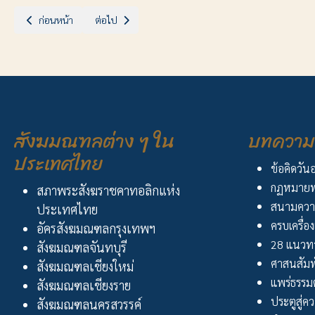
เนื้อหาก่อนหน้า: ฉลองวัดบ้านโป่ง สมโภชนักบุญยอแซฟ
เนื้อหาถัดไป: ฉลองวัดนักบุญเปาโลกลับใจ โพธาราม
ก่อนหน้า
ต่อไป
สังฆมณฑลต่าง ๆ ใน
บทความ 
ประเทศไทย
ข้อคิดวัน
กฏหมายพ
สภาพระสังฆราชคาทอลิกแห่ง
สนามควา
ประเทศไทย
ครบเครื่อง
อัครสังฆมณฑลกรุงเทพฯ
28 แนวทา
สังฆมณฑลจันทบุรี
ศาสนสัมพ
สังฆมณฑลเชียงใหม่
แพร่ธรรม
สังฆมณฑลเชียงราย
ประตูสู่ความ
สังฆมณฑลนครสวรรค์