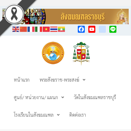
Facebook
YouTube
TikTok
Line
หน้าแรก
พระสังฆราช-พระสงฆ์
ศูนย์/ หน่วยงาน/ แผนก
วัดในสังฆมณฑลราชบุรี
โรงเรียนในสังฆมณฑล
ติดต่อเรา