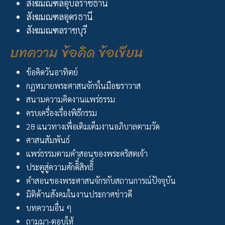
สังฆมณฑลอุบลราชธานี
สังฆมณฑลอุดรธานี
สังฆมณฑลราชบุรี
บทความ ข้อคิด ข้อเขียน
ข้อคิดวันอาทิตย์
กฏหมายพระศาสนจักรในมือฆราวาส
สนามความคิดงานแพร่ธรรม
ครบเครื่องเรื่องพิธีกรรม
28 แนวทางเพื่อเติมเต็มงานอภิบาลตามวัด
ศาสนสัมพันธ์
แพร่ธรรมตามคำสอนของพระคริสตเจ้า
ประตูสู่ความศักดิิ์สิทธิิ์
คำสอนของพระศาสนจักรกับสถานการณ์ปัจจุบัน
มิติด้านสังคมในงานประกาศข่าวดี
บทความอื่น ๆ
ถามมา-ตอบให้