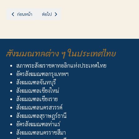
เนื้อหาก่อนหน้า: ฉลองวัดแม่พระมหาทุกข์ ท่าม่วง
เนื้อหาถัดไป: ขอเชิญรับชมการถ่ายทอดสดพิธีปลงศพ พระ
ก่อนหน้า
ต่อไป
สังฆมณฑลต่าง ๆ ในประเทศไทย
สภาพระสังฆราชคาทอลิกแห่งประเทศไทย
อัครสังฆมณฑลกรุงเทพฯ
สังฆมณฑลจันทบุรี
สังฆมณฑลเชียงใหม่
สังฆมณฑลเชียงราย
สังฆมณฑลนครสวรรค์
สังฆมณฑลสุราษฎร์ธานี
อัครสังฆมณฑลท่าแร่
สังฆมณฑลนครราชสีมา