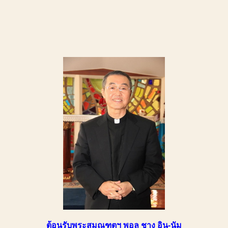
ต้อนรับพระสมณฑูตฯ พอล ชาง อิน-นัม