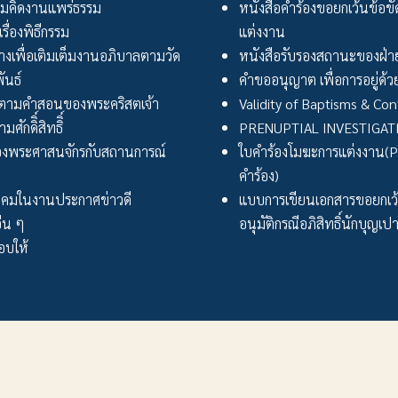
มคิดงานแพร่ธรรม
หนังสือคำร้องขอยกเว้นข้อข
เรื่องพิธีกรรม
แต่งงาน
งเพื่อเติมเต็มงานอภิบาลตามวัด
หนังสือรับรองสถานะของฝ่าย
ันธ์
คำขออนุญาต เพื่อการอยู่ด้วย
ตามคำสอนของพระคริสตเจ้า
Validity of Baptisms & Con
ศักดิิ์สิทธิิ์
PRENUPTIAL INVESTIGA
งพระศาสนจักรกับสถานการณ์
ใบคำร้องโมฆะการแต่งงาน(Peti
คำร้อง)
ังคมในงานประกาศข่าวดี
แบบการเขียนเอกสารขอยกเ
่น ๆ
อนุมัติกรณีอภิสิทธิ์นักบุญเป
บให้
สังฆมณฑลราชบุรี ::: Ratchaburi Diocese