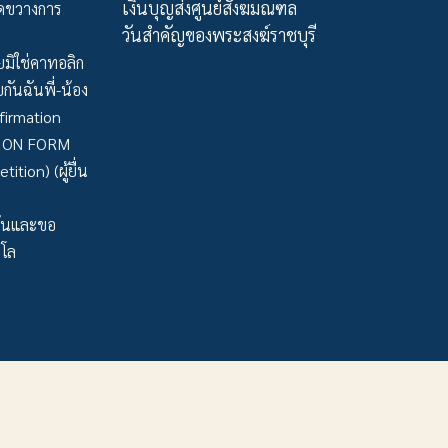
เงินบุญส่งศูนย์สังฆมณฑล
ัดขวางการ
วันสำคัญของพระสงฆ์ราชบุรี
มิใช่คาทอลิก
กันฉันพี่-น้อง
firmation
TION FORM
tion) (ผู้ยื่น
ว้นและขอ
าโล