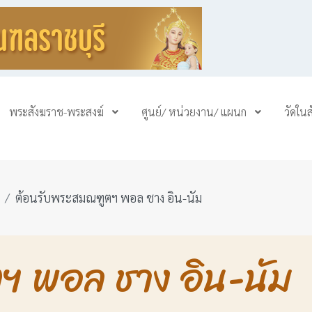
พระสังฆราช-พระสงฆ์
ศูนย์/ หน่วยงาน/ แผนก
วัดใน
ต้อนรับพระสมณฑูตฯ พอล ชาง อิน-นัม
ฯ พอล ชาง อิน-นัม