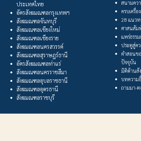
สนามควา
ประเทศไทย
ครบเครื่อง
อัครสังฆมณฑลกรุงเทพฯ
28 แนวทา
สังฆมณฑลจันทบุรี
ศาสนสัมพ
สังฆมณฑลเชียงใหม่
แพร่ธรรม
สังฆมณฑลเชียงราย
ประตูสู่ความ
สังฆมณฑลนครสวรรค์
คำสอนขอ
สังฆมณฑลสุราษฎร์ธานี
ปัจจุบัน
อัครสังฆมณฑลท่าแร่
มิติด้านส
สังฆมณฑลนครราชสีมา
บทความอื
สังฆมณฑลอุบลราชธานี
ถามมา-ตอ
สังฆมณฑลอุดรธานี
สังฆมณฑลราชบุรี