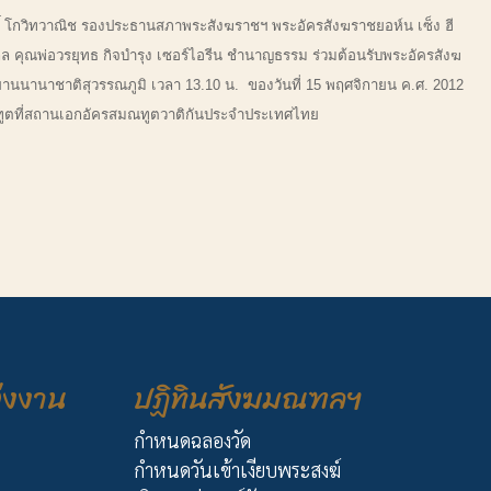
กวิทวาณิช รองประธานสภาพระสังฆราชฯ พระอัครสังฆราชยอห์น เซ็ง ฮี
ุล คุณพ่อวรยุทธ กิจบำรุง เซอร์ไอรีน ชำนาญธรรม ร่วมต้อนรับพระอัครสังฆ
านนานาชาติสุวรรณภูมิ เวลา 13.10 น. ของวันที่ 15 พฤศจิกายน ค.ศ. 2012
สมณทูตที่สถานเอกอัครสมณทูตวาติกันประจำประเทศไทย
่งงาน
ปฏิทินสังฆมณฑลฯ
กำหนดฉลองวัด
กำหนดวันเข้าเงียบพระสงฆ์