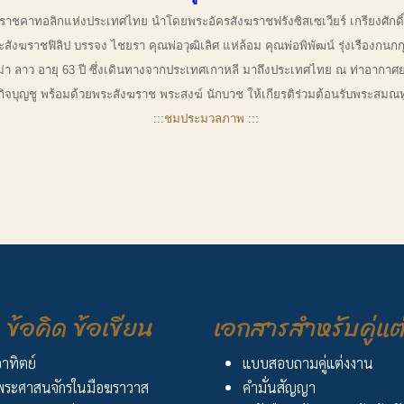
ิกแห่งประเทศไทย นำโดยพระอัครสังฆราชฟรังซิสเซเวียร์ เกรียงศักดิ์ โ
งฆราชฟิลิป บรรจง ไชยรา คุณพ่อวุฒิเลิศ แห่ล้อม คุณพ่อพิพัฒน์ รุ่งเรืองกนกก
 ลาว อายุ 63 ปี ซึ่งเดินทางจากประเทศเกาหลี มาถึงประเทศไทย ณ ท่าอากาศย
ชัย กิจบุญชู พร้อมด้วยพระสังฆราช พระสงฆ์ นักบวช ให้เกียรติร่วมต้อนรับพระ
:::
ชมประมวลภาพ
:::
ข้อคิด ข้อเขียน
เอกสารสำหรับคู่แต
อาทิตย์
แบบสอบถามคู่แต่งงาน
ระศาสนจักรในมือฆราวาส
คำมั่นสัญญา