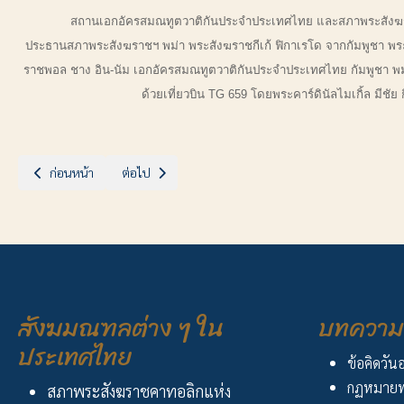
สถานเอกอัครสมณทูตวาติกันประจำประเทศไทย และสภาพระสังฆราชคาทอล
ประธานสภาพระสังฆราชฯ พม่า พระสังฆราชกีเก้ ฟิกาเรโด จากกัมพูชา พระสั
ราชพอล ชาง อิน-นัม เอกอัครสมณทูตวาติกันประจำประเทศไทย กัมพูชา พม่า
ด้วยเที่ยวบิน TG 659 โดยพระคาร์ดินัลไมเกิ้ล มี
เนื้อหาก่อนหน้า: ฉลองวัดแม่พระถวายองค์ในพระวิหาร ลูกแก
เนื้อหาถัดไป: ประกาศ เรื่อง “ปีแห่งความเชื่อ”
ก่อนหน้า
ต่อไป
สังฆมณฑลต่าง ๆ ใน
บทความ 
ประเทศไทย
ข้อคิดวัน
กฏหมายพ
สภาพระสังฆราชคาทอลิกแห่ง