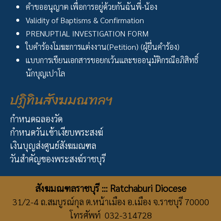
คำขออนุญาต เพื่อการอยู่ด้วยกันฉันพี่-น้อง
Validity of Baptisms & Confirmation
PRENUPTIAL INVESTIGATION FORM
ใบคำร้องโมฆะการแต่งงาน(Petition) (ผู้ยื่นคำร้อง)
แบบการเขียนเอกสารขอยกเว้นและขออนุมัติกรณีอภิสิทธิ์
นักบุญเปาโล
ปฏิทินสังฆมณฑลฯ
กำหนดฉลองวัด
กำหนดวันเข้าเงียบพระสงฆ์
เงินบุญส่งศูนย์สังฆมณฑล
วันสำคัญของพระสงฆ์ราชบุรี
สังฆมณฑลราชบุรี ::: Ratchaburi Diocese
31/2-4 ถ.สมบูรณ์กุล ต.หน้าเมือง อ.เมือง จ.ราชบุรี 70000
โทรศัพท์ 032-314728