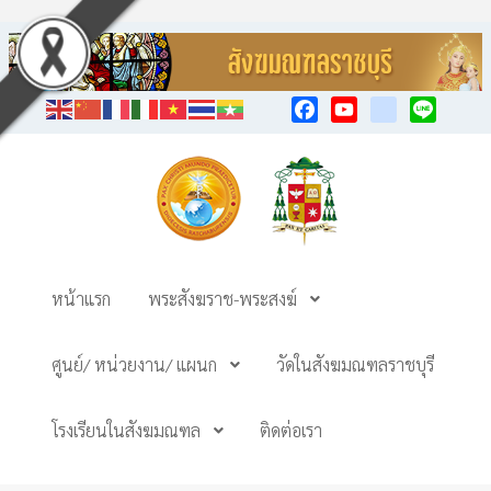
Facebook
YouTube
TikTok
Line
หน้าแรก
พระสังฆราช-พระสงฆ์
ศูนย์/ หน่วยงาน/ แผนก
วัดในสังฆมณฑลราชบุรี
โรงเรียนในสังฆมณฑล
ติดต่อเรา