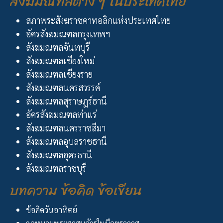
สังฆมณฑลต่าง ๆ ในประเทศไทย
สภาพระสังฆราชคาทอลิกแห่งประเทศไทย
อัครสังฆมณฑลกรุงเทพฯ
สังฆมณฑลจันทบุรี
สังฆมณฑลเชียงใหม่
สังฆมณฑลเชียงราย
สังฆมณฑลนครสวรรค์
สังฆมณฑลสุราษฎร์ธานี
อัครสังฆมณฑลท่าแร่
สังฆมณฑลนครราชสีมา
สังฆมณฑลอุบลราชธานี
สังฆมณฑลอุดรธานี
สังฆมณฑลราชบุรี
บทความ ข้อคิด ข้อเขียน
ข้อคิดวันอาทิตย์