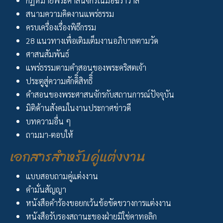
กฏหมายพระศาสนจักรในมือฆราวาส
สนามความคิดงานแพร่ธรรม
ครบเครื่องเรื่องพิธีกรรม
28 แนวทางเพื่อเติมเต็มงานอภิบาลตามวัด
ศาสนสัมพันธ์
แพร่ธรรมตามคำสอนของพระคริสตเจ้า
ประตูสู่ความศักดิิ์สิทธิิ์
คำสอนของพระศาสนจักรกับสถานการณ์ปัจจุบัน
มิติด้านสังคมในงานประกาศข่าวดี
บทความอื่น ๆ
ถามมา-ตอบให้
เอกสารสำหรับคู่แต่งงาน
แบบสอบถามคู่แต่งงาน
คำมั่นสัญญา
หนังสือคำร้องขอยกเว้นข้อขัดขวางการแต่งงาน
หนังสือรับรองสถานะของฝ่ายมิใช่คาทอลิก