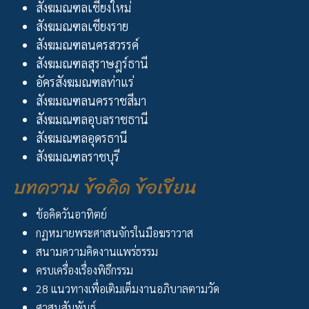
สังฆมณฑลเชียงใหม่
สังฆมณฑลเชียงราย
สังฆมณฑลนครสวรรค์
สังฆมณฑลสุราษฎร์ธานี
อัครสังฆมณฑลท่าแร่
สังฆมณฑลนครราชสีมา
สังฆมณฑลอุบลราชธานี
สังฆมณฑลอุดรธานี
สังฆมณฑลราชบุรี
บทความ ข้อคิด ข้อเขียน
ข้อคิดวันอาทิตย์
กฏหมายพระศาสนจักรในมือฆราวาส
สนามความคิดงานแพร่ธรรม
ครบเครื่องเรื่องพิธีกรรม
28 แนวทางเพื่อเติมเต็มงานอภิบาลตามวัด
ศาสนสัมพันธ์