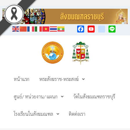
Facebook
YouTube
TikTok
Line
หน้าแรก
พระสังฆราช-พระสงฆ์
ศูนย์/ หน่วยงาน/ แผนก
วัดในสังฆมณฑลราชบุรี
โรงเรียนในสังฆมณฑล
ติดต่อเรา