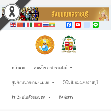
Facebook
YouTube
TikTok
Line
หน้าแรก
พระสังฆราช-พระสงฆ์
ศูนย์/ หน่วยงาน/ แผนก
วัดในสังฆมณฑลราชบุรี
โรงเรียนในสังฆมณฑล
ติดต่อเรา