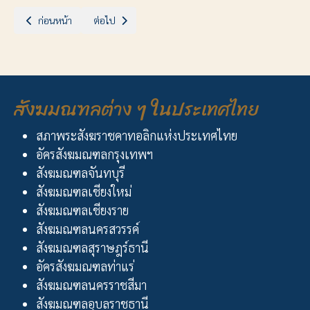
เนื้อหาก่อนหน้า: เรื่อง สรุปยอดเงินบริจาค (ช่วยเหลือผู้ประสบอุทกภัยภาคใต
เนื้อหาถัดไป: เรื่อง บริจาคเงินเพื่อบรรเทาภัยพิบัติแผ่น
ก่อนหน้า
ต่อไป
สังฆมณฑลต่าง ๆ ในประเทศไทย
สภาพระสังฆราชคาทอลิกแห่งประเทศไทย
อัครสังฆมณฑลกรุงเทพฯ
สังฆมณฑลจันทบุรี
สังฆมณฑลเชียงใหม่
สังฆมณฑลเชียงราย
สังฆมณฑลนครสวรรค์
สังฆมณฑลสุราษฎร์ธานี
อัครสังฆมณฑลท่าแร่
สังฆมณฑลนครราชสีมา
สังฆมณฑลอุบลราชธานี