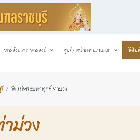
พระสังฆราช-พระสงฆ์
ศูนย์/ หน่วยงาน/ แผนก
วัดใน
รี
วัดแม่พระมหาทุกข์ ท่าม่วง
่าม่วง