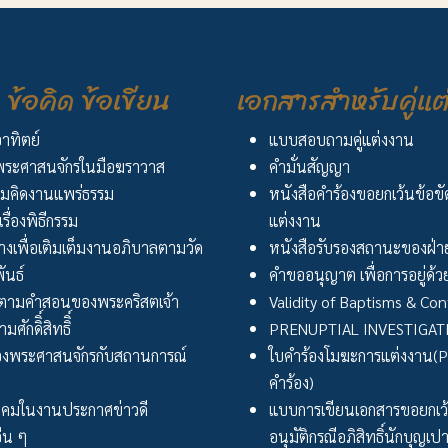
ข้อคิด ข้อเขียน
เอกสารสำหรับคู่แต
อาทิตย์
แบบสอบถามคู่แต่งงาน
ระศาสนจักรในมือฆราวาส
คำมั่นสัญญา
มคิดงานแพร่ธรรม
หนังสือคำร้องขอยกเว้นข้อข
เรื่องพิธีกรรม
แต่งงาน
งเพื่อเติมเต็มงานอภิบาลตามวัด
หนังสือรับรองสถานะของฝ่าย
ันธ์
คำขออนุญาต เพื่อการอยู่ด้วย
ตามคำสอนของพระคริสตเจ้า
Validity of Baptisms & Con
ศักดิิ์สิทธิิ์
PRENUPTIAL INVESTIGA
งพระศาสนจักรกับสถานการณ์
ใบคำร้องโมฆะการแต่งงาน(Peti
คำร้อง)
ังคมในงานประกาศข่าวดี
แบบการเขียนเอกสารขอยกเ
่น ๆ
อนุมัติกรณีอภิสิทธิ์นักบุญเป