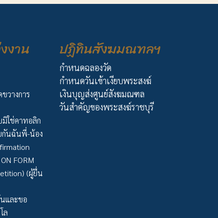
่งงาน
ปฏิทินสังฆมณฑลฯ
กำหนดฉลองวัด
กำหนดวันเข้าเงียบพระสงฆ์
เงินบุญส่งศูนย์สังฆมณฑล
ัดขวางการ
วันสำคัญของพระสงฆ์ราชบุรี
มิใช่คาทอลิก
กันฉันพี่-น้อง
firmation
TION FORM
tion) (ผู้ยื่น
ว้นและขอ
าโล