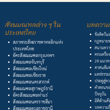
สังฆมณฑลต่าง ๆ ใน
บทความ 
ประเทศไทย
ข้อคิดวัน
กฏหมายพ
สภาพระสังฆราชคาทอลิกแห่ง
สนามควา
ประเทศไทย
ครบเครื่อง
อัครสังฆมณฑลกรุงเทพฯ
28 แนวทา
สังฆมณฑลจันทบุรี
ศาสนสัมพ
สังฆมณฑลเชียงใหม่
แพร่ธรรม
สังฆมณฑลเชียงราย
ประตูสู่ความ
สังฆมณฑลนครสวรรค์
คำสอนขอ
สังฆมณฑลสุราษฎร์ธานี
ปัจจุบัน
อัครสังฆมณฑลท่าแร่
มิติด้านส
สังฆมณฑลนครราชสีมา
บทความอื
สังฆมณฑลอุบลราชธานี