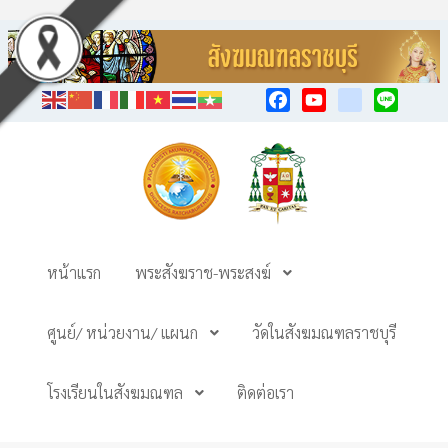
Facebook
YouTube
TikTok
Line
หน้าแรก
พระสังฆราช-พระสงฆ์
ศูนย์/ หน่วยงาน/ แผนก
วัดในสังฆมณฑลราชบุรี
โรงเรียนในสังฆมณฑล
ติดต่อเรา