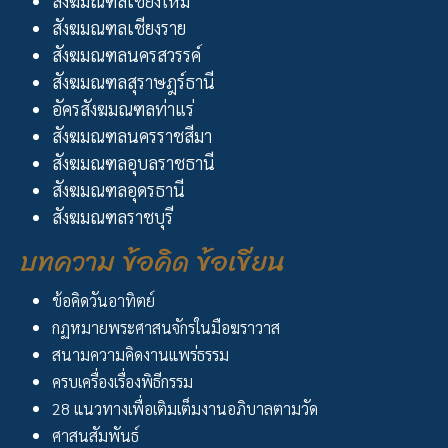
สังฆมณฑลเชียงใหม่
สังฆมณฑลเชียงราย
สังฆมณฑลนครสวรรค์
สังฆมณฑลสุราษฎร์ธานี
อัครสังฆมณฑลท่าแร่
สังฆมณฑลนครราชสีมา
สังฆมณฑลอุบลราชธานี
สังฆมณฑลอุดรธานี
สังฆมณฑลราชบุรี
บทความ ข้อคิด ข้อเขียน
ข้อคิดวันอาทิตย์
กฏหมายพระศาสนจักรในมือฆราวาส
สนามความคิดงานแพร่ธรรม
ครบเครื่องเรื่องพิธีกรรม
28 แนวทางเพื่อเติมเต็มงานอภิบาลตามวัด
ศาสนสัมพันธ์