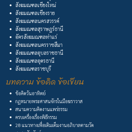
สังฆมณฑลเชียงใหม่
สังฆมณฑลเชียงราย
สังฆมณฑลนครสวรรค์
สังฆมณฑลสุราษฎร์ธานี
อัครสังฆมณฑลท่าแร่
สังฆมณฑลนครราชสีมา
สังฆมณฑลอุบลราชธานี
สังฆมณฑลอุดรธานี
สังฆมณฑลราชบุรี
บทความ ข้อคิด ข้อเขียน
ข้อคิดวันอาทิตย์
กฏหมายพระศาสนจักรในมือฆราวาส
สนามความคิดงานแพร่ธรรม
ครบเครื่องเรื่องพิธีกรรม
28 แนวทางเพื่อเติมเต็มงานอภิบาลตามวัด