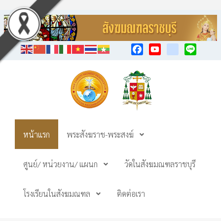
Facebook
YouTube
TikTok
Line
หน้าแรก
พระสังฆราช-พระสงฆ์
ศูนย์/ หน่วยงาน/ แผนก
วัดในสังฆมณฑลราชบุรี
โรงเรียนในสังฆมณฑล
ติดต่อเรา