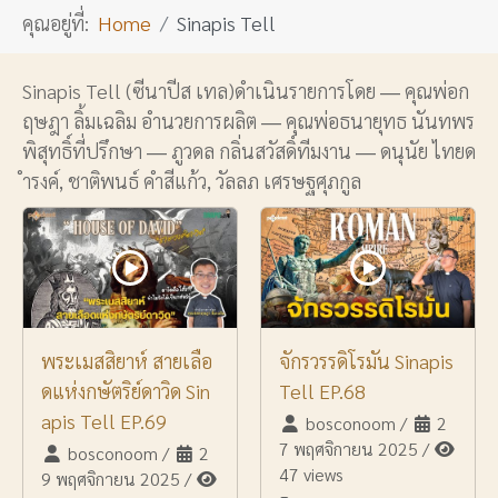
คุณอยู่ที่:
Home
Sinapis Tell
Sinapis Tell (ซีนาปีส เทล)ดำเนินรายการโดย ― คุณพ่อก
ฤษฎา ลิ้มเฉลิม อำนวยการผลิต ― คุณพ่อธนายุทธ นันทพร
พิสุทธิ์ที่ปรึกษา ― ภูวดล กลิ่นสวัสดิ์ทีมงาน ― ดนุนัย ไทยด
ำรงค์, ชาติพนธ์ คำสีแก้ว, วัลลภ เศรษฐศุภกูล
พระเมสสิยาห์ สายเลือ
จักรวรรดิโรมัน Sinapis
ดแห่งกษัตริย์ดาวิด Sin
Tell EP.68
apis Tell EP.69
bosconoom
/
2
7 พฤศจิกายน 2025
/
bosconoom
/
2
47 views
9 พฤศจิกายน 2025
/