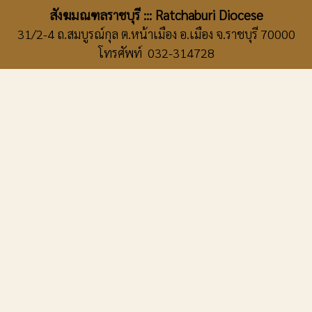
สังฆมณฑลราชบุรี ::: Ratchaburi Diocese
31/2-4 ถ.สมบูรณ์กุล ต.หน้าเมือง อ.เมือง จ.ราชบุรี 70000
โทรศัพท์ 032-314728