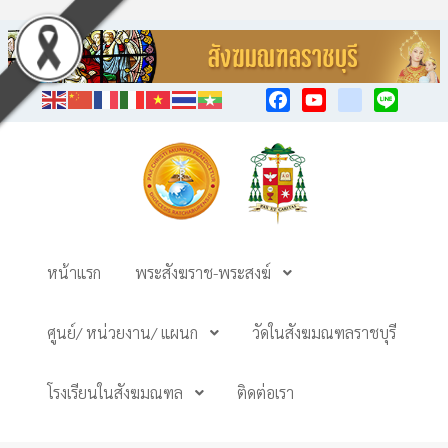
Facebook
YouTube
TikTok
Line
หน้าแรก
พระสังฆราช-พระสงฆ์
ศูนย์/ หน่วยงาน/ แผนก
วัดในสังฆมณฑลราชบุรี
โรงเรียนในสังฆมณฑล
ติดต่อเรา