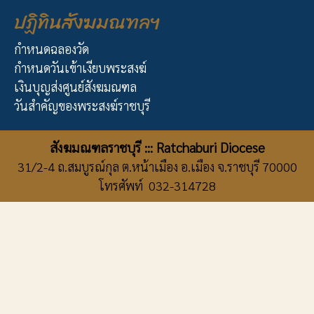
ปฏิทินสังฆมณฑลฯ
กำหนดฉลองวัด
กำหนดวันเข้าเงียบพระสงฆ์
เงินบุญส่งศูนย์สังฆมณฑล
วันสำคัญของพระสงฆ์ราชบุรี
สังฆมณฑลราชบุรี ::: Ratchaburi Diocese
31/2-4 ถ.สมบูรณ์กุล ต.หน้าเมือง อ.เมือง จ.ราชบุรี 70000
โทรศัพท์ 032-314728