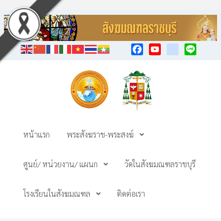
Facebook
YouTube
TikTok
Line
หน้าแรก
พระสังฆราช-พระสงฆ์
ศูนย์/ หน่วยงาน/ แผนก
วัดในสังฆมณฑลราชบุรี
โรงเรียนในสังฆมณฑล
ติดต่อเรา