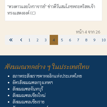
"ดวงดาวและโหราจารย์" ข่าวดีวันสมโภชพระคริสตเจ้า
ทรงแสดงองค์ (C)
เนื้อหา
หน้า 4 จาก 26
1
2
3
4
5
6
7
8
9
10
สังฆมณฑลต่าง ๆ ในประเทศไทย
สภาพระสังฆราชคาทอลิกแห่งประเทศไทย
อัครสังฆมณฑลกรุงเทพฯ
สังฆมณฑลจันทบุรี
สังฆมณฑลเชียงใหม่
สังฆมณฑลเชียงราย