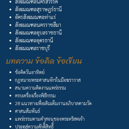
สังฆมณฑลนครสวรรค์
สังฆมณฑลสุราษฎร์ธานี
อัครสังฆมณฑลท่าแร่
สังฆมณฑลนครราชสีมา
สังฆมณฑลอุบลราชธานี
สังฆมณฑลอุดรธานี
สังฆมณฑลราชบุรี
บทความ ข้อคิด ข้อเขียน
ข้อคิดวันอาทิตย์
กฏหมายพระศาสนจักรในมือฆราวาส
สนามความคิดงานแพร่ธรรม
ครบเครื่องเรื่องพิธีกรรม
28 แนวทางเพื่อเติมเต็มงานอภิบาลตามวัด
ศาสนสัมพันธ์
แพร่ธรรมตามคำสอนของพระคริสตเจ้า
ประตูสู่ความศักดิิ์สิทธิิ์