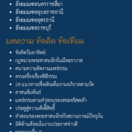
สังฆมณฑลนครราชสีมา
สังฆมณฑลอุบลราชธานี
สังฆมณฑลอุดรธานี
สังฆมณฑลราชบุรี
บทความ ข้อคิด ข้อเขียน
ข้อคิดวันอาทิตย์
กฏหมายพระศาสนจักรในมือฆราวาส
สนามความคิดงานแพร่ธรรม
ครบเครื่องเรื่องพิธีกรรม
28 แนวทางเพื่อเติมเต็มงานอภิบาลตามวัด
ศาสนสัมพันธ์
แพร่ธรรมตามคำสอนของพระคริสตเจ้า
ประตูสู่ความศักดิิ์สิทธิิ์
คำสอนของพระศาสนจักรกับสถานการณ์ปัจจุบัน
มิติด้านสังคมในงานประกาศข่าวดี
บทความอื่น ๆ