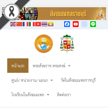
Facebook
YouTube
TikTok
Line
หน้าแรก
พระสังฆราช-พระสงฆ์
ศูนย์/ หน่วยงาน/ แผนก
วัดในสังฆมณฑลราชบุรี
โรงเรียนในสังฆมณฑล
ติดต่อเรา