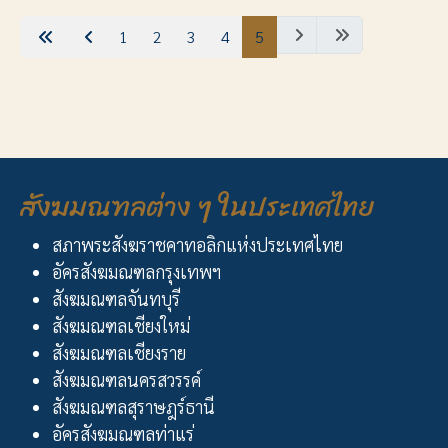
1
2
3
4
5
สังฆมณฑลต่าง ๆ ในประเทศไทย
สภาพระสังฆราชคาทอลิกแห่งประเทศไทย
อัครสังฆมณฑลกรุงเทพฯ
สังฆมณฑลจันทบุรี
สังฆมณฑลเชียงใหม่
สังฆมณฑลเชียงราย
สังฆมณฑลนครสวรรค์
สังฆมณฑลสุราษฎร์ธานี
อัครสังฆมณฑลท่าแร่