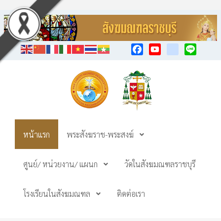
Facebook
YouTube
TikTok
Line
หน้าแรก
พระสังฆราช-พระสงฆ์
ศูนย์/ หน่วยงาน/ แผนก
วัดในสังฆมณฑลราชบุรี
โรงเรียนในสังฆมณฑล
ติดต่อเรา