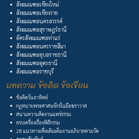
สังฆมณฑลเชียงใหม่
สังฆมณฑลเชียงราย
สังฆมณฑลนครสวรรค์
สังฆมณฑลสุราษฎร์ธานี
อัครสังฆมณฑลท่าแร่
สังฆมณฑลนครราชสีมา
สังฆมณฑลอุบลราชธานี
สังฆมณฑลอุดรธานี
สังฆมณฑลราชบุรี
บทความ ข้อคิด ข้อเขียน
ข้อคิดวันอาทิตย์
กฏหมายพระศาสนจักรในมือฆราวาส
สนามความคิดงานแพร่ธรรม
ครบเครื่องเรื่องพิธีกรรม
28 แนวทางเพื่อเติมเต็มงานอภิบาลตามวัด