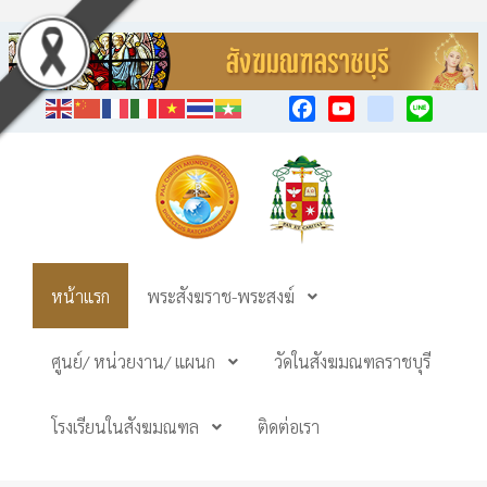
Facebook
YouTube
TikTok
Line
หน้าแรก
พระสังฆราช-พระสงฆ์
ศูนย์/ หน่วยงาน/ แผนก
วัดในสังฆมณฑลราชบุรี
โรงเรียนในสังฆมณฑล
ติดต่อเรา