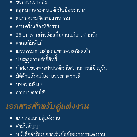
ข้อคิดวันอาทิตย์
กฏหมายพระศาสนจักรในมือฆราวาส
สนามความคิดงานแพร่ธรรม
ครบเครื่องเรื่องพิธีกรรม
28 แนวทางเพื่อเติมเต็มงานอภิบาลตามวัด
ศาสนสัมพันธ์
แพร่ธรรมตามคำสอนของพระคริสตเจ้า
ประตูสู่ความศักดิิ์สิทธิิ์
คำสอนของพระศาสนจักรกับสถานการณ์ปัจจุบัน
มิติด้านสังคมในงานประกาศข่าวดี
บทความอื่น ๆ
ถามมา-ตอบให้
เอกสารสำหรับคู่แต่งงาน
แบบสอบถามคู่แต่งงาน
คำมั่นสัญญา
หนังสือคำร้องขอยกเว้นข้อขัดขวางการแต่งงาน