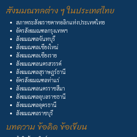
สังฆมณฑลต่าง ๆ ในประเทศไทย
สภาพระสังฆราชคาทอลิกแห่งประเทศไทย
อัครสังฆมณฑลกรุงเทพฯ
สังฆมณฑลจันทบุรี
สังฆมณฑลเชียงใหม่
สังฆมณฑลเชียงราย
สังฆมณฑลนครสวรรค์
สังฆมณฑลสุราษฎร์ธานี
อัครสังฆมณฑลท่าแร่
สังฆมณฑลนครราชสีมา
สังฆมณฑลอุบลราชธานี
สังฆมณฑลอุดรธานี
สังฆมณฑลราชบุรี
บทความ ข้อคิด ข้อเขียน