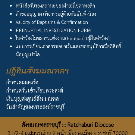
หนังสือรับรองสถานะของฝ่ายมิใช่คาทอลิก
คำขออนุญาต เพื่อการอยู่ด้วยกันฉันพี่-น้อง
Validity of Baptisms & Confirmation
PRENUPTIAL INVESTIGATION FORM
ใบคำร้องโมฆะการแต่งงาน(Petition) (ผู้ยื่นคำร้อง)
แบบการเขียนเอกสารขอยกเว้นและขออนุมัติกรณีอภิสิทธิ์
นักบุญเปาโล
ปฏิทินสังฆมณฑลฯ
กำหนดฉลองวัด
กำหนดวันเข้าเงียบพระสงฆ์
เงินบุญส่งศูนย์สังฆมณฑล
วันสำคัญของพระสงฆ์ราชบุรี
สังฆมณฑลราชบุรี ::: Ratchaburi Diocese
31/2-4 ถ.สมบูรณ์กุล ต.หน้าเมือง อ.เมือง จ.ราชบุรี 70000