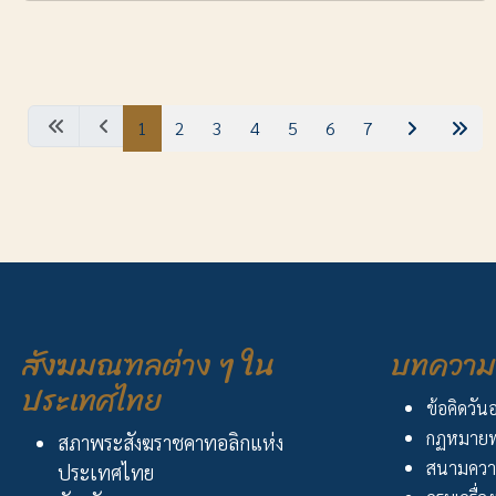
1
2
3
4
5
6
7
สังฆมณฑลต่าง ๆ ใน
บทความ 
ประเทศไทย
ข้อคิดวัน
กฏหมายพ
สภาพระสังฆราชคาทอลิกแห่ง
สนามควา
ประเทศไทย