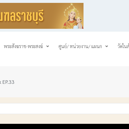
พระสังฆราช-พระสงฆ์
ศูนย์/ หน่วยงาน/ แผนก
วัดใน
k EP.33