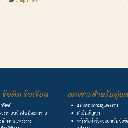
ข้อคิด ข้อเขียน
เอกสารสำหรับคู่แต
อาทิตย์
แบบสอบถามคู่แต่งงาน
ระศาสนจักรในมือฆราวาส
คำมั่นสัญญา
มคิดงานแพร่ธรรม
หนังสือคำร้องขอยกเว้นข้อข