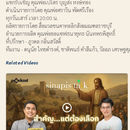
แขกรับเชิญ คุณพ่อเปโตร บุญส่ง หงษ์ทอง
ดำเนินรายการโดย คุณพ่อศราวิน พัดศรีเรือง
ทุกวันเสาร์ เวลา 20:00 น.
ผลิตรายการโดย สื่อมวลชนคาทอลิกสังฆมณฑลราชบุรี
อำนวยการผลิต คุณพ่อยอแซฟธนายุทธ นันทพรพิสุทธิ์
ที่ปรึกษา - ภูวดล กลิ่นสวัสดิ์
ทีมงาน - ดนุนัย ไทยดำรงค์, ชาติพนธ์ คำสีแก้ว, วัลลภ เศรษฐศุ
Related Videos