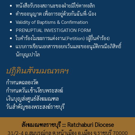
หนังสือรับรองสถานะของฝ่ายมิใช่คาทอลิก
คำขออนุญาต เพื่อการอยู่ด้วยกันฉันพี่-น้อง
Validity of Baptisms & Confirmation
PRENUPTIAL INVESTIGATION FORM
ใบคำร้องโมฆะการแต่งงาน(Petition) (ผู้ยื่นคำร้อง)
แบบการเขียนเอกสารขอยกเว้นและขออนุมัติกรณีอภิสิทธิ์
นักบุญเปาโล
ปฏิทินสังฆมณฑลฯ
กำหนดฉลองวัด
กำหนดวันเข้าเงียบพระสงฆ์
เงินบุญส่งศูนย์สังฆมณฑล
วันสำคัญของพระสงฆ์ราชบุรี
สังฆมณฑลราชบุรี ::: Ratchaburi Diocese
31/2-4 ถ.สมบูรณ์กุล ต.หน้าเมือง อ.เมือง จ.ราชบุรี 70000