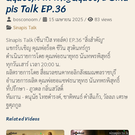
pis Talk EP.36
bosconoom
/
15 เมษายน 2025
/
83 views
Sinapis Talk
Sinapis Talk (ซีนาปีส ทอล์ค) EP.36 "สิ่งสำคัญ"
แขกรับเชิญ คุณพ่อร็อค ชีวิน สุวดินทร์กูร
ดำเนินรายการโดย คุณพ่อธนายุทธ นันทพรพิสุทธิ์
ทุกวันเสาร์ เวลา 20:00 น.
ผลิตรายการโดย สื่อมวลชนคาทอลิกสังฆมณฑลราชบุรี
อำนวยการผลิต คุณพ่อยอแซฟธนายุทธ นันทพรพิสุทธิ์
ที่ปรึกษา - ภูวดล กลิ่นสวัสดิ์
ทีมงาน - ดนุนัย ไทยดำรงค์, ชาติพนธ์ คำสีแก้ว, วัลลภ เศรษ
ฐศุภกูล
Related Videos