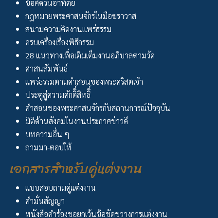
ข้อคิดวันอาทิตย์
กฏหมายพระศาสนจักรในมือฆราวาส
สนามความคิดงานแพร่ธรรม
ครบเครื่องเรื่องพิธีกรรม
28 แนวทางเพื่อเติมเต็มงานอภิบาลตามวัด
ศาสนสัมพันธ์
แพร่ธรรมตามคำสอนของพระคริสตเจ้า
ประตูสู่ความศักดิิ์สิทธิิ์
คำสอนของพระศาสนจักรกับสถานการณ์ปัจจุบัน
มิติด้านสังคมในงานประกาศข่าวดี
บทความอื่น ๆ
ถามมา-ตอบให้
เอกสารสำหรับคู่แต่งงาน
แบบสอบถามคู่แต่งงาน
คำมั่นสัญญา
หนังสือคำร้องขอยกเว้นข้อขัดขวางการแต่งงาน