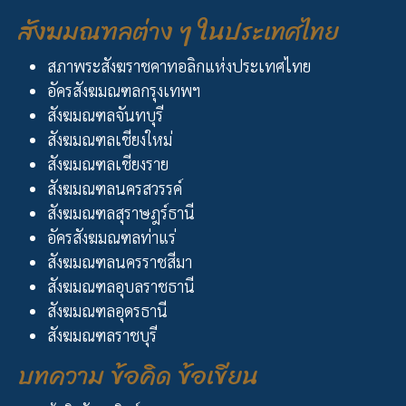
สังฆมณฑลต่าง ๆ ในประเทศไทย
สภาพระสังฆราชคาทอลิกแห่งประเทศไทย
อัครสังฆมณฑลกรุงเทพฯ
สังฆมณฑลจันทบุรี
สังฆมณฑลเชียงใหม่
สังฆมณฑลเชียงราย
สังฆมณฑลนครสวรรค์
สังฆมณฑลสุราษฎร์ธานี
อัครสังฆมณฑลท่าแร่
สังฆมณฑลนครราชสีมา
สังฆมณฑลอุบลราชธานี
สังฆมณฑลอุดรธานี
สังฆมณฑลราชบุรี
บทความ ข้อคิด ข้อเขียน