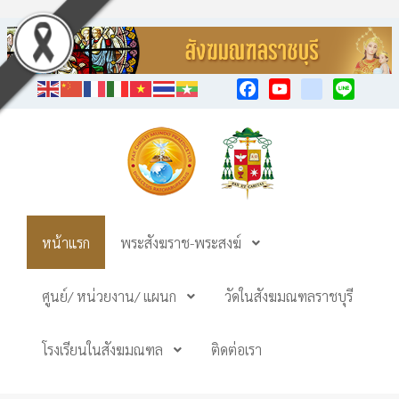
Facebook
YouTube
TikTok
Line
หน้าแรก
พระสังฆราช-พระสงฆ์
ศูนย์/ หน่วยงาน/ แผนก
วัดในสังฆมณฑลราชบุรี
โรงเรียนในสังฆมณฑล
ติดต่อเรา