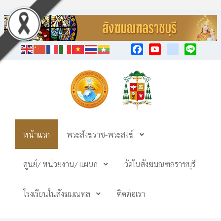
Facebook
YouTube
TikTok
Line
หน้าแรก
พระสังฆราช-พระสงฆ์
ศูนย์/ หน่วยงาน/ แผนก
วัดในสังฆมณฑลราชบุรี
โรงเรียนในสังฆมณฑล
ติดต่อเรา