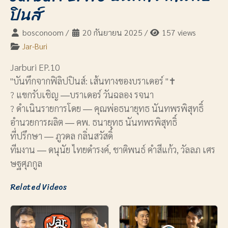
ปินส์
bosconoom
/
20 กันยายน 2025
/
157 views
Jar-Buri
Jarburi EP.10
"บันทึกจากฟิลิปปินส์: เส้นทางของบราเดอร์ "✝
? แขกรับเชิญ ―บราเดอร์ วันฉลอง รจนา
? ดำเนินรายการโดย ― คุณพ่อธนายุทธ นันทพรพิสุทธิ์
อำนวยการผลิต ― คพ. ธนายุทธ นันทพรพิสุทธิ์
ที่ปรึกษา ― ภูวดล กลิ่นสวัสดิ์
ทีมงาน ― ดนุนัย ไทยดำรงค์, ชาติพนธ์ คำสีแก้ว, วัลลภ เศร
ษฐศุภกูล
Related Videos