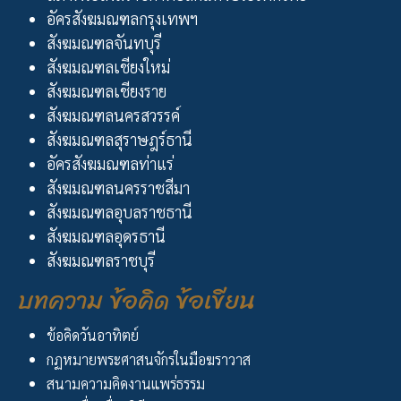
อัครสังฆมณฑลกรุงเทพฯ
สังฆมณฑลจันทบุรี
สังฆมณฑลเชียงใหม่
สังฆมณฑลเชียงราย
สังฆมณฑลนครสวรรค์
สังฆมณฑลสุราษฎร์ธานี
อัครสังฆมณฑลท่าแร่
สังฆมณฑลนครราชสีมา
สังฆมณฑลอุบลราชธานี
สังฆมณฑลอุดรธานี
สังฆมณฑลราชบุรี
บทความ ข้อคิด ข้อเขียน
ข้อคิดวันอาทิตย์
กฏหมายพระศาสนจักรในมือฆราวาส
สนามความคิดงานแพร่ธรรม