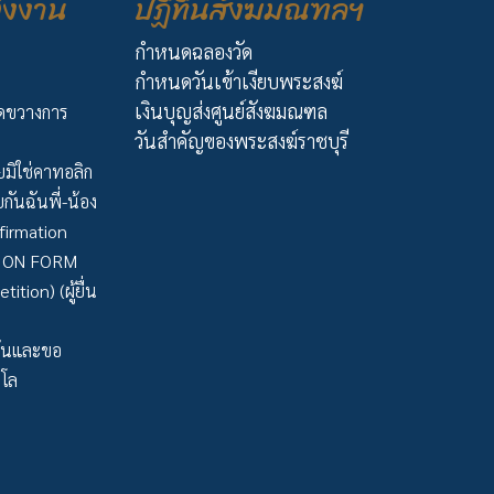
่งงาน
ปฏิทินสังฆมณฑลฯ
กำหนดฉลองวัด
กำหนดวันเข้าเงียบพระสงฆ์
เงินบุญส่งศูนย์สังฆมณฑล
ัดขวางการ
วันสำคัญของพระสงฆ์ราชบุรี
มิใช่คาทอลิก
กันฉันพี่-น้อง
firmation
TION FORM
tion) (ผู้ยื่น
ว้นและขอ
าโล