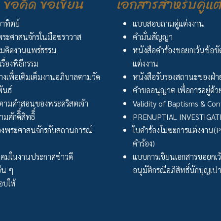
ข้อคิด ข้อเขียน
เอกสารสำหรับคู่แต
อาทิตย์
แบบสอบถามคู่แต่งงาน
ระศาสนจักรในมือฆราวาส
คำมั่นสัญญา
มคิดงานแพร่ธรรม
หนังสือคำร้องขอยกเว้นข้อข
เรื่องพิธีกรรม
แต่งงาน
งเพื่อเติมเต็มงานอภิบาลตามวัด
หนังสือรับรองสถานะของฝ่าย
ันธ์
คำขออนุญาต เพื่อการอยู่ด้วย
ตามคำสอนของพระคริสตเจ้า
Validity of Baptisms & Con
ศักดิิ์สิทธิิ์
PRENUPTIAL INVESTIGA
งพระศาสนจักรกับสถานการณ์
ใบคำร้องโมฆะการแต่งงาน(Peti
คำร้อง)
ังคมในงานประกาศข่าวดี
แบบการเขียนเอกสารขอยกเ
่น ๆ
อนุมัติกรณีอภิสิทธิ์นักบุญเป
บให้