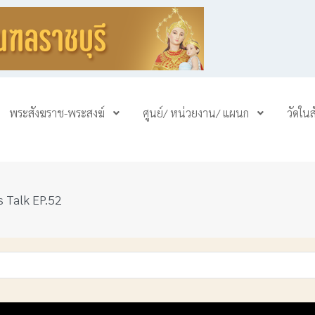
พระสังฆราช-พระสงฆ์
ศูนย์/ หน่วยงาน/ แผนก
วัดใน
s Talk EP.52