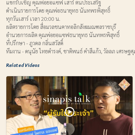
แขกรับเชิญ คุณพ่อยอแซฟ เสาร์ ตนประเสริฐ
ดำเนินรายการโดย คุณพ่อธนายุทธ นันทพรพิสุทธิ์
ทุกวันเสาร์ เวลา 20:00 น.
ผลิตรายการโดย สื่อมวลชนคาทอลิกสังฆมณฑลราชบุรี
อำนวยการผลิต คุณพ่อยอแซฟธนายุทธ นันทพรพิสุทธิ์
ที่ปรึกษา - ภูวดล กลิ่นสวัสดิ์
ทีมงาน - ดนุนัย ไทยดำรงค์, ชาติพนธ์ คำสีแก้ว, วัลลภ เศรษฐศุ
Related Videos