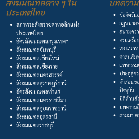
สังฆมณฑลต่าง ๆ ใน
บทความ 
ประเทศไทย
ข้อคิดวัน
กฏหมายพ
สภาพระสังฆราชคาทอลิกแห่ง
สนามควา
ประเทศไทย
ครบเครื่อง
อัครสังฆมณฑลกรุงเทพฯ
28 แนวทา
สังฆมณฑลจันทบุรี
ศาสนสัมพ
สังฆมณฑลเชียงใหม่
แพร่ธรรม
สังฆมณฑลเชียงราย
ประตูสู่ความ
สังฆมณฑลนครสวรรค์
คำสอนขอ
สังฆมณฑลสุราษฎร์ธานี
ปัจจุบัน
อัครสังฆมณฑลท่าแร่
มิติด้านส
สังฆมณฑลนครราชสีมา
บทความอื
สังฆมณฑลอุบลราชธานี
ถามมา-ตอ
สังฆมณฑลอุดรธานี
สังฆมณฑลราชบุรี