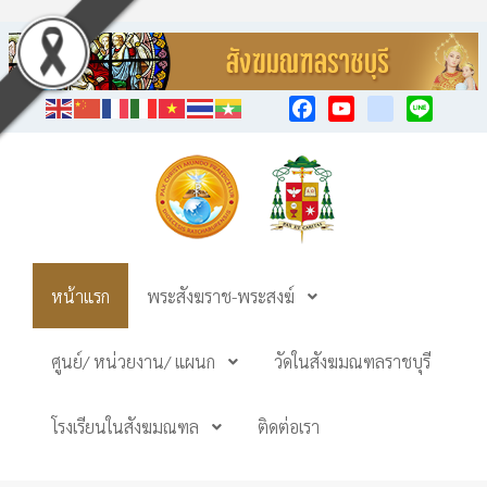
Facebook
YouTube
TikTok
Line
หน้าแรก
พระสังฆราช-พระสงฆ์
ศูนย์/ หน่วยงาน/ แผนก
วัดในสังฆมณฑลราชบุรี
โรงเรียนในสังฆมณฑล
ติดต่อเรา