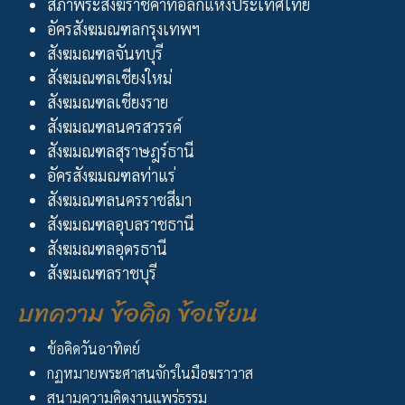
สภาพระสังฆราชคาทอลิกแห่งประเทศไทย
อัครสังฆมณฑลกรุงเทพฯ
สังฆมณฑลจันทบุรี
สังฆมณฑลเชียงใหม่
สังฆมณฑลเชียงราย
สังฆมณฑลนครสวรรค์
สังฆมณฑลสุราษฎร์ธานี
อัครสังฆมณฑลท่าแร่
สังฆมณฑลนครราชสีมา
สังฆมณฑลอุบลราชธานี
สังฆมณฑลอุดรธานี
สังฆมณฑลราชบุรี
บทความ ข้อคิด ข้อเขียน
ข้อคิดวันอาทิตย์
กฏหมายพระศาสนจักรในมือฆราวาส
สนามความคิดงานแพร่ธรรม