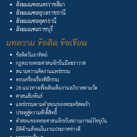
สังฆมณฑลนครราชสีมา
สังฆมณฑลอุบลราชธานี
สังฆมณฑลอุดรธานี
สังฆมณฑลราชบุรี
บทความ ข้อคิด ข้อเขียน
ข้อคิดวันอาทิตย์
กฏหมายพระศาสนจักรในมือฆราวาส
สนามความคิดงานแพร่ธรรม
ครบเครื่องเรื่องพิธีกรรม
28 แนวทางเพื่อเติมเต็มงานอภิบาลตามวัด
ศาสนสัมพันธ์
แพร่ธรรมตามคำสอนของพระคริสตเจ้า
ประตูสู่ความศักดิิ์สิทธิิ์
คำสอนของพระศาสนจักรกับสถานการณ์ปัจจุบัน
มิติด้านสังคมในงานประกาศข่าวดี