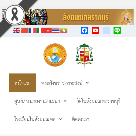
Facebook
YouTube
TikTok
Line
หน้าแรก
พระสังฆราช-พระสงฆ์
ศูนย์/ หน่วยงาน/ แผนก
วัดในสังฆมณฑลราชบุรี
โรงเรียนในสังฆมณฑล
ติดต่อเรา