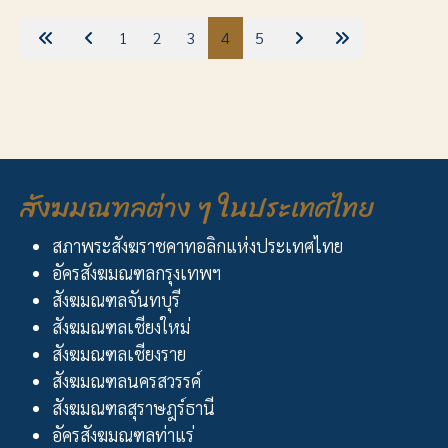
1
2
3
4
5
สังฆมณฑลต่าง ๆ ในประเทศไทย
สภาพระสังฆราชคาทอลิกแห่งประเทศไทย
อัครสังฆมณฑลกรุงเทพฯ
สังฆมณฑลจันทบุรี
สังฆมณฑลเชียงใหม่
สังฆมณฑลเชียงราย
สังฆมณฑลนครสวรรค์
สังฆมณฑลสุราษฎร์ธานี
อัครสังฆมณฑลท่าแร่