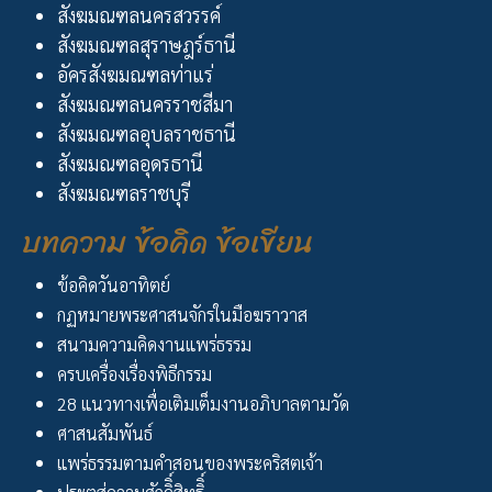
สังฆมณฑลนครสวรรค์
สังฆมณฑลสุราษฎร์ธานี
อัครสังฆมณฑลท่าแร่
สังฆมณฑลนครราชสีมา
สังฆมณฑลอุบลราชธานี
สังฆมณฑลอุดรธานี
สังฆมณฑลราชบุรี
บทความ ข้อคิด ข้อเขียน
ข้อคิดวันอาทิตย์
กฏหมายพระศาสนจักรในมือฆราวาส
สนามความคิดงานแพร่ธรรม
ครบเครื่องเรื่องพิธีกรรม
28 แนวทางเพื่อเติมเต็มงานอภิบาลตามวัด
ศาสนสัมพันธ์
แพร่ธรรมตามคำสอนของพระคริสตเจ้า