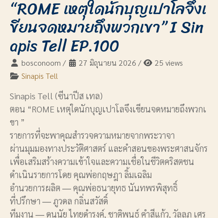
“ROME เหตุใดนักบุญเปาโลจึงเ
ขียนจดหมายถึงพวกเขา” I Sin
apis Tell EP.100
bosconoom
/
27 มิถุนายน 2026
/
25 views
Sinapis Tell
Sinapis Tell (ซีนาปีส เทล)
ตอน “ROME เหตุใดนักบุญเปาโลจึงเขียนจดหมายถึงพวกเ
ขา ”
รายการที่จะพาคุณสำรวจความหมายจากพระวาจา
ผ่านมุมมองทางประวัติศาสตร์ และคำสอนของพระศาสนจักร
เพื่อเสริมสร้างความเข้าใจและความเชื่อในชีวิตคริสตชน
ดำเนินรายการโดย คุณพ่อกฤษฎา ลิ้มเฉลิม
อำนวยการผลิต ― คุณพ่อธนายุทธ นันทพรพิสุทธิ์
ที่ปรึกษา ― ภูวดล กลิ่นสวัสดิ์
ทีมงาน ― ดนุนัย ไทยดำรงค์, ชาติพนธ์ คำสีแก้ว, วัลลภ เศร