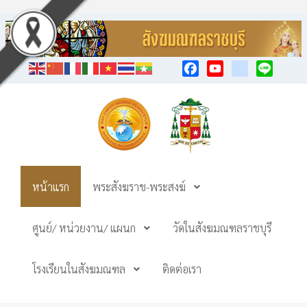
Facebook
YouTube
TikTok
Line
หน้าแรก
พระสังฆราช-พระสงฆ์
ศูนย์/ หน่วยงาน/ แผนก
วัดในสังฆมณฑลราชบุรี
โรงเรียนในสังฆมณฑล
ติดต่อเรา