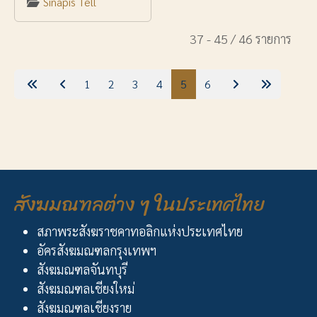
Sinapis Tell
37 - 45 / 46 รายการ
1
2
3
4
5
6
สังฆมณฑลต่าง ๆ ในประเทศไทย
สภาพระสังฆราชคาทอลิกแห่งประเทศไทย
อัครสังฆมณฑลกรุงเทพฯ
สังฆมณฑลจันทบุรี
สังฆมณฑลเชียงใหม่
สังฆมณฑลเชียงราย