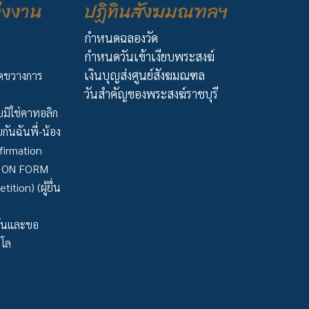
่งงาน
ปฏิทินสังฆมณฑลฯ
กำหนดฉลองวัด
กำหนดวันเข้าเงียบพระสงฆ์
เงินบุญส่งศูนย์สังฆมณฑล
ัดขวางการ
วันสำคัญของพระสงฆ์ราชบุรี
มิใช่คาทอลิก
กันฉันพี่-น้อง
firmation
TION FORM
tion) (ผู้ยื่น
ว้นและขอ
าโล