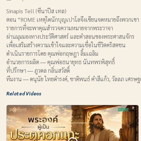
Sinapis Tell (ซีนาปีส เทล)
ตอน “ROME เหตุใดนักบุญเปาโลจึงเขียนจดหมายถึงพวกเขา 
รายการที่จะพาคุณสำรวจความหมายจากพระวาจา
ผ่านมุมมองทางประวัติศาสตร์ และคำสอนของพระศาสนจักร
เพื่อเสริมสร้างความเข้าใจและความเชื่อในชีวิตคริสตชน
ดำเนินรายการโดย คุณพ่อกฤษฎา ลิ้มเฉลิม
อำนวยการผลิต ― คุณพ่อธนายุทธ นันทพรพิสุทธิ์
ที่ปรึกษา ― ภูวดล กลิ่นสวัสดิ์
ทีมงาน ― ดนุนัย ไทยดำรงค์, ชาติพนธ์ คำสีแก้ว, วัลลภ เศรษฐ
Related Videos