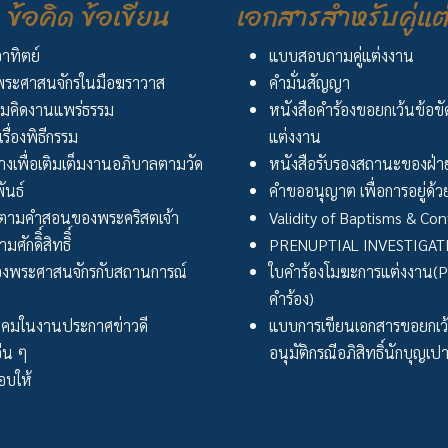
ข้อคิด ข้อเขียน
เอกสารสำหรับคู่แต
อาทิตย์
แบบสอบถามคู่แต่งงาน
ระศาสนจักรในมือฆราวาส
คำมั่นสัญญา
มคิดงานแพร่ธรรม
หนังสือคำร้องขอยกเว้นข้อข
เรื่องพิธีกรรม
แต่งงาน
งเพื่อเติมเต็มงานอภิบาลตามวัด
หนังสือรับรองสถานะของฝ่าย
ันธ์
คำขออนุญาต เพื่อการอยู่ด้วย
ตามคำสอนของพระคริสตเจ้า
Validity of Baptisms & Con
ศักดิิ์สิทธิิ์
PRENUPTIAL INVESTIGA
งพระศาสนจักรกับสถานการณ์
ใบคำร้องโมฆะการแต่งงาน(Peti
คำร้อง)
ังคมในงานประกาศข่าวดี
แบบการเขียนเอกสารขอยกเ
่น ๆ
อนุมัติกรณีอภิสิทธิ์นักบุญเป
บให้