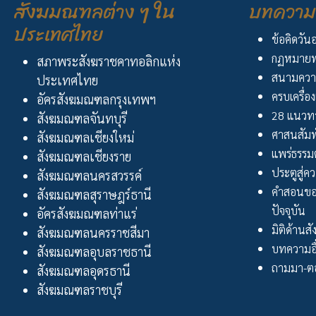
สังฆมณฑลต่าง ๆ ใน
บทความ 
ประเทศไทย
ข้อคิดวัน
กฏหมายพ
สภาพระสังฆราชคาทอลิกแห่ง
สนามควา
ประเทศไทย
ครบเครื่อง
อัครสังฆมณฑลกรุงเทพฯ
28 แนวทา
สังฆมณฑลจันทบุรี
ศาสนสัมพ
สังฆมณฑลเชียงใหม่
แพร่ธรรม
สังฆมณฑลเชียงราย
ประตูสู่ความ
สังฆมณฑลนครสวรรค์
คำสอนขอ
สังฆมณฑลสุราษฎร์ธานี
ปัจจุบัน
อัครสังฆมณฑลท่าแร่
มิติด้านส
สังฆมณฑลนครราชสีมา
บทความอื
สังฆมณฑลอุบลราชธานี
ถามมา-ตอ
สังฆมณฑลอุดรธานี
สังฆมณฑลราชบุรี