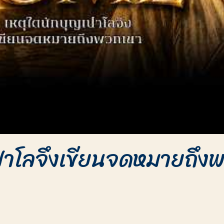
าโลจึงเขียนจดหมายถึงพว