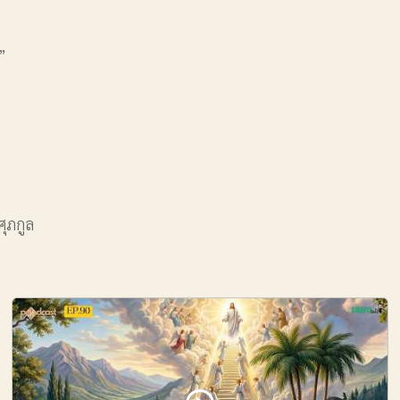
”
ศุภกูล