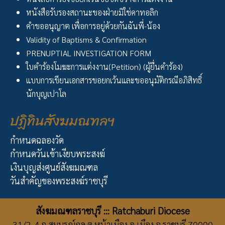
หนังสือรับรองสถานะของฝ่ายมิใช่คาทอลิก
คำขออนุญาต เพื่อการอยู่ด้วยกันฉันพี่-น้อง
Validity of Baptisms & Confirmation
PRENUPTIAL INVESTIGATION FORM
ใบคำร้องโมฆะการแต่งงาน(Petition) (ผู้ยื่นคำร้อง)
แบบการเขียนเอกสารขอยกเว้นและขออนุมัติกรณีอภิสิทธิ์
นักบุญเปาโล
ปฏิทินสังฆมณฑลฯ
กำหนดฉลองวัด
กำหนดวันเข้าเงียบพระสงฆ์
เงินบุญส่งศูนย์สังฆมณฑล
วันสำคัญของพระสงฆ์ราชบุรี
สังฆมณฑลราชบุรี ::: Ratchaburi Diocese
31/2-4 ถ.สมบูรณ์กุล ต.หน้าเมือง อ.เมือง จ.ราชบุรี 70000