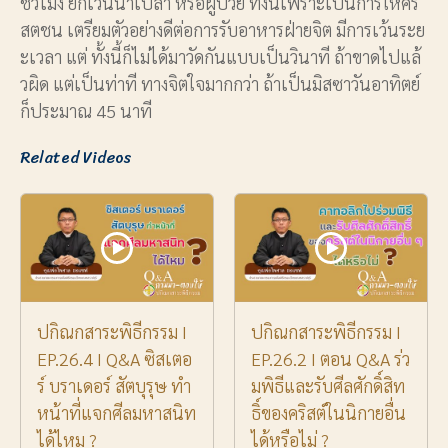
ชั่วโมง ยกเว้นน้ําเปล่า หรือผู้ป่วย ทั้งนี้เพราะเป็นการให้คริ
สตชน เตรียมตัวอย่างดีต่อการรับอาหารฝ่ายจิต มีการเว้นระย
ะเวลา แต่ ทั้งนี้ก็ไม่ได้มาวัดกันแบบเป็นวินาที ถ้าขาดไปแล้
วผิด แต่เป็นท่าที ทางจิตใจมากกว่า ถ้าเป็นมิสซาวันอาทิตย์
ก็ประมาณ 45 นาที
Related Videos
ปกิณกสาระพิธีกรรม I
ปกิณกสาระพิธีกรรม I
EP.26.4 I Q&A ซิสเตอ
EP.26.2 I ตอน Q&A ร่ว
ร์ บราเดอร์ สัตบุรุษ ทำ
มพิธีและรับศีลศักดิ์สิท
หน้าที่แจกศีลมหาสนิท
ธิ์ของคริสต์ในนิกายอื่น
ได้ไหม ?
ได้หรือไม่ ?