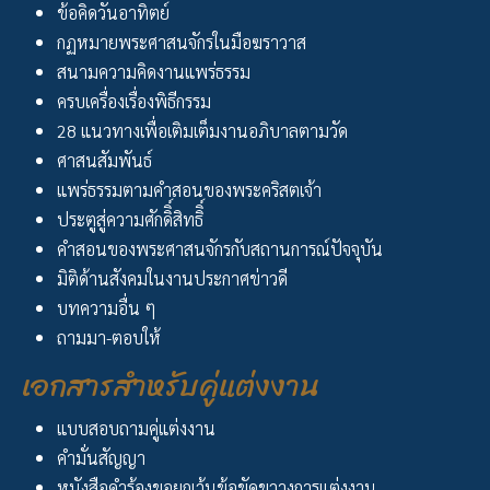
ข้อคิดวันอาทิตย์
กฏหมายพระศาสนจักรในมือฆราวาส
สนามความคิดงานแพร่ธรรม
ครบเครื่องเรื่องพิธีกรรม
28 แนวทางเพื่อเติมเต็มงานอภิบาลตามวัด
ศาสนสัมพันธ์
แพร่ธรรมตามคำสอนของพระคริสตเจ้า
ประตูสู่ความศักดิิ์สิทธิิ์
คำสอนของพระศาสนจักรกับสถานการณ์ปัจจุบัน
มิติด้านสังคมในงานประกาศข่าวดี
บทความอื่น ๆ
ถามมา-ตอบให้
เอกสารสำหรับคู่แต่งงาน
แบบสอบถามคู่แต่งงาน
คำมั่นสัญญา
หนังสือคำร้องขอยกเว้นข้อขัดขวางการแต่งงาน