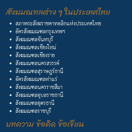
สังฆมณฑลต่าง ๆ ในประเทศไทย
สภาพระสังฆราชคาทอลิกแห่งประเทศไทย
อัครสังฆมณฑลกรุงเทพฯ
สังฆมณฑลจันทบุรี
สังฆมณฑลเชียงใหม่
สังฆมณฑลเชียงราย
สังฆมณฑลนครสวรรค์
สังฆมณฑลสุราษฎร์ธานี
อัครสังฆมณฑลท่าแร่
สังฆมณฑลนครราชสีมา
สังฆมณฑลอุบลราชธานี
สังฆมณฑลอุดรธานี
สังฆมณฑลราชบุรี
บทความ ข้อคิด ข้อเขียน