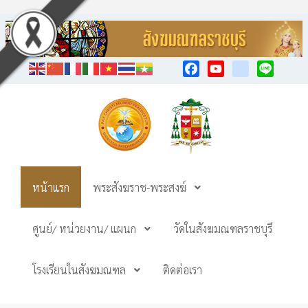
Facebook
YouTube
TikTok
Line
หน้าแรก
พระสังฆราช-พระสงฆ์
ศูนย์/ หน่วยงาน/ แผนก
วัดในสังฆมณฑลราชบุรี
โรงเรียนในสังฆมณฑล
ติดต่อเรา