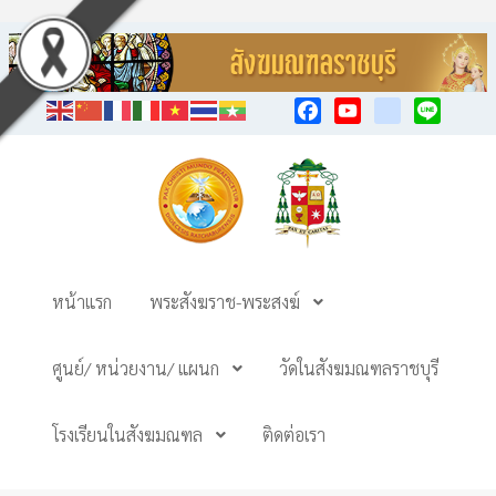
Facebook
YouTube
TikTok
Line
หน้าแรก
พระสังฆราช-พระสงฆ์
ศูนย์/ หน่วยงาน/ แผนก
วัดในสังฆมณฑลราชบุรี
โรงเรียนในสังฆมณฑล
ติดต่อเรา