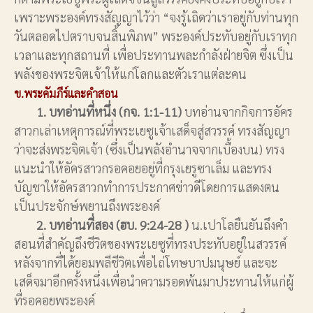
เพราะพระองค์ทรงสัญญาไว้ว่า “จงรู้เถิดว่าเราอยู่กับท่านทุก
วันตลอดไปตราบจนสิ้นพิภพ” พระองค์ประทับอยู่กับเราทุก
เวลาและทุกสถานที่ เพื่อประทานพละกำลังฝ่ายจิต ซึ่งเป็น
พลังของพระจิตเจ้าให้แก่โลกและตัวเราแต่ละคน
ข.พระคัมภีร์และคำสอน
1. บทอ่านที่หนึ่ง (กจ. 1:1-11)
บทอ่านจากกิจการอัคร
สาวกเล่าเหตุการณ์ที่พระเยซูเจ้าเสด็จสู่สวรรค์ ทรงสัญญา
ว่าจะส่งพระจิตเจ้า (ซึ่งเป็นพลังอำนาจจากเบื้องบน) ทรง
แนะนำให้อัครสาวกรอคอยอยู่ที่กรุงเยรูซาเล็ม และทรง
บัญชาให้อัครสาวกทำการประกาศข่าวดีโดยการแสดงตน
เป็นประจักษ์พยานถึงพระองค์
2. บทอ่านที่สอง (ฮบ. 9:24-28 )
น.เปาโลยืนยันถึงคำ
สอนที่สำคัญถึงชีวิตของพระเยซูที่ทรงประทับอยู่ในสวรรค์
หลังจากที่ได้ยอมพลีชีวิตเพื่อไถ่โทษบาปมนุษย์ และจะ
เสด็จมาอีกครั้งหนึ่งเพื่อนำความรอดพ้นมาประทานให้แก่ผู้
ที่รอคอยพระองค์