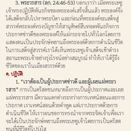
3. พระวรสาร (ลก. 24:46-53)
บอกเราว่า เมื่อพระเยซู
เจ้าทรงปฏิบัติพันธกิจของพระองค์เสร็จสิ้นแล้ว พระองค์จึง
ได้เสด็จกลับไปหาพระบิดา และก่อนที่พระองค์จะเสด็จสู่
สวรรค์พระองค์ทรงบัญชาให้สานุศิษย์สืบทอดพันธกิจการ
ประกาศข่าวดีของพระองค์ให้แผ่กระจายไปทั่วโลกโดยการ
แสดงตนเป็นประจักษ์พยานถึงพระองค์ด้วยการดำเนินชีวิต
ในการเสด็จสู่สวรรค์เราได้เห็นพระเยซูเจ้าเสด็จเข้าดำรง
สถานะพระเจ้าอย่างรุ่งโรจน์อย่างสมบูรณ์ ทำให้เราได้รู้ถึง
ชีวิตของเราในเมืองสวรรค์ด้วย
ค. ปฏิบัติ
1. “เราต้องเป็นผู้ประกาศข่าวดี และผู้เผยแผ่พระว
รสาร”
การเป็นคริสตชนหมายถึงการเป็นผู้ประกาศและเผย
แผ่พระวรสาร มีความแตกต่างระหว่างการเทศน์สอนและการ
ประกาศ เราเทศน์สอนด้วยคำพูด แต่เราประกาศด้วยการ
ดำเนินชีวิต ให้เราวอนขอการทรงนำจากพระจิตเจ้าเพื่อเรา
จะได้เป็นประจักษ์พยานถึงพระเยซูเจ้าโดยการเป็นคริสต
ชนที่มีชีวิตที่โปร่งใส