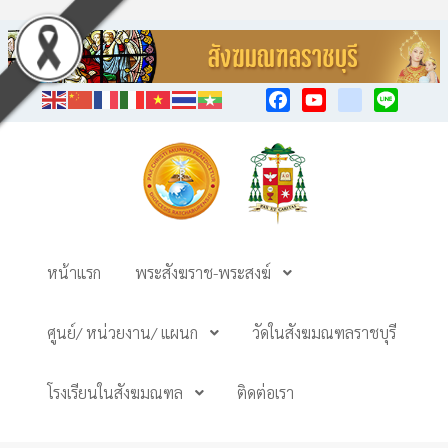
Facebook
YouTube
TikTok
Line
หน้าแรก
พระสังฆราช-พระสงฆ์
ศูนย์/ หน่วยงาน/ แผนก
วัดในสังฆมณฑลราชบุรี
โรงเรียนในสังฆมณฑล
ติดต่อเรา