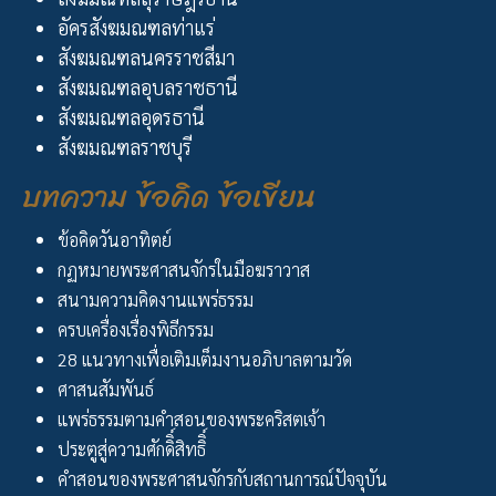
อัครสังฆมณฑลท่าแร่
สังฆมณฑลนครราชสีมา
สังฆมณฑลอุบลราชธานี
สังฆมณฑลอุดรธานี
สังฆมณฑลราชบุรี
บทความ ข้อคิด ข้อเขียน
ข้อคิดวันอาทิตย์
กฏหมายพระศาสนจักรในมือฆราวาส
สนามความคิดงานแพร่ธรรม
ครบเครื่องเรื่องพิธีกรรม
28 แนวทางเพื่อเติมเต็มงานอภิบาลตามวัด
ศาสนสัมพันธ์
แพร่ธรรมตามคำสอนของพระคริสตเจ้า
ประตูสู่ความศักดิิ์สิทธิิ์
คำสอนของพระศาสนจักรกับสถานการณ์ปัจจุบัน