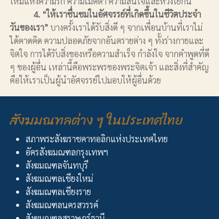
ใหม่แห่งความรัก ความเมตตา ความสนใจและห่วงใยกัน
4. “ให้เราชื่นชมในอัศจรรย์ที่เกิดขึ้นในชีวิตประจำ
วันของเรา”
บางครั้งเราได้รับสิ่งดี ๆ จากเพื่อนบ้านที่เราไม่
ได้คาดคิด ความปลอดภัยจากอันตรายต่าง ๆ ทั้งร่างกายและ
จิตใจ การได้รับสิ่งของหรือความสำเร็จ กำลังใจ จากคำพูดที่ดี
ๆ ของผู้อื่น เหล่านี้คือพระพรของพระจิตเจ้า และสิ่งที่สำคัญ
คือให้เราเป็นผู้นำอัศจรรย์ไปมอบให้ผู้อื่นด้วย
สังฆมณฑลต่าง ๆ ในประเทศไทย
สภาพระสังฆราชคาทอลิกแห่งประเทศไทย
อัครสังฆมณฑลกรุงเทพฯ
สังฆมณฑลจันทบุรี
สังฆมณฑลเชียงใหม่
สังฆมณฑลเชียงราย
สังฆมณฑลนครสวรรค์
สังฆมณฑลสุราษฎร์ธานี