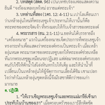
2. บทสดุดี (สดด. 96)
เป็นบทขับร้องเพื่อแสดงความ
ยินดี “จงร้องเพลงบทใหม่ ถวายแด่พระเจ้า”
3. บทอ่านที่สอง (1คร. 12: 4-11)
น.เปาโลเตือนเรา
ว่าเหล้าองุ่นใหม่ที่พระเยซูเจ้าประทานให้เรานั้นก็คือ
พระพรของพระจิตเจ้า ที่ทรงมอบให้กับเจ้าสาวของพระองค์
4. พระวรสาร (ยน. 2:1-11)
น.ยอห์นได้บรรยายถึง
“เครื่องหมาย” แรกในเครื่องหมายเจ็ดประการที่พระเยซูเจ้า
ทรงกระทำเพื่อแสดงว่าพระองค์ทรงเป็นพระเจ้า เมื่อเหล้า
องุ่นหมด พระมารดาของพระเยซูบอกให้พระองค์ช่วยเหลือ
ทีแรกพระเยซูดูเหมือนจะปฏิเสธ แต่ต่อมาพระองค์ทรงบอก
คนรับใช้ให้ตักน้ำใส่โอ่งหินหกใบให้เต็ม และให้นำน้ำที่
เปลี่ยนเป็นเหล้าองุ่นให้ผู้จัดการงานเลี้ยงได้ชิม เขาแปลก
ใจว่าทำไมเหล้าองุ่นชุดหลังนี้จึงมีรสชาติดีกว่าของเก่า
มากมาย
ค. ปฏิบัติ
1. “ให้เราเชิญพระเยซูเจ้าและพระแม่มารีย์เข้ามา
ประทับในบ้านของเรา”
เมื่อครอบครัวของเรารู้สึกติดขัด