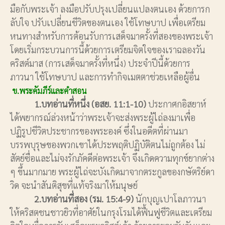
มือกับพระเจ้า ลงมือปรับปรุงเปลี่ยนแปลงตนเอง ด้วยการก
ลับใจ ปรับเปลี่ยนชีวิตของตนเอง ใช้โทษบาป เพื่อเตรียม
หนทางสำหรับการต้อนรับการเสด็จมาครั้งที่สองของพระเจ้า
โดยเริ่มกระบวนการนี้ด้วยการเตรียมจิตใจของเราฉลองวัน
คริสต์มาส (การเสด็จมาครั้งที่หนึ่ง) ประจำปีนี้ด้วยการ
ภาวนา ใช้โทษบาป และการทำกิจเมตตาช่วยเหลือผู้อื่น
ข.พระคัมภีร์และคำสอน
1.บทอ่านที่หนึ่ง (อสย. 11:1-10)
ประกาศกอิสยาห์
ได้พยากรณ์ล่วงหน้าว่าพระเจ้าจะส่งพระผู้ไถ่ลงมาเพื่อ
ปฏิรูปชีวิตประชากรของพระองค์ ซึ่งในอดีตที่ผ่านมา
บรรพบุรุษของพวกเขาได้ประพฤติปฏิบัติตนไม่ถูกต้อง ไม่
สัตย์ซื่อและไม่จงรักภัคดีต่อพระเจ้า จึงเกิดความทุกข์ยากต่าง
ๆ ขึ้นมากมาย พระผู้ไถ่จะบังเกิดมาจากตระกูลของกษัตริย์ดา
วิด จะนำสันติสุขที่แท้จริงมาให้มนุษย์
2.บทอ่านที่สอง (รม. 15:4-9)
นักบุญเปาโลภาวนา
ให้คริสตชนชาวยิวที่อาศัยในกรุงโรมได้ฟื้นฟูชีวิตและเตรียม