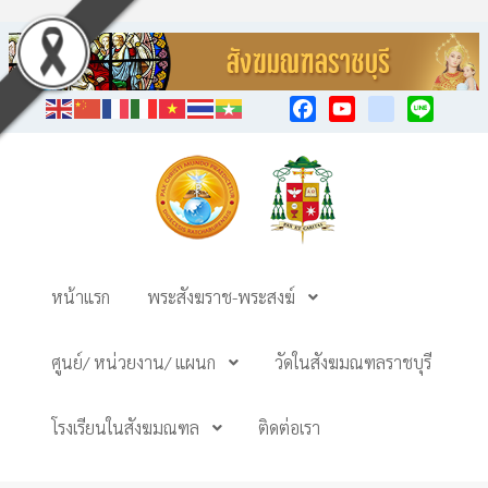
Facebook
YouTube
TikTok
Line
หน้าแรก
พระสังฆราช-พระสงฆ์
ศูนย์/ หน่วยงาน/ แผนก
วัดในสังฆมณฑลราชบุรี
โรงเรียนในสังฆมณฑล
ติดต่อเรา