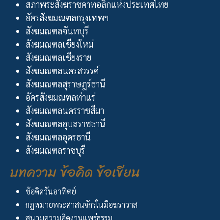
สภาพระสังฆราชคาทอลิกแห่งประเทศไทย
อัครสังฆมณฑลกรุงเทพฯ
สังฆมณฑลจันทบุรี
สังฆมณฑลเชียงใหม่
สังฆมณฑลเชียงราย
สังฆมณฑลนครสวรรค์
สังฆมณฑลสุราษฎร์ธานี
อัครสังฆมณฑลท่าแร่
สังฆมณฑลนครราชสีมา
สังฆมณฑลอุบลราชธานี
สังฆมณฑลอุดรธานี
สังฆมณฑลราชบุรี
บทความ ข้อคิด ข้อเขียน
ข้อคิดวันอาทิตย์
กฏหมายพระศาสนจักรในมือฆราวาส
สนามความคิดงานแพร่ธรรม