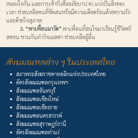
หมองใจกัน และการเข้ารับศีลอภัยบาป ค) แบ่งปันสิ่งของ
เวลา ช่วยเหลือคนที่ขัดสนหรือมีความเดือดร้อนด้วยความรัก
และด้วยใจสุภาพ
3. “พาเพื่อนมาวัด”
พาเพื่อนที่สนใจมาเรียนรู้ชีวิตคริ
สตชน ชวนกันทำกิจเมตตา ช่วยเหลือผู้อื่น
สังฆมณฑลต่าง ๆ ในประเทศไทย
สภาพระสังฆราชคาทอลิกแห่งประเทศไทย
อัครสังฆมณฑลกรุงเทพฯ
สังฆมณฑลจันทบุรี
สังฆมณฑลเชียงใหม่
สังฆมณฑลเชียงราย
สังฆมณฑลนครสวรรค์
สังฆมณฑลสุราษฎร์ธานี
อัครสังฆมณฑลท่าแร่