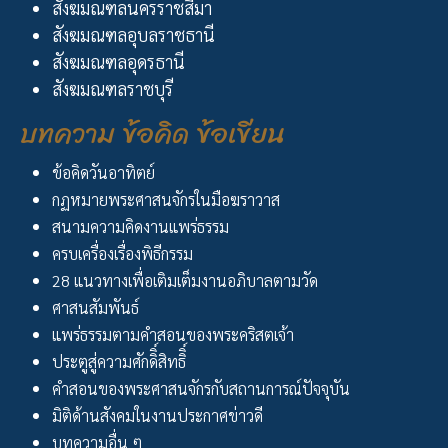
สังฆมณฑลนครราชสีมา
สังฆมณฑลอุบลราชธานี
สังฆมณฑลอุดรธานี
สังฆมณฑลราชบุรี
บทความ ข้อคิด ข้อเขียน
ข้อคิดวันอาทิตย์
กฏหมายพระศาสนจักรในมือฆราวาส
สนามความคิดงานแพร่ธรรม
ครบเครื่องเรื่องพิธีกรรม
28 แนวทางเพื่อเติมเต็มงานอภิบาลตามวัด
ศาสนสัมพันธ์
แพร่ธรรมตามคำสอนของพระคริสตเจ้า
ประตูสู่ความศักดิิ์สิทธิิ์
คำสอนของพระศาสนจักรกับสถานการณ์ปัจจุบัน
มิติด้านสังคมในงานประกาศข่าวดี
บทความอื่น ๆ