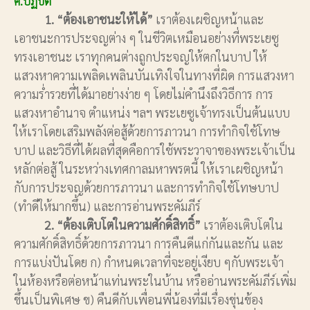
ค.ปฏิบัติ
1. “ต้องเอาชนะให้ได้”
เราต้องเผชิญหน้าและ
เอาชนะการประจญต่าง ๆ ในชีวิตเหมือนอย่างที่พระเยซู
ทรงเอาชนะ เราทุกคนต่างถูกประจญให้ตกในบาป ให้
แสวงหาความเพลิดเพลินบันเทิงใจในทางที่ผิด การแสวงหา
ความร่ำรวยที่ได้มาอย่างง่าย ๆ โดยไม่คำนึงถึงวิธีการ การ
แสวงหาอำนาจ ตำแหน่ง ฯลฯ พระเยซูเจ้าทรงเป็นต้นแบบ
ให้เราโดยเสริมพลังต่อสู้ด้วยการภาวนา การทำกิจใช้โทษ
บาป และวิธีที่ได้ผลที่สุดคือการใช้พระวาจาของพระเจ้าเป็น
หลักต่อสู้ ในระหว่างเทศกาลมหาพรตนี้ ให้เราเผชิญหน้า
กับการประจญด้วยการภาวนา และการทำกิจใช้โทษบาป
(ทำดีให้มากขึ้น) และการอ่านพระคัมภีร์
2. “ต้องเติบโตในความศักดิ์สิทธิ์”
เราต้องเติบโตใน
ความศักดิ์สิทธิ์ด้วยการภาวนา การคืนดีแก่กันและกัน และ
การแบ่งปันโดย ก) กำหนดเวลาที่จะอยู่เงียบ ๆกับพระเจ้า
ในห้องหรือต่อหน้าแท่นพระในบ้าน หรืออ่านพระคัมภีร์เพิ่ม
ขึ้นเป็นพิเศษ ข) คืนดีกับเพื่อนพี่น้องที่มีเรื่องขุ่นข้อง