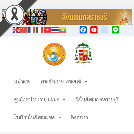
Facebook
YouTube
TikTok
Line
หน้าแรก
พระสังฆราช-พระสงฆ์
ศูนย์/ หน่วยงาน/ แผนก
วัดในสังฆมณฑลราชบุรี
โรงเรียนในสังฆมณฑล
ติดต่อเรา