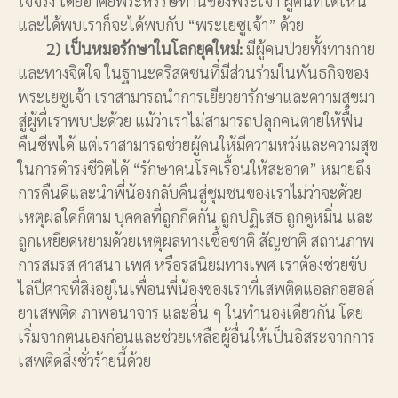
ใจจริง โดยอาศัยพระหรรษทานของพระเจ้า ผู้คนที่ได้เห็น
และได้พบเราก็จะได้พบกับ “พระเยซูเจ้า” ด้วย
2) เป็นหมอรักษาในโลกยุคใหม่:
มีผู้คนป่วยทั้งทางกาย
และทางจิตใจ ในฐานะคริสตชนที่มีส่วนร่วมในพันธกิจของ
พระเยซูเจ้า เราสามารถนำการเยียวยารักษาและความสุขมา
สู่ผู้ที่เราพบปะด้วย แม้ว่าเราไม่สามารถปลุกคนตายให้ฟื้น
คืนชีพได้ แต่เราสามารถช่วยผู้คนให้มีความหวังและความสุข
ในการดำรงชีวิตได้ “รักษาคนโรคเรื้อนให้สะอาด” หมายถึง
การคืนดีและนำพี่น้องกลับคืนสู่ชุมชนของเราไม่ว่าจะด้วย
เหตุผลใดก็ตาม บุคคลที่ถูกกีดกัน ถูกปฏิเสธ ถูกดูหมิ่น และ
ถูกเหยียดหยามด้วยเหตุผลทางเชื้อชาติ สัญชาติ สถานภาพ
การสมรส ศาสนา เพศ หรือรสนิยมทางเพศ เราต้องช่วยขับ
ไล่ปีศาจที่สิงอยู่ในเพื่อนพี่น้องของเราที่เสพติดแอลกอฮอล์
ยาเสพติด ภาพอนาจาร และอื่น ๆ ในทำนองเดียวกัน โดย
เริ่มจากตนเองก่อนและช่วยเหลือผู้อื่นให้เป็นอิสระจากการ
เสพติดสิ่งชั่วร้ายนี้ด้วย