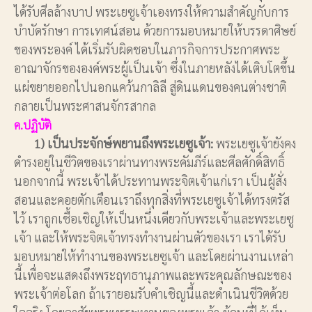
ได้รับศีลล้างบาป พระเยซูเจ้าเองทรงให้ความสำคัญกับการ
บำบัดรักษา การเทศน์สอน ด้วยการมอบหมายให้บรรดาศิษย์
ของพระองค์ ได้เริ่มรับผิดชอบในภารกิจการประกาศพระ
อาณาจักรขององค์พระผู้เป็นเจ้า ซึ่งในภายหลังได้เติบโตขึ้น
แผ่ขยายออกไปนอกแคว้นกาลิลี สู่ดินแดนของคนต่างชาติ
กลายเป็นพระศาสนจักรสากล
ค.ปฏิบัติ
1) เป็นประจักษ์พยานถึงพระเยซูเจ้า:
พระเยซูเจ้ายังคง
ดำรงอยู่ในชีวิตของเราผ่านทางพระคัมภีร์และศีลศักดิ์สิทธิ์
นอกจากนี้ พระเจ้าได้ประทานพระจิตเจ้าแก่เรา เป็นผู้สั่ง
สอนและคอยตักเตือนเราถึงทุกสิ่งที่พระเยซูเจ้าได้ทรงตรัส
ไว้ เราถูกเชื้อเชิญให้เป็นหนึ่งเดียวกับพระเจ้าและพระเยซู
เจ้า และให้พระจิตเจ้าทรงทำงานผ่านตัวของเรา เราได้รับ
มอบหมายให้ทำงานของพระเยซูเจ้า และโดยผ่านงานเหล่า
นี้เพื่อจะแสดงถึงพระฤทธานุภาพและพระคุณลักษณะของ
พระเจ้าต่อโลก ถ้าเรายอมรับคำเชิญนี้และดำเนินชีวิตด้วย