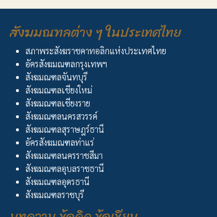
สังฆมณฑลต่าง ๆ ในประเทศไทย
สภาพระสังฆราชคาทอลิกแห่งประเทศไทย
อัครสังฆมณฑลกรุงเทพฯ
สังฆมณฑลจันทบุรี
สังฆมณฑลเชียงใหม่
สังฆมณฑลเชียงราย
สังฆมณฑลนครสวรรค์
สังฆมณฑลสุราษฎร์ธานี
อัครสังฆมณฑลท่าแร่
สังฆมณฑลนครราชสีมา
สังฆมณฑลอุบลราชธานี
สังฆมณฑลอุดรธานี
สังฆมณฑลราชบุรี
บทความ ข้อคิด ข้อเขียน