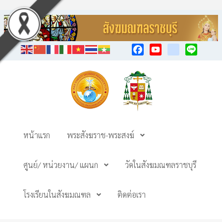
Facebook
YouTube
TikTok
Line
หน้าแรก
พระสังฆราช-พระสงฆ์
ศูนย์/ หน่วยงาน/ แผนก
วัดในสังฆมณฑลราชบุรี
โรงเรียนในสังฆมณฑล
ติดต่อเรา