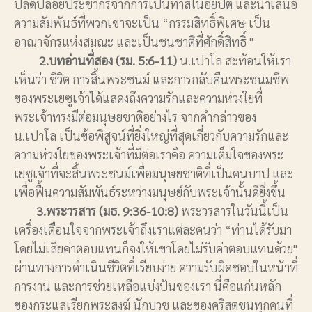
ปลดปล่อยประชากรจากการเป็นทาสในอียิปต์ และนำเสนอ
ความสัมพันธ์ที่พวกเขาจะเป็น “กรรมสิทธิ์พิเศษ เป็น
อาณาจักรแห่งสมณะ และเป็นชนชาติที่ศักดิ์สิทธิ์ "
2.บทอ่านที่สอง (รม. 5:6-11)
น.เปาโล สะท้อนให้เรา
เห็นว่า ชีวิต การสิ้นพระชนม์ และการกลับคืนพระชนมชีพ
ของพระเยซูเจ้าได้แสดงถึงความรักและความห่วงใยที่
พระเจ้าทรงมีต่อมนุษยชาติอย่างไร จากคำกล่าวของ
น.เปาโล เป็นข้อพิสูจน์ที่ยิ่งใหญ่ที่สุดเกี่ยวกับความรักและ
ความห่วงใยของพระเจ้าที่มีต่อเราคือ ความเต็มใจของพระ
เยซูเจ้าที่จะสิ้นพระชนม์เพื่อมนุษยชาติที่เป็นคนบาป และ
เพื่อฟื้นความสัมพันธ์ระหว่างมนุษย์กับพระเจ้านั้นดียิ่งขึ้น
3.พระวรสาร (มธ. 9:36-10:8)
พระวรสารในวันนี้เป็น
เครื่องเตือนใจจากพระเจ้าถึงเราแต่ละคนว่า “ท่านได้รับมา
โดยไม่เสียค่าตอบแทนก็จงให้เขาโดยไม่รับค่าตอบแทนด้วย"
ผ่านทางการดำเนินชีวิตที่เรียบง่าย ความรับผิดชอบในหน้าที่
การงาน และการช่วยเหลือแบ่งปันของเรา นี่คือแก่นหลัก
ของกระแสเรียกพระสงฆ์ นักบวช และของคริสตชนทุกคนที่